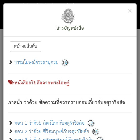
ตอน 1 ว่าด้วย สัตว์โลกกับจตุราริยสัจ
×
ถัดไป
ค้นหา
สารบัญ
สารบัญหนังสือ
[
Font :
15 ]
|
|
หน้าจอสืบค้น
ตรัสรู้แล้ว ทรงรำพึงถึงหมู่สัตว์
|
ธรรมโฆษณ์อรรถานุกรม
สัตว์โลกนี้ เกิดความเดือดร้อนแล้ว มีผัสสะบังหน้า
ย่อม
[1]
กล่าวซึ่งโรค (ความเสียดแทง) นั้นโดยความเป็นตัวเป็นตน
เขาสำคัญสิ่งใด โดยความเป็นประการใด แต่สิ่งนั้นย่อมเป็น
หนังสืออริยสัจจากพระโอษฐ์
(ตามที่เป็นจริง) โดยประการอื่นจากที่เขาสำคัญนั้น
สัตว์โลกติดข้องอยู่ในภพ ถูกภพบังหน้าแล้ว มีภพโดยความ
ภาคนำ ว่าด้วย ข้อความที่ควรทราบก่อนเกี่ยวกับจตุราริยสัจ
เป็นอย่างอื่น (จากที่มันเป็นอยู่จริง) จึงได้เพลิดเพลินยิ่งนักในภพ
นั้น
เขาเพลิดเพลินยิ่งนักในสิ่งใด สิ่งนั้นเป็นภัย (ที่เขาไม่รู้จัก)
:
ตอน 1 ว่าด้วย สัตว์โลกกับจตุราริยสัจ
เขากลัวต่อสิ่งใดสิ่งนั้นเป็นทุกข์
ตอน 2 ว่าด้วย ชีวิตมนุษย์กับจตุราริยสัจ
พรหมจรรย์นี้ อันบุคคลย่อมประพฤติ ก็เพื่อการละขาดซึ่ง