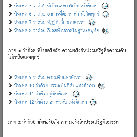
ด้วย.
นิทเทศ 5 ว่าด้วย ที่เกิดและการเกิดแห่งตัณหา
ความดับเพราะความสำรอกไม่เหลือ (แห่งภพทั้งหลาย)
นิทเทศ 6 ว่าด้วย อาการที่ตัณหาทำให้เกิดทุกข์
เพราะความสิ้นไปแห่งตัณหาโดยประการทั้งปวง นั้นคือ
นิทเทศ 7 ว่าด้วย ทิฏฐิที่เกี่ยวกับตัณหา
นิพพาน.
นิทเทศ 8 ว่าด้วย กิเลสทั้งหลายในฐานะสมุทัย
ภพใหม่ย่อมไม่มีแก่ภิกษุนั้น ผู้ดับเย็นสนิทแล้ว เพราะไม่มี
ความยึดมั่น
ภาค ๓ ว่าด้วย นิโรธอริยสัจ ความจริงอันประเสริฐคือความดับ
ภิกษุนั้น เป็นผู้ครอบงำมารได้แล้ว ชนะสงครามแล้ว ก้าวล่วง
ไม่เหลือแห่งทุกข์
ภพทั้งหลายทั้งปวงได้แล้ว เป็นผู้คงที่ (คือไม่เปลี่ยนแปลงอีกต่อ
ไป). ดังนี้แล
- อุ.ขุ.
๒๕/๑๒๑/๘๔
.
นิทเทศ 9 ว่าด้วย ความดับแห่งตัณหา
(ข้อความนี้ เป็นพระพุทธอุทานที่ทรงเปล่งออก ที่โคนต้นโพธิ์
นิทเทศ 10 ว่าด้วย ธรรมเป็นที่ดับแห่งตัณหา
เป็นที่ตรัสรู้ เมื่อตรัสรู้แล้วได้ 7 วัน)
นิทเทศ 11 ว่าด้วย ผู้ดับตัณหา
นิทเทศ 12 ว่าด้วย อาการดับแห่งตัณหา
เชื่อมโยงพระไตรปิฏก :
ภาค ๔ ว่าด้วย มัคคอริยสัจ ความจริงอันประเสริฐคือมรรค