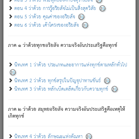
ตอน 3 ว่าด้วย พระพุทธองค์กับจตุราริยสัจ
ภพ.
ตอน 4 ว่าด้วย การรู้อริยสัจไม่เป็นสิ่งสุดวิสัย
สมณะหรือพราหมณ์เหล่าใด กล่าวความหลุดพ้นจากภพว่า
ตอน 5 ว่าด้วย คุณค่าของอริยสัจ
มีได้เพราะภพ เรากล่าวว่า สมณะหรือพราหมณ์ทั้งปวงนั้น
ตอน 6 ว่าด้วย เค้าโครงของอริยสัจ
มิใช่ผู้หลดพ้นจากภพ.
ถึงแม้สมณะหรือพราหมณ์เหล่าใด กล่าวความออกไปได้จาก
ภพ ว่ามีได้เพราะวิภพ
: เรากล่าวว่า สมณะหรือพราหมณ์ทั้ง
[2]
ภาค ๑ ว่าด้วยทุกขอริยสัจ ความจริงอันประเสริฐคือทุกข์
ปวงนั้น ก็ยังสลัดภพออกไปไม่ได้.
ก็ทุกข์นี้มีขึ้น เพราะอาศัยซึ่งอุปธิทั้งปวง.
นิทเทศ 1 ว่าด้วย ประเภทและอาการแห่งทุกข์ตามหลักทั่วไป
เพราะความสิ้นไปแห่งอุปาทานทั้งปวง ความเกิดขึ้นแห่ง
ทุกข์จึงไม่มี.
นิทเทศ 2 ว่าด้วย ทุกข์สรุปในปัญจุปาทานขันธ์
ท่านจงดูโลกนี้เถิด (จะเห็นว่า) สัตว์ทั้งหลายอันอวิชาหนา
นิทเทศ 3 ว่าด้วย หลักเบ็ดเตล็ดเกี่ยวกับความทุกข์
แน่นบังหนาแล้ว; และว่า สัตว์ผู้ยินดีในภพอันเป็นแล้วนั้น ย่อม
ไม่เป็นผู้หลุดพ้นไปจากภพได้. ก็ภพทั้งหลายเหล่าหนึ่งเหล่าใด
อันเป็นไปในที่หรือเวลาทั้งปวง
เพื่อความมีแห่งประโยชน์โดย
[3]
ภาค ๒ ว่าด้วย สมุทยอริยสัจ ความจริงอันประเสริฐคือเหตุให้
ประการทั้งปวง; ภพทั้งหลายทั้งหมดนั้น ไม่เที่ยง เป็นทุกข์ มี
เกิดทุกข์
ความแปรปรวนเป็นธรรมดา.
เมื่อบุคคลเห็นอยู่ซึ่งข้อนั้น ด้วยปัญญาอันชอบตามที่เป็นจริง
อย่างนี้อยู่; เขาย่อมละภวตัณหาได้ และไม่เพลิดเพลินวิภวตัณหา
นิทเทศ 4 ว่าด้วย ลักษณะแห่งตัณหา