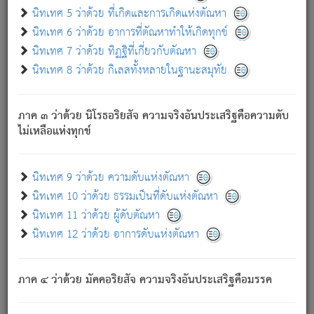
ด้วย.
นิทเทศ 5 ว่าด้วย ที่เกิดและการเกิดแห่งตัณหา
ความดับเพราะความสำรอกไม่เหลือ (แห่งภพทั้งหลาย)
นิทเทศ 6 ว่าด้วย อาการที่ตัณหาทำให้เกิดทุกข์
เพราะความสิ้นไปแห่งตัณหาโดยประการทั้งปวง นั้นคือ
นิทเทศ 7 ว่าด้วย ทิฏฐิที่เกี่ยวกับตัณหา
นิพพาน.
นิทเทศ 8 ว่าด้วย กิเลสทั้งหลายในฐานะสมุทัย
ภพใหม่ย่อมไม่มีแก่ภิกษุนั้น ผู้ดับเย็นสนิทแล้ว เพราะไม่มี
ความยึดมั่น
ภาค ๓ ว่าด้วย นิโรธอริยสัจ ความจริงอันประเสริฐคือความดับ
ภิกษุนั้น เป็นผู้ครอบงำมารได้แล้ว ชนะสงครามแล้ว ก้าวล่วง
ไม่เหลือแห่งทุกข์
ภพทั้งหลายทั้งปวงได้แล้ว เป็นผู้คงที่ (คือไม่เปลี่ยนแปลงอีกต่อ
ไป). ดังนี้แล
- อุ.ขุ.
๒๕/๑๒๑/๘๔
.
นิทเทศ 9 ว่าด้วย ความดับแห่งตัณหา
(ข้อความนี้ เป็นพระพุทธอุทานที่ทรงเปล่งออก ที่โคนต้นโพธิ์
นิทเทศ 10 ว่าด้วย ธรรมเป็นที่ดับแห่งตัณหา
เป็นที่ตรัสรู้ เมื่อตรัสรู้แล้วได้ 7 วัน)
นิทเทศ 11 ว่าด้วย ผู้ดับตัณหา
นิทเทศ 12 ว่าด้วย อาการดับแห่งตัณหา
เชื่อมโยงพระไตรปิฏก :
ภาค ๔ ว่าด้วย มัคคอริยสัจ ความจริงอันประเสริฐคือมรรค