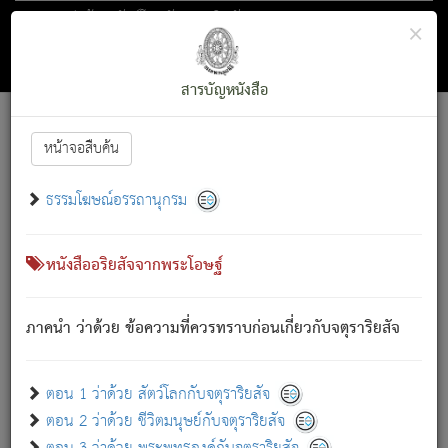
ตอน 1 ว่าด้วย สัตว์โลกกับจตุราริยสัจ
×
ถัดไป
ค้นหา
สารบัญ
สารบัญหนังสือ
[
Font :
15 ]
|
|
หน้าจอสืบค้น
ตรัสรู้แล้ว ทรงรำพึงถึงหมู่สัตว์
|
ธรรมโฆษณ์อรรถานุกรม
สัตว์โลกนี้ เกิดความเดือดร้อนแล้ว มีผัสสะบังหน้า
ย่อม
[1]
กล่าวซึ่งโรค (ความเสียดแทง) นั้นโดยความเป็นตัวเป็นตน
เขาสำคัญสิ่งใด โดยความเป็นประการใด แต่สิ่งนั้นย่อมเป็น
หนังสืออริยสัจจากพระโอษฐ์
(ตามที่เป็นจริง) โดยประการอื่นจากที่เขาสำคัญนั้น
สัตว์โลกติดข้องอยู่ในภพ ถูกภพบังหน้าแล้ว มีภพโดยความ
ภาคนำ ว่าด้วย ข้อความที่ควรทราบก่อนเกี่ยวกับจตุราริยสัจ
เป็นอย่างอื่น (จากที่มันเป็นอยู่จริง) จึงได้เพลิดเพลินยิ่งนักในภพ
นั้น
เขาเพลิดเพลินยิ่งนักในสิ่งใด สิ่งนั้นเป็นภัย (ที่เขาไม่รู้จัก)
:
ตอน 1 ว่าด้วย สัตว์โลกกับจตุราริยสัจ
เขากลัวต่อสิ่งใดสิ่งนั้นเป็นทุกข์
ตอน 2 ว่าด้วย ชีวิตมนุษย์กับจตุราริยสัจ
พรหมจรรย์นี้ อันบุคคลย่อมประพฤติ ก็เพื่อการละขาดซึ่ง