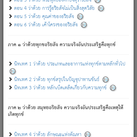
ตอน 3 ว่าด้วย พระพุทธองค์กับจตุราริยสัจ
ภพ.
ตอน 4 ว่าด้วย การรู้อริยสัจไม่เป็นสิ่งสุดวิสัย
สมณะหรือพราหมณ์เหล่าใด กล่าวความหลุดพ้นจากภพว่า
ตอน 5 ว่าด้วย คุณค่าของอริยสัจ
มีได้เพราะภพ เรากล่าวว่า สมณะหรือพราหมณ์ทั้งปวงนั้น
ตอน 6 ว่าด้วย เค้าโครงของอริยสัจ
มิใช่ผู้หลดพ้นจากภพ.
ถึงแม้สมณะหรือพราหมณ์เหล่าใด กล่าวความออกไปได้จาก
ภพ ว่ามีได้เพราะวิภพ
: เรากล่าวว่า สมณะหรือพราหมณ์ทั้ง
[2]
ภาค ๑ ว่าด้วยทุกขอริยสัจ ความจริงอันประเสริฐคือทุกข์
ปวงนั้น ก็ยังสลัดภพออกไปไม่ได้.
ก็ทุกข์นี้มีขึ้น เพราะอาศัยซึ่งอุปธิทั้งปวง.
นิทเทศ 1 ว่าด้วย ประเภทและอาการแห่งทุกข์ตามหลักทั่วไป
เพราะความสิ้นไปแห่งอุปาทานทั้งปวง ความเกิดขึ้นแห่ง
ทุกข์จึงไม่มี.
นิทเทศ 2 ว่าด้วย ทุกข์สรุปในปัญจุปาทานขันธ์
ท่านจงดูโลกนี้เถิด (จะเห็นว่า) สัตว์ทั้งหลายอันอวิชาหนา
นิทเทศ 3 ว่าด้วย หลักเบ็ดเตล็ดเกี่ยวกับความทุกข์
แน่นบังหนาแล้ว; และว่า สัตว์ผู้ยินดีในภพอันเป็นแล้วนั้น ย่อม
ไม่เป็นผู้หลุดพ้นไปจากภพได้. ก็ภพทั้งหลายเหล่าหนึ่งเหล่าใด
อันเป็นไปในที่หรือเวลาทั้งปวง
เพื่อความมีแห่งประโยชน์โดย
[3]
ภาค ๒ ว่าด้วย สมุทยอริยสัจ ความจริงอันประเสริฐคือเหตุให้
ประการทั้งปวง; ภพทั้งหลายทั้งหมดนั้น ไม่เที่ยง เป็นทุกข์ มี
เกิดทุกข์
ความแปรปรวนเป็นธรรมดา.
เมื่อบุคคลเห็นอยู่ซึ่งข้อนั้น ด้วยปัญญาอันชอบตามที่เป็นจริง
อย่างนี้อยู่; เขาย่อมละภวตัณหาได้ และไม่เพลิดเพลินวิภวตัณหา
นิทเทศ 4 ว่าด้วย ลักษณะแห่งตัณหา