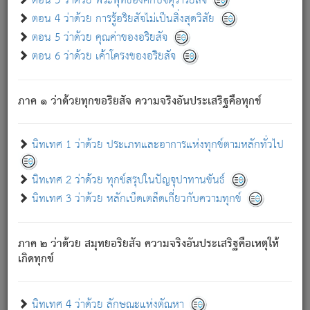
ตอน 3 ว่าด้วย พระพุทธองค์กับจตุราริยสัจ
ภพ.
ตอน 4 ว่าด้วย การรู้อริยสัจไม่เป็นสิ่งสุดวิสัย
สมณะหรือพราหมณ์เหล่าใด กล่าวความหลุดพ้นจากภพว่า
ตอน 5 ว่าด้วย คุณค่าของอริยสัจ
มีได้เพราะภพ เรากล่าวว่า สมณะหรือพราหมณ์ทั้งปวงนั้น
ตอน 6 ว่าด้วย เค้าโครงของอริยสัจ
มิใช่ผู้หลดพ้นจากภพ.
ถึงแม้สมณะหรือพราหมณ์เหล่าใด กล่าวความออกไปได้จาก
ภพ ว่ามีได้เพราะวิภพ
: เรากล่าวว่า สมณะหรือพราหมณ์ทั้ง
[2]
ภาค ๑ ว่าด้วยทุกขอริยสัจ ความจริงอันประเสริฐคือทุกข์
ปวงนั้น ก็ยังสลัดภพออกไปไม่ได้.
ก็ทุกข์นี้มีขึ้น เพราะอาศัยซึ่งอุปธิทั้งปวง.
นิทเทศ 1 ว่าด้วย ประเภทและอาการแห่งทุกข์ตามหลักทั่วไป
เพราะความสิ้นไปแห่งอุปาทานทั้งปวง ความเกิดขึ้นแห่ง
ทุกข์จึงไม่มี.
นิทเทศ 2 ว่าด้วย ทุกข์สรุปในปัญจุปาทานขันธ์
ท่านจงดูโลกนี้เถิด (จะเห็นว่า) สัตว์ทั้งหลายอันอวิชาหนา
นิทเทศ 3 ว่าด้วย หลักเบ็ดเตล็ดเกี่ยวกับความทุกข์
แน่นบังหนาแล้ว; และว่า สัตว์ผู้ยินดีในภพอันเป็นแล้วนั้น ย่อม
ไม่เป็นผู้หลุดพ้นไปจากภพได้. ก็ภพทั้งหลายเหล่าหนึ่งเหล่าใด
อันเป็นไปในที่หรือเวลาทั้งปวง
เพื่อความมีแห่งประโยชน์โดย
[3]
ภาค ๒ ว่าด้วย สมุทยอริยสัจ ความจริงอันประเสริฐคือเหตุให้
ประการทั้งปวง; ภพทั้งหลายทั้งหมดนั้น ไม่เที่ยง เป็นทุกข์ มี
เกิดทุกข์
ความแปรปรวนเป็นธรรมดา.
เมื่อบุคคลเห็นอยู่ซึ่งข้อนั้น ด้วยปัญญาอันชอบตามที่เป็นจริง
อย่างนี้อยู่; เขาย่อมละภวตัณหาได้ และไม่เพลิดเพลินวิภวตัณหา
นิทเทศ 4 ว่าด้วย ลักษณะแห่งตัณหา