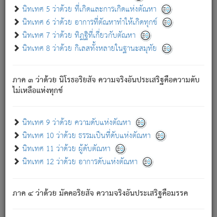
ด้วย.
นิทเทศ 5 ว่าด้วย ที่เกิดและการเกิดแห่งตัณหา
ความดับเพราะความสำรอกไม่เหลือ (แห่งภพทั้งหลาย)
นิทเทศ 6 ว่าด้วย อาการที่ตัณหาทำให้เกิดทุกข์
เพราะความสิ้นไปแห่งตัณหาโดยประการทั้งปวง นั้นคือ
นิทเทศ 7 ว่าด้วย ทิฏฐิที่เกี่ยวกับตัณหา
นิพพาน.
นิทเทศ 8 ว่าด้วย กิเลสทั้งหลายในฐานะสมุทัย
ภพใหม่ย่อมไม่มีแก่ภิกษุนั้น ผู้ดับเย็นสนิทแล้ว เพราะไม่มี
ความยึดมั่น
ภาค ๓ ว่าด้วย นิโรธอริยสัจ ความจริงอันประเสริฐคือความดับ
ภิกษุนั้น เป็นผู้ครอบงำมารได้แล้ว ชนะสงครามแล้ว ก้าวล่วง
ไม่เหลือแห่งทุกข์
ภพทั้งหลายทั้งปวงได้แล้ว เป็นผู้คงที่ (คือไม่เปลี่ยนแปลงอีกต่อ
ไป). ดังนี้แล
- อุ.ขุ.
๒๕/๑๒๑/๘๔
.
นิทเทศ 9 ว่าด้วย ความดับแห่งตัณหา
(ข้อความนี้ เป็นพระพุทธอุทานที่ทรงเปล่งออก ที่โคนต้นโพธิ์
นิทเทศ 10 ว่าด้วย ธรรมเป็นที่ดับแห่งตัณหา
เป็นที่ตรัสรู้ เมื่อตรัสรู้แล้วได้ 7 วัน)
นิทเทศ 11 ว่าด้วย ผู้ดับตัณหา
นิทเทศ 12 ว่าด้วย อาการดับแห่งตัณหา
เชื่อมโยงพระไตรปิฏก :
ภาค ๔ ว่าด้วย มัคคอริยสัจ ความจริงอันประเสริฐคือมรรค