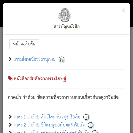
ตอน 1 ว่าด้วย สัตว์โลกกับจตุราริยสัจ
×
ถัดไป
ค้นหา
สารบัญ
สารบัญหนังสือ
[
Font :
15 ]
|
|
หน้าจอสืบค้น
ตรัสรู้แล้ว ทรงรำพึงถึงหมู่สัตว์
|
ธรรมโฆษณ์อรรถานุกรม
สัตว์โลกนี้ เกิดความเดือดร้อนแล้ว มีผัสสะบังหน้า
ย่อม
[1]
กล่าวซึ่งโรค (ความเสียดแทง) นั้นโดยความเป็นตัวเป็นตน
เขาสำคัญสิ่งใด โดยความเป็นประการใด แต่สิ่งนั้นย่อมเป็น
หนังสืออริยสัจจากพระโอษฐ์
(ตามที่เป็นจริง) โดยประการอื่นจากที่เขาสำคัญนั้น
สัตว์โลกติดข้องอยู่ในภพ ถูกภพบังหน้าแล้ว มีภพโดยความ
ภาคนำ ว่าด้วย ข้อความที่ควรทราบก่อนเกี่ยวกับจตุราริยสัจ
เป็นอย่างอื่น (จากที่มันเป็นอยู่จริง) จึงได้เพลิดเพลินยิ่งนักในภพ
นั้น
เขาเพลิดเพลินยิ่งนักในสิ่งใด สิ่งนั้นเป็นภัย (ที่เขาไม่รู้จัก)
:
ตอน 1 ว่าด้วย สัตว์โลกกับจตุราริยสัจ
เขากลัวต่อสิ่งใดสิ่งนั้นเป็นทุกข์
ตอน 2 ว่าด้วย ชีวิตมนุษย์กับจตุราริยสัจ
พรหมจรรย์นี้ อันบุคคลย่อมประพฤติ ก็เพื่อการละขาดซึ่ง