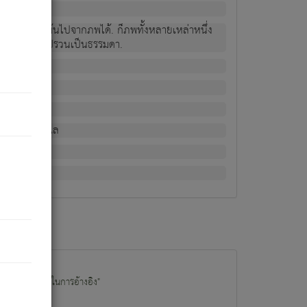
ม่เป็นผู้หลุดพ้นไปจากภพได้. ก็ภพทั้งหลายเหล่าหนึ่ง
กข์ มีความแปรปรวนเป็นธรรมดา.
ณหาด้วย.
น.
อไป). ดังนี้แล
นนำข้อมูลไปใช้ในการอ้างอิง"