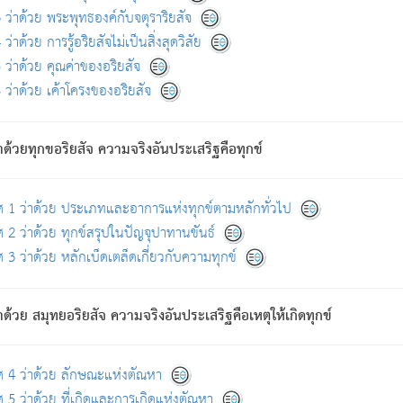
ดขึ้นแห่งทุกข์จึงไม่มี.
ว่าด้วย พระพุทธองค์กับจตุราริยสัจ
อันอวิชาหนาแน่นบังหนาแล้ว; และว่า สัตว์ผู้ยินดีในภพอันเป็นแล้วนั้น ย่อมไ
ว่าด้วย การรู้อริยสัจไม่เป็นสิ่งสุดวิสัย
ห่งประโยชน์โดยประการทั้งปวง; ภพทั้งหลายทั้งหมดนั้น ไม่เที่ยง เป็นทุ
ว่าด้วย คุณค่าของอริยสัจ
อบตามที่เป็นจริงอย่างนี้อยู่; เขาย่อมละภวตัณหาได้ และไม่เพลิดเพลินวิภวตั
ว่าด้วย เค้าโครงของอริยสัจ
ั้งหลาย) เพราะความสิ้นไปแห่งตัณหาโดยประการทั้งปวง นั้นคือนิพพา
ว เพราะไม่มีความยึดมั่น
าด้วยทุกขอริยสัจ ความจริงอันประเสริฐคือทุกข์
ล้ว ก้าวล่วงภพทั้งหลายทั้งปวงได้แล้ว เป็นผู้คงที่ (คือไม่เปลี่ยนแปลงอีกต่
ศ 1 ว่าด้วย ประเภทและอาการแห่งทุกข์ตามหลักทั่วไป
คนต้นโพธิ์เป็นที่ตรัสรู้ เมื่อตรัสรู้แล้วได้ 7 วัน)
 2 ว่าด้วย ทุกข์สรุปในปัญจุปาทานขันธ์
 3 ว่าด้วย หลักเบ็ดเตล็ดเกี่ยวกับความทุกข์
ด้วย สมุทยอริยสัจ ความจริงอันประเสริฐคือเหตุให้เกิดทุกข์
กที่สุด ผู้ศึกษาก็พึงตรวจสอบกับตัวเล่มหนังสือต้นฉบับ ที่มีการพิมพ์ครั้งล่าสุด ก่อ
ศ 4 ว่าด้วย ลักษณะแห่งตัณหา
 5 ว่าด้วย ที่เกิดและการเกิดแห่งตัณหา