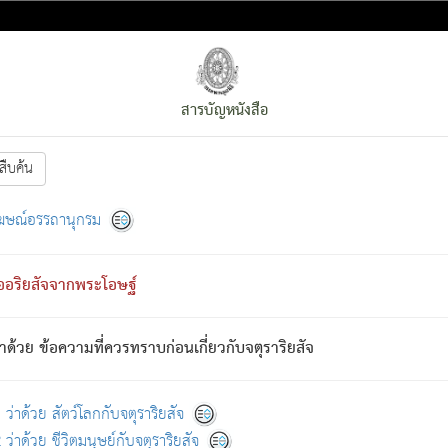
สารบัญหนังสือ
สืบค้น
งหน้า
ย่อมกล่าวซึ่งโรค (ความเสียดแทง) นั้นโดยความเป็นตัวเป็นตน
[1]
ฆษณ์อรรถานุกรม
ั้นย่อมเป็น (ตามที่เป็นจริง) โดยประการอื่นจากที่เขาสำคัญนั้น
พโดยความเป็นอย่างอื่น (จากที่มันเป็นอยู่จริง) จึงได้เพลิดเพลินยิ่งนักในภ
ืออริยสัจจากพระโอษฐ์
่เขาไม่รู้จัก)
: เขากลัวต่อสิ่งใดสิ่งนั้นเป็นทุกข์
การละขาดซึ่งภพ.
าด้วย ข้อความที่ควรทราบก่อนเกี่ยวกับจตุราริยสัจ
้นจากภพว่ามีได้เพราะภพ เรากล่าวว่า สมณะหรือพราหมณ์ทั้งปวงนั้น 
อกไปได้จากภพ ว่ามีได้เพราะวิภพ
: เรากล่าวว่า สมณะหรือพราหมณ์ทั้งป
[2]
ว่าด้วย สัตว์โลกกับจตุราริยสัจ
ว่าด้วย ชีวิตมนุษย์กับจตุราริยสัจ