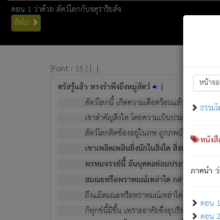
ตอน 1 ว่าด้วย สัตว์โลกกับจตุราริยสัจ
ถัดไป
[
Font :
15 ]
|
|
หน้าจอ
ตรัสรู้แล้ว ทรงรำพึงถึงหมู่สัตว์
|
สัตว์โลกนี้ เกิดความเดือดร้อนแล้ว มีผัสสะบั
ธรรมโ
เขาสำคัญสิ่งใด โดยความเป็นประการใด แต่สิ่งน
สัตว์โลกติดข้องอยู่ในภพ ถูกภพบังหน้าแล้ว มีภ
หนังส
เขาเพลิดเพลินยิ่งนักในสิ่งใด สิ่งนั้นเป็นภัย (ที
พรหมจรรย์นี้ อันบุคคลย่อมประพฤติ ก็เพื่อ
ภาคนำ ว่
สมณะหรือพราหมณ์เหล่าใด กล่าวความหลุดพ
ถึงแม้สมณะหรือพราหมณ์เหล่าใด กล่าวความอ
ตอน 1 
ก็ทุกข์นี้มีขึ้น เพราะอาศัยซึ่งอุปธิทั้งปวง.
ตอน 2 