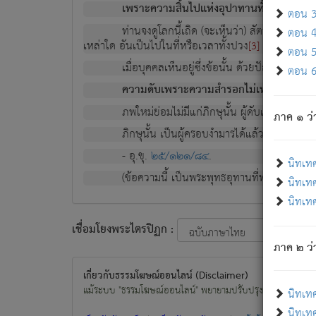
เพราะความสิ้นไปแห่งอุปาทานทั้งปวง ความเกิ
ตอน 3 
ท่านจงดูโลกนี้เถิด (จะเห็นว่า) สัตว์ทั้งหลาย
ตอน 4 
เหล่าใด อันเป็นไปในที่หรือเวลาทั้งปวง
เพื่อความมีแ
[3]
ตอน 5 
เมื่อบุคคลเห็นอยู่ซึ่งข้อนั้น ด้วยปัญญาอันช
ตอน 6 
ความดับเพราะความสำรอกไม่เหลือ (แห่งภพท
ภพใหม่ย่อมไม่มีแก่ภิกษุนั้น ผู้ดับเย็นสนิทแล้
ภาค ๑ ว่
ภิกษุนั้น เป็นผู้ครอบงำมารได้แล้ว ชนะสงครามแ
- อุ.ขุ.
๒๕/๑๒๑/๘๔
.
นิทเท
(ข้อความนี้ เป็นพระพุทธอุทานที่ทรงเปล่งออก ที่โ
นิทเทศ
นิทเทศ
เชื่อมโยงพระไตรปิฏก :
ภาค ๒ ว่า
เกี่ยวกับธรรมโฆษณ์ออนไลน์ (Disclaimer)
แม้ระบบ "ธรรมโฆษณ์ออนไลน์" พยายามปรับปรุงข้อมูลให้ถูกต้องมา
นิทเท
นิทเทศ