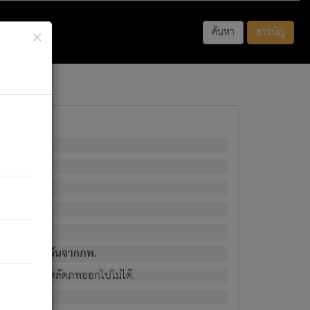
×
ค้นหา
สารบัญ
พนั้น
มิใช่ผู้หลดพ้นจากภพ.
วงนั้น ก็ยังสลัดภพออกไปไม่ได้.