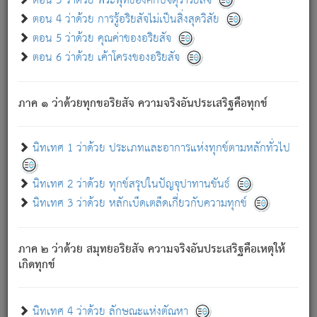
ตอน 3 ว่าด้วย พระพุทธองค์กับจตุราริยสัจ
ภพ.
ตอน 4 ว่าด้วย การรู้อริยสัจไม่เป็นสิ่งสุดวิสัย
สมณะหรือพราหมณ์เหล่าใด กล่าวความหลุดพ้นจากภพว่า
ตอน 5 ว่าด้วย คุณค่าของอริยสัจ
มีได้เพราะภพ เรากล่าวว่า สมณะหรือพราหมณ์ทั้งปวงนั้น
ตอน 6 ว่าด้วย เค้าโครงของอริยสัจ
มิใช่ผู้หลดพ้นจากภพ.
ถึงแม้สมณะหรือพราหมณ์เหล่าใด กล่าวความออกไปได้จาก
ภพ ว่ามีได้เพราะวิภพ
: เรากล่าวว่า สมณะหรือพราหมณ์ทั้ง
[2]
ภาค ๑ ว่าด้วยทุกขอริยสัจ ความจริงอันประเสริฐคือทุกข์
ปวงนั้น ก็ยังสลัดภพออกไปไม่ได้.
ก็ทุกข์นี้มีขึ้น เพราะอาศัยซึ่งอุปธิทั้งปวง.
นิทเทศ 1 ว่าด้วย ประเภทและอาการแห่งทุกข์ตามหลักทั่วไป
เพราะความสิ้นไปแห่งอุปาทานทั้งปวง ความเกิดขึ้นแห่ง
ทุกข์จึงไม่มี.
นิทเทศ 2 ว่าด้วย ทุกข์สรุปในปัญจุปาทานขันธ์
ท่านจงดูโลกนี้เถิด (จะเห็นว่า) สัตว์ทั้งหลายอันอวิชาหนา
นิทเทศ 3 ว่าด้วย หลักเบ็ดเตล็ดเกี่ยวกับความทุกข์
แน่นบังหนาแล้ว; และว่า สัตว์ผู้ยินดีในภพอันเป็นแล้วนั้น ย่อม
ไม่เป็นผู้หลุดพ้นไปจากภพได้. ก็ภพทั้งหลายเหล่าหนึ่งเหล่าใด
อันเป็นไปในที่หรือเวลาทั้งปวง
เพื่อความมีแห่งประโยชน์โดย
[3]
ภาค ๒ ว่าด้วย สมุทยอริยสัจ ความจริงอันประเสริฐคือเหตุให้
ประการทั้งปวง; ภพทั้งหลายทั้งหมดนั้น ไม่เที่ยง เป็นทุกข์ มี
เกิดทุกข์
ความแปรปรวนเป็นธรรมดา.
เมื่อบุคคลเห็นอยู่ซึ่งข้อนั้น ด้วยปัญญาอันชอบตามที่เป็นจริง
อย่างนี้อยู่; เขาย่อมละภวตัณหาได้ และไม่เพลิดเพลินวิภวตัณหา
นิทเทศ 4 ว่าด้วย ลักษณะแห่งตัณหา