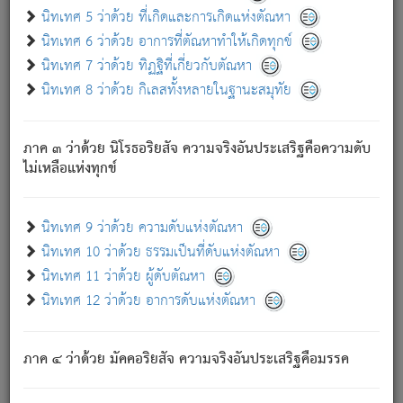
ด้วย.
นิทเทศ 5 ว่าด้วย ที่เกิดและการเกิดแห่งตัณหา
ความดับเพราะความสำรอกไม่เหลือ (แห่งภพทั้งหลาย)
นิทเทศ 6 ว่าด้วย อาการที่ตัณหาทำให้เกิดทุกข์
เพราะความสิ้นไปแห่งตัณหาโดยประการทั้งปวง นั้นคือ
นิทเทศ 7 ว่าด้วย ทิฏฐิที่เกี่ยวกับตัณหา
นิพพาน.
นิทเทศ 8 ว่าด้วย กิเลสทั้งหลายในฐานะสมุทัย
ภพใหม่ย่อมไม่มีแก่ภิกษุนั้น ผู้ดับเย็นสนิทแล้ว เพราะไม่มี
ความยึดมั่น
ภาค ๓ ว่าด้วย นิโรธอริยสัจ ความจริงอันประเสริฐคือความดับ
ภิกษุนั้น เป็นผู้ครอบงำมารได้แล้ว ชนะสงครามแล้ว ก้าวล่วง
ไม่เหลือแห่งทุกข์
ภพทั้งหลายทั้งปวงได้แล้ว เป็นผู้คงที่ (คือไม่เปลี่ยนแปลงอีกต่อ
ไป). ดังนี้แล
- อุ.ขุ.
๒๕/๑๒๑/๘๔
.
นิทเทศ 9 ว่าด้วย ความดับแห่งตัณหา
(ข้อความนี้ เป็นพระพุทธอุทานที่ทรงเปล่งออก ที่โคนต้นโพธิ์
นิทเทศ 10 ว่าด้วย ธรรมเป็นที่ดับแห่งตัณหา
เป็นที่ตรัสรู้ เมื่อตรัสรู้แล้วได้ 7 วัน)
นิทเทศ 11 ว่าด้วย ผู้ดับตัณหา
นิทเทศ 12 ว่าด้วย อาการดับแห่งตัณหา
เชื่อมโยงพระไตรปิฏก :
ภาค ๔ ว่าด้วย มัคคอริยสัจ ความจริงอันประเสริฐคือมรรค