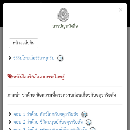
ตอน 1 ว่าด้วย สัตว์โลกกับจตุราริยสัจ
×
ถัดไป
ค้นหา
สารบัญ
สารบัญหนังสือ
[
Font :
15 ]
|
|
หน้าจอสืบค้น
ตรัสรู้แล้ว ทรงรำพึงถึงหมู่สัตว์
|
ธรรมโฆษณ์อรรถานุกรม
สัตว์โลกนี้ เกิดความเดือดร้อนแล้ว มีผัสสะบังหน้า
ย่อม
[1]
กล่าวซึ่งโรค (ความเสียดแทง) นั้นโดยความเป็นตัวเป็นตน
เขาสำคัญสิ่งใด โดยความเป็นประการใด แต่สิ่งนั้นย่อมเป็น
หนังสืออริยสัจจากพระโอษฐ์
(ตามที่เป็นจริง) โดยประการอื่นจากที่เขาสำคัญนั้น
สัตว์โลกติดข้องอยู่ในภพ ถูกภพบังหน้าแล้ว มีภพโดยความ
ภาคนำ ว่าด้วย ข้อความที่ควรทราบก่อนเกี่ยวกับจตุราริยสัจ
เป็นอย่างอื่น (จากที่มันเป็นอยู่จริง) จึงได้เพลิดเพลินยิ่งนักในภพ
นั้น
เขาเพลิดเพลินยิ่งนักในสิ่งใด สิ่งนั้นเป็นภัย (ที่เขาไม่รู้จัก)
:
ตอน 1 ว่าด้วย สัตว์โลกกับจตุราริยสัจ
เขากลัวต่อสิ่งใดสิ่งนั้นเป็นทุกข์
ตอน 2 ว่าด้วย ชีวิตมนุษย์กับจตุราริยสัจ
พรหมจรรย์นี้ อันบุคคลย่อมประพฤติ ก็เพื่อการละขาดซึ่ง