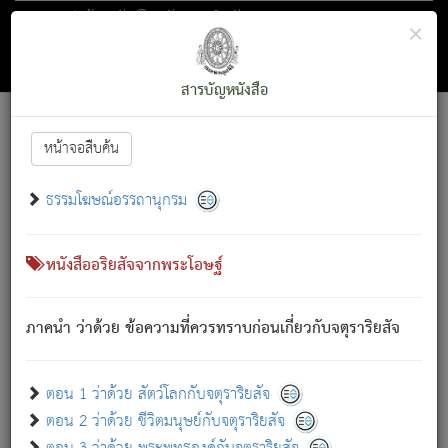
ตอน 1 ว่าด้วย สัตว์โลกกับจตุราริยสัจ
×
ถัดไป
ค้นหา
สารบัญ
สารบัญหนังสือ
[
Font :
15 ]
|
|
หน้าจอสืบค้น
ตรัสรู้แล้ว ทรงรำพึงถึงหมู่สัตว์
|
ธรรมโฆษณ์อรรถานุกรม
สัตว์โลกนี้ เกิดความเดือดร้อนแล้ว มีผัสสะบังหน้า
ย่อม
[1]
กล่าวซึ่งโรค (ความเสียดแทง) นั้นโดยความเป็นตัวเป็นตน
เขาสำคัญสิ่งใด โดยความเป็นประการใด แต่สิ่งนั้นย่อมเป็น
หนังสืออริยสัจจากพระโอษฐ์
(ตามที่เป็นจริง) โดยประการอื่นจากที่เขาสำคัญนั้น
สัตว์โลกติดข้องอยู่ในภพ ถูกภพบังหน้าแล้ว มีภพโดยความ
ภาคนำ ว่าด้วย ข้อความที่ควรทราบก่อนเกี่ยวกับจตุราริยสัจ
เป็นอย่างอื่น (จากที่มันเป็นอยู่จริง) จึงได้เพลิดเพลินยิ่งนักในภพ
นั้น
เขาเพลิดเพลินยิ่งนักในสิ่งใด สิ่งนั้นเป็นภัย (ที่เขาไม่รู้จัก)
:
ตอน 1 ว่าด้วย สัตว์โลกกับจตุราริยสัจ
เขากลัวต่อสิ่งใดสิ่งนั้นเป็นทุกข์
ตอน 2 ว่าด้วย ชีวิตมนุษย์กับจตุราริยสัจ
พรหมจรรย์นี้ อันบุคคลย่อมประพฤติ ก็เพื่อการละขาดซึ่ง