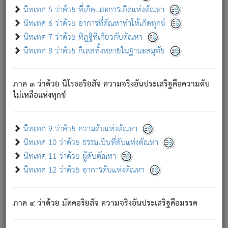
ด้วย.
นิทเทศ 5 ว่าด้วย ที่เกิดและการเกิดแห่งตัณหา
ความดับเพราะความสำรอกไม่เหลือ (แห่งภพทั้งหลาย)
นิทเทศ 6 ว่าด้วย อาการที่ตัณหาทำให้เกิดทุกข์
เพราะความสิ้นไปแห่งตัณหาโดยประการทั้งปวง นั้นคือ
นิทเทศ 7 ว่าด้วย ทิฏฐิที่เกี่ยวกับตัณหา
นิพพาน.
นิทเทศ 8 ว่าด้วย กิเลสทั้งหลายในฐานะสมุทัย
ภพใหม่ย่อมไม่มีแก่ภิกษุนั้น ผู้ดับเย็นสนิทแล้ว เพราะไม่มี
ความยึดมั่น
ภาค ๓ ว่าด้วย นิโรธอริยสัจ ความจริงอันประเสริฐคือความดับ
ภิกษุนั้น เป็นผู้ครอบงำมารได้แล้ว ชนะสงครามแล้ว ก้าวล่วง
ไม่เหลือแห่งทุกข์
ภพทั้งหลายทั้งปวงได้แล้ว เป็นผู้คงที่ (คือไม่เปลี่ยนแปลงอีกต่อ
ไป). ดังนี้แล
- อุ.ขุ.
๒๕/๑๒๑/๘๔
.
นิทเทศ 9 ว่าด้วย ความดับแห่งตัณหา
(ข้อความนี้ เป็นพระพุทธอุทานที่ทรงเปล่งออก ที่โคนต้นโพธิ์
นิทเทศ 10 ว่าด้วย ธรรมเป็นที่ดับแห่งตัณหา
เป็นที่ตรัสรู้ เมื่อตรัสรู้แล้วได้ 7 วัน)
นิทเทศ 11 ว่าด้วย ผู้ดับตัณหา
นิทเทศ 12 ว่าด้วย อาการดับแห่งตัณหา
เชื่อมโยงพระไตรปิฏก :
ภาค ๔ ว่าด้วย มัคคอริยสัจ ความจริงอันประเสริฐคือมรรค