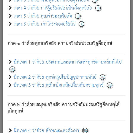
ตอน 3 ว่าด้วย พระพุทธองค์กับจตุราริยสัจ
ภพ.
ตอน 4 ว่าด้วย การรู้อริยสัจไม่เป็นสิ่งสุดวิสัย
สมณะหรือพราหมณ์เหล่าใด กล่าวความหลุดพ้นจากภพว่า
ตอน 5 ว่าด้วย คุณค่าของอริยสัจ
มีได้เพราะภพ เรากล่าวว่า สมณะหรือพราหมณ์ทั้งปวงนั้น
ตอน 6 ว่าด้วย เค้าโครงของอริยสัจ
มิใช่ผู้หลดพ้นจากภพ.
ถึงแม้สมณะหรือพราหมณ์เหล่าใด กล่าวความออกไปได้จาก
ภพ ว่ามีได้เพราะวิภพ
: เรากล่าวว่า สมณะหรือพราหมณ์ทั้ง
[2]
ภาค ๑ ว่าด้วยทุกขอริยสัจ ความจริงอันประเสริฐคือทุกข์
ปวงนั้น ก็ยังสลัดภพออกไปไม่ได้.
ก็ทุกข์นี้มีขึ้น เพราะอาศัยซึ่งอุปธิทั้งปวง.
นิทเทศ 1 ว่าด้วย ประเภทและอาการแห่งทุกข์ตามหลักทั่วไป
เพราะความสิ้นไปแห่งอุปาทานทั้งปวง ความเกิดขึ้นแห่ง
ทุกข์จึงไม่มี.
นิทเทศ 2 ว่าด้วย ทุกข์สรุปในปัญจุปาทานขันธ์
ท่านจงดูโลกนี้เถิด (จะเห็นว่า) สัตว์ทั้งหลายอันอวิชาหนา
นิทเทศ 3 ว่าด้วย หลักเบ็ดเตล็ดเกี่ยวกับความทุกข์
แน่นบังหนาแล้ว; และว่า สัตว์ผู้ยินดีในภพอันเป็นแล้วนั้น ย่อม
ไม่เป็นผู้หลุดพ้นไปจากภพได้. ก็ภพทั้งหลายเหล่าหนึ่งเหล่าใด
อันเป็นไปในที่หรือเวลาทั้งปวง
เพื่อความมีแห่งประโยชน์โดย
[3]
ภาค ๒ ว่าด้วย สมุทยอริยสัจ ความจริงอันประเสริฐคือเหตุให้
ประการทั้งปวง; ภพทั้งหลายทั้งหมดนั้น ไม่เที่ยง เป็นทุกข์ มี
เกิดทุกข์
ความแปรปรวนเป็นธรรมดา.
เมื่อบุคคลเห็นอยู่ซึ่งข้อนั้น ด้วยปัญญาอันชอบตามที่เป็นจริง
อย่างนี้อยู่; เขาย่อมละภวตัณหาได้ และไม่เพลิดเพลินวิภวตัณหา
นิทเทศ 4 ว่าด้วย ลักษณะแห่งตัณหา