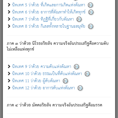
ด้วย.
นิทเทศ 5 ว่าด้วย ที่เกิดและการเกิดแห่งตัณหา
ความดับเพราะความสำรอกไม่เหลือ (แห่งภพทั้งหลาย)
นิทเทศ 6 ว่าด้วย อาการที่ตัณหาทำให้เกิดทุกข์
เพราะความสิ้นไปแห่งตัณหาโดยประการทั้งปวง นั้นคือ
นิทเทศ 7 ว่าด้วย ทิฏฐิที่เกี่ยวกับตัณหา
นิพพาน.
นิทเทศ 8 ว่าด้วย กิเลสทั้งหลายในฐานะสมุทัย
ภพใหม่ย่อมไม่มีแก่ภิกษุนั้น ผู้ดับเย็นสนิทแล้ว เพราะไม่มี
ความยึดมั่น
ภาค ๓ ว่าด้วย นิโรธอริยสัจ ความจริงอันประเสริฐคือความดับ
ภิกษุนั้น เป็นผู้ครอบงำมารได้แล้ว ชนะสงครามแล้ว ก้าวล่วง
ไม่เหลือแห่งทุกข์
ภพทั้งหลายทั้งปวงได้แล้ว เป็นผู้คงที่ (คือไม่เปลี่ยนแปลงอีกต่อ
ไป). ดังนี้แล
- อุ.ขุ.
๒๕/๑๒๑/๘๔
.
นิทเทศ 9 ว่าด้วย ความดับแห่งตัณหา
(ข้อความนี้ เป็นพระพุทธอุทานที่ทรงเปล่งออก ที่โคนต้นโพธิ์
นิทเทศ 10 ว่าด้วย ธรรมเป็นที่ดับแห่งตัณหา
เป็นที่ตรัสรู้ เมื่อตรัสรู้แล้วได้ 7 วัน)
นิทเทศ 11 ว่าด้วย ผู้ดับตัณหา
นิทเทศ 12 ว่าด้วย อาการดับแห่งตัณหา
เชื่อมโยงพระไตรปิฏก :
ภาค ๔ ว่าด้วย มัคคอริยสัจ ความจริงอันประเสริฐคือมรรค