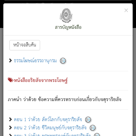
ตอน 1 ว่าด้วย สัตว์โลกกับจตุราริยสัจ
×
ถัดไป
ค้นหา
สารบัญ
สารบัญหนังสือ
[
Font :
15 ]
|
|
หน้าจอสืบค้น
ตรัสรู้แล้ว ทรงรำพึงถึงหมู่สัตว์
|
ธรรมโฆษณ์อรรถานุกรม
สัตว์โลกนี้ เกิดความเดือดร้อนแล้ว มีผัสสะบังหน้า
ย่อม
[1]
กล่าวซึ่งโรค (ความเสียดแทง) นั้นโดยความเป็นตัวเป็นตน
เขาสำคัญสิ่งใด โดยความเป็นประการใด แต่สิ่งนั้นย่อมเป็น
หนังสืออริยสัจจากพระโอษฐ์
(ตามที่เป็นจริง) โดยประการอื่นจากที่เขาสำคัญนั้น
สัตว์โลกติดข้องอยู่ในภพ ถูกภพบังหน้าแล้ว มีภพโดยความ
ภาคนำ ว่าด้วย ข้อความที่ควรทราบก่อนเกี่ยวกับจตุราริยสัจ
เป็นอย่างอื่น (จากที่มันเป็นอยู่จริง) จึงได้เพลิดเพลินยิ่งนักในภพ
นั้น
เขาเพลิดเพลินยิ่งนักในสิ่งใด สิ่งนั้นเป็นภัย (ที่เขาไม่รู้จัก)
:
ตอน 1 ว่าด้วย สัตว์โลกกับจตุราริยสัจ
เขากลัวต่อสิ่งใดสิ่งนั้นเป็นทุกข์
ตอน 2 ว่าด้วย ชีวิตมนุษย์กับจตุราริยสัจ
พรหมจรรย์นี้ อันบุคคลย่อมประพฤติ ก็เพื่อการละขาดซึ่ง