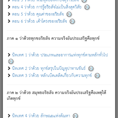
ตอน 3 ว่าด้วย พระพุทธองค์กับจตุราริยสัจ
ภพ.
ตอน 4 ว่าด้วย การรู้อริยสัจไม่เป็นสิ่งสุดวิสัย
สมณะหรือพราหมณ์เหล่าใด กล่าวความหลุดพ้นจากภพว่า
ตอน 5 ว่าด้วย คุณค่าของอริยสัจ
มีได้เพราะภพ เรากล่าวว่า สมณะหรือพราหมณ์ทั้งปวงนั้น
ตอน 6 ว่าด้วย เค้าโครงของอริยสัจ
มิใช่ผู้หลดพ้นจากภพ.
ถึงแม้สมณะหรือพราหมณ์เหล่าใด กล่าวความออกไปได้จาก
ภพ ว่ามีได้เพราะวิภพ
: เรากล่าวว่า สมณะหรือพราหมณ์ทั้ง
[2]
ภาค ๑ ว่าด้วยทุกขอริยสัจ ความจริงอันประเสริฐคือทุกข์
ปวงนั้น ก็ยังสลัดภพออกไปไม่ได้.
ก็ทุกข์นี้มีขึ้น เพราะอาศัยซึ่งอุปธิทั้งปวง.
นิทเทศ 1 ว่าด้วย ประเภทและอาการแห่งทุกข์ตามหลักทั่วไป
เพราะความสิ้นไปแห่งอุปาทานทั้งปวง ความเกิดขึ้นแห่ง
ทุกข์จึงไม่มี.
นิทเทศ 2 ว่าด้วย ทุกข์สรุปในปัญจุปาทานขันธ์
ท่านจงดูโลกนี้เถิด (จะเห็นว่า) สัตว์ทั้งหลายอันอวิชาหนา
นิทเทศ 3 ว่าด้วย หลักเบ็ดเตล็ดเกี่ยวกับความทุกข์
แน่นบังหนาแล้ว; และว่า สัตว์ผู้ยินดีในภพอันเป็นแล้วนั้น ย่อม
ไม่เป็นผู้หลุดพ้นไปจากภพได้. ก็ภพทั้งหลายเหล่าหนึ่งเหล่าใด
อันเป็นไปในที่หรือเวลาทั้งปวง
เพื่อความมีแห่งประโยชน์โดย
[3]
ภาค ๒ ว่าด้วย สมุทยอริยสัจ ความจริงอันประเสริฐคือเหตุให้
ประการทั้งปวง; ภพทั้งหลายทั้งหมดนั้น ไม่เที่ยง เป็นทุกข์ มี
เกิดทุกข์
ความแปรปรวนเป็นธรรมดา.
เมื่อบุคคลเห็นอยู่ซึ่งข้อนั้น ด้วยปัญญาอันชอบตามที่เป็นจริง
อย่างนี้อยู่; เขาย่อมละภวตัณหาได้ และไม่เพลิดเพลินวิภวตัณหา
นิทเทศ 4 ว่าด้วย ลักษณะแห่งตัณหา