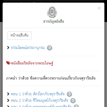
ตอน 1 ว่าด้วย สัตว์โลกกับจตุราริยสัจ
×
ถัดไป
ค้นหา
สารบัญ
สารบัญหนังสือ
[
Font :
15 ]
|
|
หน้าจอสืบค้น
ตรัสรู้แล้ว ทรงรำพึงถึงหมู่สัตว์
|
ธรรมโฆษณ์อรรถานุกรม
สัตว์โลกนี้ เกิดความเดือดร้อนแล้ว มีผัสสะบังหน้า
ย่อม
[1]
กล่าวซึ่งโรค (ความเสียดแทง) นั้นโดยความเป็นตัวเป็นตน
เขาสำคัญสิ่งใด โดยความเป็นประการใด แต่สิ่งนั้นย่อมเป็น
หนังสืออริยสัจจากพระโอษฐ์
(ตามที่เป็นจริง) โดยประการอื่นจากที่เขาสำคัญนั้น
สัตว์โลกติดข้องอยู่ในภพ ถูกภพบังหน้าแล้ว มีภพโดยความ
ภาคนำ ว่าด้วย ข้อความที่ควรทราบก่อนเกี่ยวกับจตุราริยสัจ
เป็นอย่างอื่น (จากที่มันเป็นอยู่จริง) จึงได้เพลิดเพลินยิ่งนักในภพ
นั้น
เขาเพลิดเพลินยิ่งนักในสิ่งใด สิ่งนั้นเป็นภัย (ที่เขาไม่รู้จัก)
:
ตอน 1 ว่าด้วย สัตว์โลกกับจตุราริยสัจ
เขากลัวต่อสิ่งใดสิ่งนั้นเป็นทุกข์
ตอน 2 ว่าด้วย ชีวิตมนุษย์กับจตุราริยสัจ
พรหมจรรย์นี้ อันบุคคลย่อมประพฤติ ก็เพื่อการละขาดซึ่ง