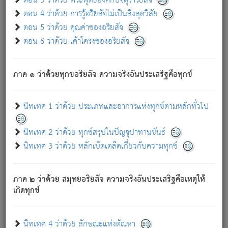
ตอน 3 ว่าด้วย พระพุทธองค์กับจตุราริยสัจ
ภพ.
ตอน 4 ว่าด้วย การรู้อริยสัจไม่เป็นสิ่งสุดวิสัย
สมณะหรือพราหมณ์เหล่าใด กล่าวความหลุดพ้นจากภพว่า
ตอน 5 ว่าด้วย คุณค่าของอริยสัจ
มีได้เพราะภพ เรากล่าวว่า สมณะหรือพราหมณ์ทั้งปวงนั้น
ตอน 6 ว่าด้วย เค้าโครงของอริยสัจ
มิใช่ผู้หลดพ้นจากภพ.
ถึงแม้สมณะหรือพราหมณ์เหล่าใด กล่าวความออกไปได้จาก
ภพ ว่ามีได้เพราะวิภพ
: เรากล่าวว่า สมณะหรือพราหมณ์ทั้ง
[2]
ภาค ๑ ว่าด้วยทุกขอริยสัจ ความจริงอันประเสริฐคือทุกข์
ปวงนั้น ก็ยังสลัดภพออกไปไม่ได้.
ก็ทุกข์นี้มีขึ้น เพราะอาศัยซึ่งอุปธิทั้งปวง.
นิทเทศ 1 ว่าด้วย ประเภทและอาการแห่งทุกข์ตามหลักทั่วไป
เพราะความสิ้นไปแห่งอุปาทานทั้งปวง ความเกิดขึ้นแห่ง
ทุกข์จึงไม่มี.
นิทเทศ 2 ว่าด้วย ทุกข์สรุปในปัญจุปาทานขันธ์
ท่านจงดูโลกนี้เถิด (จะเห็นว่า) สัตว์ทั้งหลายอันอวิชาหนา
นิทเทศ 3 ว่าด้วย หลักเบ็ดเตล็ดเกี่ยวกับความทุกข์
แน่นบังหนาแล้ว; และว่า สัตว์ผู้ยินดีในภพอันเป็นแล้วนั้น ย่อม
ไม่เป็นผู้หลุดพ้นไปจากภพได้. ก็ภพทั้งหลายเหล่าหนึ่งเหล่าใด
อันเป็นไปในที่หรือเวลาทั้งปวง
เพื่อความมีแห่งประโยชน์โดย
[3]
ภาค ๒ ว่าด้วย สมุทยอริยสัจ ความจริงอันประเสริฐคือเหตุให้
ประการทั้งปวง; ภพทั้งหลายทั้งหมดนั้น ไม่เที่ยง เป็นทุกข์ มี
เกิดทุกข์
ความแปรปรวนเป็นธรรมดา.
เมื่อบุคคลเห็นอยู่ซึ่งข้อนั้น ด้วยปัญญาอันชอบตามที่เป็นจริง
อย่างนี้อยู่; เขาย่อมละภวตัณหาได้ และไม่เพลิดเพลินวิภวตัณหา
นิทเทศ 4 ว่าด้วย ลักษณะแห่งตัณหา