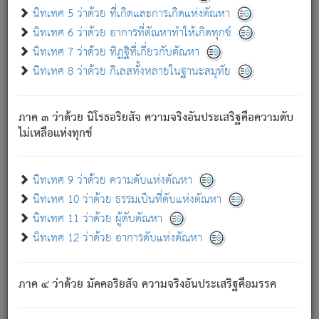
ด้วย.
นิทเทศ 5 ว่าด้วย ที่เกิดและการเกิดแห่งตัณหา
ความดับเพราะความสำรอกไม่เหลือ (แห่งภพทั้งหลาย)
นิทเทศ 6 ว่าด้วย อาการที่ตัณหาทำให้เกิดทุกข์
เพราะความสิ้นไปแห่งตัณหาโดยประการทั้งปวง นั้นคือ
นิทเทศ 7 ว่าด้วย ทิฏฐิที่เกี่ยวกับตัณหา
นิพพาน.
นิทเทศ 8 ว่าด้วย กิเลสทั้งหลายในฐานะสมุทัย
ภพใหม่ย่อมไม่มีแก่ภิกษุนั้น ผู้ดับเย็นสนิทแล้ว เพราะไม่มี
ความยึดมั่น
ภาค ๓ ว่าด้วย นิโรธอริยสัจ ความจริงอันประเสริฐคือความดับ
ภิกษุนั้น เป็นผู้ครอบงำมารได้แล้ว ชนะสงครามแล้ว ก้าวล่วง
ไม่เหลือแห่งทุกข์
ภพทั้งหลายทั้งปวงได้แล้ว เป็นผู้คงที่ (คือไม่เปลี่ยนแปลงอีกต่อ
ไป). ดังนี้แล
- อุ.ขุ.
๒๕/๑๒๑/๘๔
.
นิทเทศ 9 ว่าด้วย ความดับแห่งตัณหา
(ข้อความนี้ เป็นพระพุทธอุทานที่ทรงเปล่งออก ที่โคนต้นโพธิ์
นิทเทศ 10 ว่าด้วย ธรรมเป็นที่ดับแห่งตัณหา
เป็นที่ตรัสรู้ เมื่อตรัสรู้แล้วได้ 7 วัน)
นิทเทศ 11 ว่าด้วย ผู้ดับตัณหา
นิทเทศ 12 ว่าด้วย อาการดับแห่งตัณหา
เชื่อมโยงพระไตรปิฏก :
ภาค ๔ ว่าด้วย มัคคอริยสัจ ความจริงอันประเสริฐคือมรรค