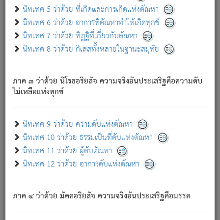
ด้วย.
นิทเทศ 5 ว่าด้วย ที่เกิดและการเกิดแห่งตัณหา
ความดับเพราะความสำรอกไม่เหลือ (แห่งภพทั้งหลาย)
นิทเทศ 6 ว่าด้วย อาการที่ตัณหาทำให้เกิดทุกข์
เพราะความสิ้นไปแห่งตัณหาโดยประการทั้งปวง นั้นคือ
นิทเทศ 7 ว่าด้วย ทิฏฐิที่เกี่ยวกับตัณหา
นิพพาน.
นิทเทศ 8 ว่าด้วย กิเลสทั้งหลายในฐานะสมุทัย
ภพใหม่ย่อมไม่มีแก่ภิกษุนั้น ผู้ดับเย็นสนิทแล้ว เพราะไม่มี
ความยึดมั่น
ภาค ๓ ว่าด้วย นิโรธอริยสัจ ความจริงอันประเสริฐคือความดับ
ภิกษุนั้น เป็นผู้ครอบงำมารได้แล้ว ชนะสงครามแล้ว ก้าวล่วง
ไม่เหลือแห่งทุกข์
ภพทั้งหลายทั้งปวงได้แล้ว เป็นผู้คงที่ (คือไม่เปลี่ยนแปลงอีกต่อ
ไป). ดังนี้แล
- อุ.ขุ.
๒๕/๑๒๑/๘๔
.
นิทเทศ 9 ว่าด้วย ความดับแห่งตัณหา
(ข้อความนี้ เป็นพระพุทธอุทานที่ทรงเปล่งออก ที่โคนต้นโพธิ์
นิทเทศ 10 ว่าด้วย ธรรมเป็นที่ดับแห่งตัณหา
เป็นที่ตรัสรู้ เมื่อตรัสรู้แล้วได้ 7 วัน)
นิทเทศ 11 ว่าด้วย ผู้ดับตัณหา
นิทเทศ 12 ว่าด้วย อาการดับแห่งตัณหา
เชื่อมโยงพระไตรปิฏก :
ภาค ๔ ว่าด้วย มัคคอริยสัจ ความจริงอันประเสริฐคือมรรค