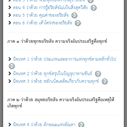
ตอน 3 ว่าด้วย พระพุทธองค์กับจตุราริยสัจ
ภพ.
ตอน 4 ว่าด้วย การรู้อริยสัจไม่เป็นสิ่งสุดวิสัย
สมณะหรือพราหมณ์เหล่าใด กล่าวความหลุดพ้นจากภพว่า
ตอน 5 ว่าด้วย คุณค่าของอริยสัจ
มีได้เพราะภพ เรากล่าวว่า สมณะหรือพราหมณ์ทั้งปวงนั้น
ตอน 6 ว่าด้วย เค้าโครงของอริยสัจ
มิใช่ผู้หลดพ้นจากภพ.
ถึงแม้สมณะหรือพราหมณ์เหล่าใด กล่าวความออกไปได้จาก
ภพ ว่ามีได้เพราะวิภพ
: เรากล่าวว่า สมณะหรือพราหมณ์ทั้ง
[2]
ภาค ๑ ว่าด้วยทุกขอริยสัจ ความจริงอันประเสริฐคือทุกข์
ปวงนั้น ก็ยังสลัดภพออกไปไม่ได้.
ก็ทุกข์นี้มีขึ้น เพราะอาศัยซึ่งอุปธิทั้งปวง.
นิทเทศ 1 ว่าด้วย ประเภทและอาการแห่งทุกข์ตามหลักทั่วไป
เพราะความสิ้นไปแห่งอุปาทานทั้งปวง ความเกิดขึ้นแห่ง
ทุกข์จึงไม่มี.
นิทเทศ 2 ว่าด้วย ทุกข์สรุปในปัญจุปาทานขันธ์
ท่านจงดูโลกนี้เถิด (จะเห็นว่า) สัตว์ทั้งหลายอันอวิชาหนา
นิทเทศ 3 ว่าด้วย หลักเบ็ดเตล็ดเกี่ยวกับความทุกข์
แน่นบังหนาแล้ว; และว่า สัตว์ผู้ยินดีในภพอันเป็นแล้วนั้น ย่อม
ไม่เป็นผู้หลุดพ้นไปจากภพได้. ก็ภพทั้งหลายเหล่าหนึ่งเหล่าใด
อันเป็นไปในที่หรือเวลาทั้งปวง
เพื่อความมีแห่งประโยชน์โดย
[3]
ภาค ๒ ว่าด้วย สมุทยอริยสัจ ความจริงอันประเสริฐคือเหตุให้
ประการทั้งปวง; ภพทั้งหลายทั้งหมดนั้น ไม่เที่ยง เป็นทุกข์ มี
เกิดทุกข์
ความแปรปรวนเป็นธรรมดา.
เมื่อบุคคลเห็นอยู่ซึ่งข้อนั้น ด้วยปัญญาอันชอบตามที่เป็นจริง
อย่างนี้อยู่; เขาย่อมละภวตัณหาได้ และไม่เพลิดเพลินวิภวตัณหา
นิทเทศ 4 ว่าด้วย ลักษณะแห่งตัณหา