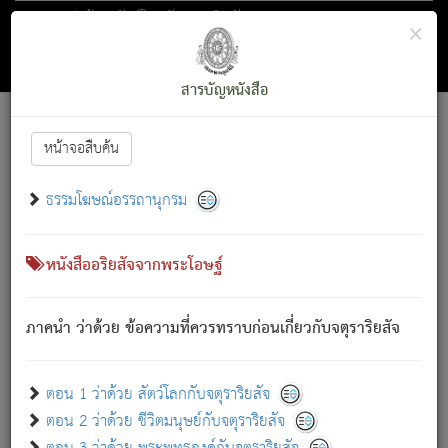
ตอน 1 ว่าด้วย สัตว์โลกกับจตุราริยสัจ
×
ถัดไป
ค้นหา
สารบัญ
สารบัญหนังสือ
[
Font :
15 ]
|
|
หน้าจอสืบค้น
ตรัสรู้แล้ว ทรงรำพึงถึงหมู่สัตว์
|
ธรรมโฆษณ์อรรถานุกรม
สัตว์โลกนี้ เกิดความเดือดร้อนแล้ว มีผัสสะบังหน้า
ย่อม
[1]
กล่าวซึ่งโรค (ความเสียดแทง) นั้นโดยความเป็นตัวเป็นตน
เขาสำคัญสิ่งใด โดยความเป็นประการใด แต่สิ่งนั้นย่อมเป็น
หนังสืออริยสัจจากพระโอษฐ์
(ตามที่เป็นจริง) โดยประการอื่นจากที่เขาสำคัญนั้น
สัตว์โลกติดข้องอยู่ในภพ ถูกภพบังหน้าแล้ว มีภพโดยความ
ภาคนำ ว่าด้วย ข้อความที่ควรทราบก่อนเกี่ยวกับจตุราริยสัจ
เป็นอย่างอื่น (จากที่มันเป็นอยู่จริง) จึงได้เพลิดเพลินยิ่งนักในภพ
นั้น
เขาเพลิดเพลินยิ่งนักในสิ่งใด สิ่งนั้นเป็นภัย (ที่เขาไม่รู้จัก)
:
ตอน 1 ว่าด้วย สัตว์โลกกับจตุราริยสัจ
เขากลัวต่อสิ่งใดสิ่งนั้นเป็นทุกข์
ตอน 2 ว่าด้วย ชีวิตมนุษย์กับจตุราริยสัจ
พรหมจรรย์นี้ อันบุคคลย่อมประพฤติ ก็เพื่อการละขาดซึ่ง