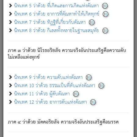
ด้วย.
นิทเทศ 5 ว่าด้วย ที่เกิดและการเกิดแห่งตัณหา
ความดับเพราะความสำรอกไม่เหลือ (แห่งภพทั้งหลาย)
นิทเทศ 6 ว่าด้วย อาการที่ตัณหาทำให้เกิดทุกข์
เพราะความสิ้นไปแห่งตัณหาโดยประการทั้งปวง นั้นคือ
นิทเทศ 7 ว่าด้วย ทิฏฐิที่เกี่ยวกับตัณหา
นิพพาน.
นิทเทศ 8 ว่าด้วย กิเลสทั้งหลายในฐานะสมุทัย
ภพใหม่ย่อมไม่มีแก่ภิกษุนั้น ผู้ดับเย็นสนิทแล้ว เพราะไม่มี
ความยึดมั่น
ภาค ๓ ว่าด้วย นิโรธอริยสัจ ความจริงอันประเสริฐคือความดับ
ภิกษุนั้น เป็นผู้ครอบงำมารได้แล้ว ชนะสงครามแล้ว ก้าวล่วง
ไม่เหลือแห่งทุกข์
ภพทั้งหลายทั้งปวงได้แล้ว เป็นผู้คงที่ (คือไม่เปลี่ยนแปลงอีกต่อ
ไป). ดังนี้แล
- อุ.ขุ.
๒๕/๑๒๑/๘๔
.
นิทเทศ 9 ว่าด้วย ความดับแห่งตัณหา
(ข้อความนี้ เป็นพระพุทธอุทานที่ทรงเปล่งออก ที่โคนต้นโพธิ์
นิทเทศ 10 ว่าด้วย ธรรมเป็นที่ดับแห่งตัณหา
เป็นที่ตรัสรู้ เมื่อตรัสรู้แล้วได้ 7 วัน)
นิทเทศ 11 ว่าด้วย ผู้ดับตัณหา
นิทเทศ 12 ว่าด้วย อาการดับแห่งตัณหา
เชื่อมโยงพระไตรปิฏก :
ภาค ๔ ว่าด้วย มัคคอริยสัจ ความจริงอันประเสริฐคือมรรค