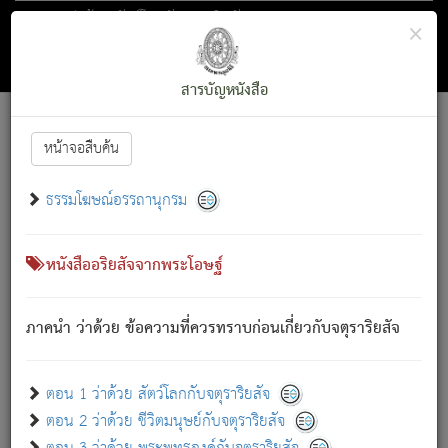
ตอน 1 ว่าด้วย สัตว์โลกกับจตุราริยสัจ
×
ถัดไป
ค้นหา
สารบัญ
สารบัญหนังสือ
[
Font :
15 ]
|
|
หน้าจอสืบค้น
ตรัสรู้แล้ว ทรงรำพึงถึงหมู่สัตว์
|
ธรรมโฆษณ์อรรถานุกรม
สัตว์โลกนี้ เกิดความเดือดร้อนแล้ว มีผัสสะบังหน้า
ย่อม
[1]
กล่าวซึ่งโรค (ความเสียดแทง) นั้นโดยความเป็นตัวเป็นตน
เขาสำคัญสิ่งใด โดยความเป็นประการใด แต่สิ่งนั้นย่อมเป็น
หนังสืออริยสัจจากพระโอษฐ์
(ตามที่เป็นจริง) โดยประการอื่นจากที่เขาสำคัญนั้น
สัตว์โลกติดข้องอยู่ในภพ ถูกภพบังหน้าแล้ว มีภพโดยความ
ภาคนำ ว่าด้วย ข้อความที่ควรทราบก่อนเกี่ยวกับจตุราริยสัจ
เป็นอย่างอื่น (จากที่มันเป็นอยู่จริง) จึงได้เพลิดเพลินยิ่งนักในภพ
นั้น
เขาเพลิดเพลินยิ่งนักในสิ่งใด สิ่งนั้นเป็นภัย (ที่เขาไม่รู้จัก)
:
ตอน 1 ว่าด้วย สัตว์โลกกับจตุราริยสัจ
เขากลัวต่อสิ่งใดสิ่งนั้นเป็นทุกข์
ตอน 2 ว่าด้วย ชีวิตมนุษย์กับจตุราริยสัจ
พรหมจรรย์นี้ อันบุคคลย่อมประพฤติ ก็เพื่อการละขาดซึ่ง