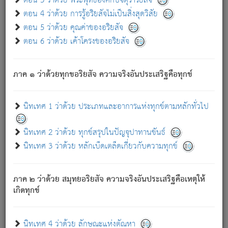
ตอน 3 ว่าด้วย พระพุทธองค์กับจตุราริยสัจ
ภพ.
ตอน 4 ว่าด้วย การรู้อริยสัจไม่เป็นสิ่งสุดวิสัย
สมณะหรือพราหมณ์เหล่าใด กล่าวความหลุดพ้นจากภพว่า
ตอน 5 ว่าด้วย คุณค่าของอริยสัจ
มีได้เพราะภพ เรากล่าวว่า สมณะหรือพราหมณ์ทั้งปวงนั้น
ตอน 6 ว่าด้วย เค้าโครงของอริยสัจ
มิใช่ผู้หลดพ้นจากภพ.
ถึงแม้สมณะหรือพราหมณ์เหล่าใด กล่าวความออกไปได้จาก
ภพ ว่ามีได้เพราะวิภพ
: เรากล่าวว่า สมณะหรือพราหมณ์ทั้ง
[2]
ภาค ๑ ว่าด้วยทุกขอริยสัจ ความจริงอันประเสริฐคือทุกข์
ปวงนั้น ก็ยังสลัดภพออกไปไม่ได้.
ก็ทุกข์นี้มีขึ้น เพราะอาศัยซึ่งอุปธิทั้งปวง.
นิทเทศ 1 ว่าด้วย ประเภทและอาการแห่งทุกข์ตามหลักทั่วไป
เพราะความสิ้นไปแห่งอุปาทานทั้งปวง ความเกิดขึ้นแห่ง
ทุกข์จึงไม่มี.
นิทเทศ 2 ว่าด้วย ทุกข์สรุปในปัญจุปาทานขันธ์
ท่านจงดูโลกนี้เถิด (จะเห็นว่า) สัตว์ทั้งหลายอันอวิชาหนา
นิทเทศ 3 ว่าด้วย หลักเบ็ดเตล็ดเกี่ยวกับความทุกข์
แน่นบังหนาแล้ว; และว่า สัตว์ผู้ยินดีในภพอันเป็นแล้วนั้น ย่อม
ไม่เป็นผู้หลุดพ้นไปจากภพได้. ก็ภพทั้งหลายเหล่าหนึ่งเหล่าใด
อันเป็นไปในที่หรือเวลาทั้งปวง
เพื่อความมีแห่งประโยชน์โดย
[3]
ภาค ๒ ว่าด้วย สมุทยอริยสัจ ความจริงอันประเสริฐคือเหตุให้
ประการทั้งปวง; ภพทั้งหลายทั้งหมดนั้น ไม่เที่ยง เป็นทุกข์ มี
เกิดทุกข์
ความแปรปรวนเป็นธรรมดา.
เมื่อบุคคลเห็นอยู่ซึ่งข้อนั้น ด้วยปัญญาอันชอบตามที่เป็นจริง
อย่างนี้อยู่; เขาย่อมละภวตัณหาได้ และไม่เพลิดเพลินวิภวตัณหา
นิทเทศ 4 ว่าด้วย ลักษณะแห่งตัณหา