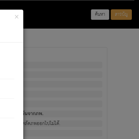
×
ค้นหา
สารบัญ
พนั้น
มิใช่ผู้หลดพ้นจากภพ.
วงนั้น ก็ยังสลัดภพออกไปไม่ได้.