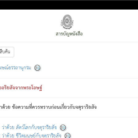
สารบัญหนังสือ
สืบค้น
งหน้า
ย่อมกล่าวซึ่งโรค (ความเสียดแทง) นั้นโดยความเป็นตัวเป็นตน
[1]
ฆษณ์อรรถานุกรม
ั้นย่อมเป็น (ตามที่เป็นจริง) โดยประการอื่นจากที่เขาสำคัญนั้น
พโดยความเป็นอย่างอื่น (จากที่มันเป็นอยู่จริง) จึงได้เพลิดเพลินยิ่งนักในภ
ืออริยสัจจากพระโอษฐ์
่เขาไม่รู้จัก)
: เขากลัวต่อสิ่งใดสิ่งนั้นเป็นทุกข์
การละขาดซึ่งภพ.
าด้วย ข้อความที่ควรทราบก่อนเกี่ยวกับจตุราริยสัจ
้นจากภพว่ามีได้เพราะภพ เรากล่าวว่า สมณะหรือพราหมณ์ทั้งปวงนั้น 
อกไปได้จากภพ ว่ามีได้เพราะวิภพ
: เรากล่าวว่า สมณะหรือพราหมณ์ทั้งป
[2]
ว่าด้วย สัตว์โลกกับจตุราริยสัจ
ว่าด้วย ชีวิตมนุษย์กับจตุราริยสัจ