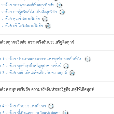
ดขึ้นแห่งทุกข์จึงไม่มี.
ว่าด้วย พระพุทธองค์กับจตุราริยสัจ
อันอวิชาหนาแน่นบังหนาแล้ว; และว่า สัตว์ผู้ยินดีในภพอันเป็นแล้วนั้น ย่อมไ
ว่าด้วย การรู้อริยสัจไม่เป็นสิ่งสุดวิสัย
ห่งประโยชน์โดยประการทั้งปวง; ภพทั้งหลายทั้งหมดนั้น ไม่เที่ยง เป็นทุ
ว่าด้วย คุณค่าของอริยสัจ
อบตามที่เป็นจริงอย่างนี้อยู่; เขาย่อมละภวตัณหาได้ และไม่เพลิดเพลินวิภวตั
ว่าด้วย เค้าโครงของอริยสัจ
ั้งหลาย) เพราะความสิ้นไปแห่งตัณหาโดยประการทั้งปวง นั้นคือนิพพา
ว เพราะไม่มีความยึดมั่น
าด้วยทุกขอริยสัจ ความจริงอันประเสริฐคือทุกข์
ล้ว ก้าวล่วงภพทั้งหลายทั้งปวงได้แล้ว เป็นผู้คงที่ (คือไม่เปลี่ยนแปลงอีกต่
ศ 1 ว่าด้วย ประเภทและอาการแห่งทุกข์ตามหลักทั่วไป
คนต้นโพธิ์เป็นที่ตรัสรู้ เมื่อตรัสรู้แล้วได้ 7 วัน)
 2 ว่าด้วย ทุกข์สรุปในปัญจุปาทานขันธ์
 3 ว่าด้วย หลักเบ็ดเตล็ดเกี่ยวกับความทุกข์
ด้วย สมุทยอริยสัจ ความจริงอันประเสริฐคือเหตุให้เกิดทุกข์
กที่สุด ผู้ศึกษาก็พึงตรวจสอบกับตัวเล่มหนังสือต้นฉบับ ที่มีการพิมพ์ครั้งล่าสุด ก่อ
ศ 4 ว่าด้วย ลักษณะแห่งตัณหา
 5 ว่าด้วย ที่เกิดและการเกิดแห่งตัณหา