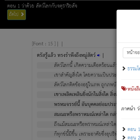
ตอน 1 ว่าด้วย สัตว์โลกกับจตุราริยสัจ
ถัดไป
[
Font :
15 ]
|
|
หน้าจอ
ตรัสรู้แล้ว ทรงรำพึงถึงหมู่สัตว์
|
สัตว์โลกนี้ เกิดความเดือดร้อนแล้ว มีผัสสะบั
ธรรมโ
เขาสำคัญสิ่งใด โดยความเป็นประการใด แต่สิ่งน
สัตว์โลกติดข้องอยู่ในภพ ถูกภพบังหน้าแล้ว มีภ
หนังส
เขาเพลิดเพลินยิ่งนักในสิ่งใด สิ่งนั้นเป็นภัย (ที
พรหมจรรย์นี้ อันบุคคลย่อมประพฤติ ก็เพื่อ
ภาคนำ ว่
สมณะหรือพราหมณ์เหล่าใด กล่าวความหลุดพ
ถึงแม้สมณะหรือพราหมณ์เหล่าใด กล่าวความอ
ตอน 1 
ก็ทุกข์นี้มีขึ้น เพราะอาศัยซึ่งอุปธิทั้งปวง.
ตอน 2 