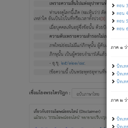
เพราะความสิ้นไปแห่งอุปาทานทั้งปวง ความเกิ
ตอน 3 
ท่านจงดูโลกนี้เถิด (จะเห็นว่า) สัตว์ทั้งหลาย
ตอน 4 
เหล่าใด อันเป็นไปในที่หรือเวลาทั้งปวง
เพื่อความมีแ
[3]
ตอน 5 
เมื่อบุคคลเห็นอยู่ซึ่งข้อนั้น ด้วยปัญญาอันช
ตอน 6 
ความดับเพราะความสำรอกไม่เหลือ (แห่งภพท
ภพใหม่ย่อมไม่มีแก่ภิกษุนั้น ผู้ดับเย็นสนิทแล้
ภาค ๑ ว่
ภิกษุนั้น เป็นผู้ครอบงำมารได้แล้ว ชนะสงครามแ
- อุ.ขุ.
๒๕/๑๒๑/๘๔
.
นิทเท
(ข้อความนี้ เป็นพระพุทธอุทานที่ทรงเปล่งออก ที่โ
นิทเทศ
นิทเทศ
เชื่อมโยงพระไตรปิฏก :
ภาค ๒ ว่า
เกี่ยวกับธรรมโฆษณ์ออนไลน์ (Disclaimer)
แม้ระบบ "ธรรมโฆษณ์ออนไลน์" พยายามปรับปรุงข้อมูลให้ถูกต้องมา
นิทเท
นิทเทศ