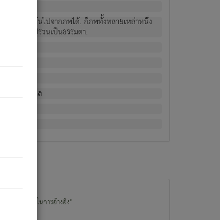
ม่เป็นผู้หลุดพ้นไปจากภพได้. ก็ภพทั้งหลายเหล่าหนึ่ง
กข์ มีความแปรปรวนเป็นธรรมดา.
ณหาด้วย.
น.
อไป). ดังนี้แล
นนำข้อมูลไปใช้ในการอ้างอิง"