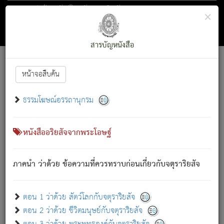
ตอน 1 ว่าด้วย สัตว์โลกกับจตุราริยสัจ
×
ถัดไป
ค้นหา
สารบัญ
สารบัญหนังสือ
[
Font :
15 ]
|
|
หน้าจอสืบค้น
ตรัสรู้แล้ว ทรงรำพึงถึงหมู่สัตว์
|
ธรรมโฆษณ์อรรถานุกรม
สัตว์โลกนี้ เกิดความเดือดร้อนแล้ว มีผัสสะบังหน้า
ย่อม
[1]
กล่าวซึ่งโรค (ความเสียดแทง) นั้นโดยความเป็นตัวเป็นตน
เขาสำคัญสิ่งใด โดยความเป็นประการใด แต่สิ่งนั้นย่อมเป็น
หนังสืออริยสัจจากพระโอษฐ์
(ตามที่เป็นจริง) โดยประการอื่นจากที่เขาสำคัญนั้น
สัตว์โลกติดข้องอยู่ในภพ ถูกภพบังหน้าแล้ว มีภพโดยความ
ภาคนำ ว่าด้วย ข้อความที่ควรทราบก่อนเกี่ยวกับจตุราริยสัจ
เป็นอย่างอื่น (จากที่มันเป็นอยู่จริง) จึงได้เพลิดเพลินยิ่งนักในภพ
นั้น
เขาเพลิดเพลินยิ่งนักในสิ่งใด สิ่งนั้นเป็นภัย (ที่เขาไม่รู้จัก)
:
ตอน 1 ว่าด้วย สัตว์โลกกับจตุราริยสัจ
เขากลัวต่อสิ่งใดสิ่งนั้นเป็นทุกข์
ตอน 2 ว่าด้วย ชีวิตมนุษย์กับจตุราริยสัจ
พรหมจรรย์นี้ อันบุคคลย่อมประพฤติ ก็เพื่อการละขาดซึ่ง