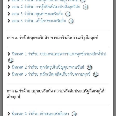
ตอน 3 ว่าด้วย พระพุทธองค์กับจตุราริยสัจ
ภพ.
ตอน 4 ว่าด้วย การรู้อริยสัจไม่เป็นสิ่งสุดวิสัย
สมณะหรือพราหมณ์เหล่าใด กล่าวความหลุดพ้นจากภพว่า
ตอน 5 ว่าด้วย คุณค่าของอริยสัจ
มีได้เพราะภพ เรากล่าวว่า สมณะหรือพราหมณ์ทั้งปวงนั้น
ตอน 6 ว่าด้วย เค้าโครงของอริยสัจ
มิใช่ผู้หลดพ้นจากภพ.
ถึงแม้สมณะหรือพราหมณ์เหล่าใด กล่าวความออกไปได้จาก
ภพ ว่ามีได้เพราะวิภพ
: เรากล่าวว่า สมณะหรือพราหมณ์ทั้ง
[2]
ภาค ๑ ว่าด้วยทุกขอริยสัจ ความจริงอันประเสริฐคือทุกข์
ปวงนั้น ก็ยังสลัดภพออกไปไม่ได้.
ก็ทุกข์นี้มีขึ้น เพราะอาศัยซึ่งอุปธิทั้งปวง.
นิทเทศ 1 ว่าด้วย ประเภทและอาการแห่งทุกข์ตามหลักทั่วไป
เพราะความสิ้นไปแห่งอุปาทานทั้งปวง ความเกิดขึ้นแห่ง
ทุกข์จึงไม่มี.
นิทเทศ 2 ว่าด้วย ทุกข์สรุปในปัญจุปาทานขันธ์
ท่านจงดูโลกนี้เถิด (จะเห็นว่า) สัตว์ทั้งหลายอันอวิชาหนา
นิทเทศ 3 ว่าด้วย หลักเบ็ดเตล็ดเกี่ยวกับความทุกข์
แน่นบังหนาแล้ว; และว่า สัตว์ผู้ยินดีในภพอันเป็นแล้วนั้น ย่อม
ไม่เป็นผู้หลุดพ้นไปจากภพได้. ก็ภพทั้งหลายเหล่าหนึ่งเหล่าใด
อันเป็นไปในที่หรือเวลาทั้งปวง
เพื่อความมีแห่งประโยชน์โดย
[3]
ภาค ๒ ว่าด้วย สมุทยอริยสัจ ความจริงอันประเสริฐคือเหตุให้
ประการทั้งปวง; ภพทั้งหลายทั้งหมดนั้น ไม่เที่ยง เป็นทุกข์ มี
เกิดทุกข์
ความแปรปรวนเป็นธรรมดา.
เมื่อบุคคลเห็นอยู่ซึ่งข้อนั้น ด้วยปัญญาอันชอบตามที่เป็นจริง
อย่างนี้อยู่; เขาย่อมละภวตัณหาได้ และไม่เพลิดเพลินวิภวตัณหา
นิทเทศ 4 ว่าด้วย ลักษณะแห่งตัณหา