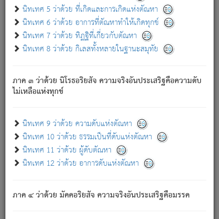
ด้วย.
นิทเทศ 5 ว่าด้วย ที่เกิดและการเกิดแห่งตัณหา
ความดับเพราะความสำรอกไม่เหลือ (แห่งภพทั้งหลาย)
นิทเทศ 6 ว่าด้วย อาการที่ตัณหาทำให้เกิดทุกข์
เพราะความสิ้นไปแห่งตัณหาโดยประการทั้งปวง นั้นคือ
นิทเทศ 7 ว่าด้วย ทิฏฐิที่เกี่ยวกับตัณหา
นิพพาน.
นิทเทศ 8 ว่าด้วย กิเลสทั้งหลายในฐานะสมุทัย
ภพใหม่ย่อมไม่มีแก่ภิกษุนั้น ผู้ดับเย็นสนิทแล้ว เพราะไม่มี
ความยึดมั่น
ภาค ๓ ว่าด้วย นิโรธอริยสัจ ความจริงอันประเสริฐคือความดับ
ภิกษุนั้น เป็นผู้ครอบงำมารได้แล้ว ชนะสงครามแล้ว ก้าวล่วง
ไม่เหลือแห่งทุกข์
ภพทั้งหลายทั้งปวงได้แล้ว เป็นผู้คงที่ (คือไม่เปลี่ยนแปลงอีกต่อ
ไป). ดังนี้แล
- อุ.ขุ.
๒๕/๑๒๑/๘๔
.
นิทเทศ 9 ว่าด้วย ความดับแห่งตัณหา
(ข้อความนี้ เป็นพระพุทธอุทานที่ทรงเปล่งออก ที่โคนต้นโพธิ์
นิทเทศ 10 ว่าด้วย ธรรมเป็นที่ดับแห่งตัณหา
เป็นที่ตรัสรู้ เมื่อตรัสรู้แล้วได้ 7 วัน)
นิทเทศ 11 ว่าด้วย ผู้ดับตัณหา
นิทเทศ 12 ว่าด้วย อาการดับแห่งตัณหา
เชื่อมโยงพระไตรปิฏก :
ภาค ๔ ว่าด้วย มัคคอริยสัจ ความจริงอันประเสริฐคือมรรค