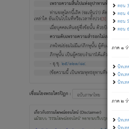
เพราะความสิ้นไปแห่งอุปาทานทั้งปวง ความเกิ
ตอน 3 
ท่านจงดูโลกนี้เถิด (จะเห็นว่า) สัตว์ทั้งหลาย
ตอน 4 
เหล่าใด อันเป็นไปในที่หรือเวลาทั้งปวง
เพื่อความมีแ
[3]
ตอน 5 
เมื่อบุคคลเห็นอยู่ซึ่งข้อนั้น ด้วยปัญญาอันช
ตอน 6 
ความดับเพราะความสำรอกไม่เหลือ (แห่งภพท
ภพใหม่ย่อมไม่มีแก่ภิกษุนั้น ผู้ดับเย็นสนิทแล้
ภาค ๑ ว่
ภิกษุนั้น เป็นผู้ครอบงำมารได้แล้ว ชนะสงครามแ
- อุ.ขุ.
๒๕/๑๒๑/๘๔
.
นิทเท
(ข้อความนี้ เป็นพระพุทธอุทานที่ทรงเปล่งออก ที่โ
นิทเทศ
นิทเทศ
เชื่อมโยงพระไตรปิฏก :
ภาค ๒ ว่า
เกี่ยวกับธรรมโฆษณ์ออนไลน์ (Disclaimer)
แม้ระบบ "ธรรมโฆษณ์ออนไลน์" พยายามปรับปรุงข้อมูลให้ถูกต้องมา
นิทเท
นิทเทศ