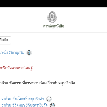
สารบัญหนังสือ
สืบค้น
งหน้า
ย่อมกล่าวซึ่งโรค (ความเสียดแทง) นั้นโดยความเป็นตัวเป็นตน
[1]
ฆษณ์อรรถานุกรม
ั้นย่อมเป็น (ตามที่เป็นจริง) โดยประการอื่นจากที่เขาสำคัญนั้น
พโดยความเป็นอย่างอื่น (จากที่มันเป็นอยู่จริง) จึงได้เพลิดเพลินยิ่งนักในภ
ืออริยสัจจากพระโอษฐ์
่เขาไม่รู้จัก)
: เขากลัวต่อสิ่งใดสิ่งนั้นเป็นทุกข์
การละขาดซึ่งภพ.
าด้วย ข้อความที่ควรทราบก่อนเกี่ยวกับจตุราริยสัจ
้นจากภพว่ามีได้เพราะภพ เรากล่าวว่า สมณะหรือพราหมณ์ทั้งปวงนั้น 
อกไปได้จากภพ ว่ามีได้เพราะวิภพ
: เรากล่าวว่า สมณะหรือพราหมณ์ทั้งป
[2]
ว่าด้วย สัตว์โลกกับจตุราริยสัจ
ว่าด้วย ชีวิตมนุษย์กับจตุราริยสัจ