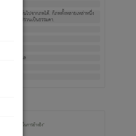
ม่เป็นผู้หลุดพ้นไปจากภพได้. ก็ภพทั้งหลายเหล่าหนึ่ง
กข์ มีความแปรปรวนเป็นธรรมดา.
ณหาด้วย.
น.
อไป). ดังนี้แล
นนำข้อมูลไปใช้ในการอ้างอิง"