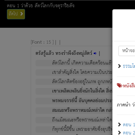
ตอน 1 ว่าด้วย สัตว์โลกกับจตุราริยสัจ
ถัดไป
[
Font :
15 ]
|
|
หน้าจอ
ตรัสรู้แล้ว ทรงรำพึงถึงหมู่สัตว์
|
สัตว์โลกนี้ เกิดความเดือดร้อนแล้ว มีผัสสะบั
ธรรมโ
เขาสำคัญสิ่งใด โดยความเป็นประการใด แต่สิ่งน
สัตว์โลกติดข้องอยู่ในภพ ถูกภพบังหน้าแล้ว มีภ
หนังส
เขาเพลิดเพลินยิ่งนักในสิ่งใด สิ่งนั้นเป็นภัย (ที
พรหมจรรย์นี้ อันบุคคลย่อมประพฤติ ก็เพื่อ
ภาคนำ ว่
สมณะหรือพราหมณ์เหล่าใด กล่าวความหลุดพ
ถึงแม้สมณะหรือพราหมณ์เหล่าใด กล่าวความอ
ตอน 1 
ก็ทุกข์นี้มีขึ้น เพราะอาศัยซึ่งอุปธิทั้งปวง.
ตอน 2 