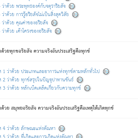
ดขึ้นแห่งทุกข์จึงไม่มี.
ว่าด้วย พระพุทธองค์กับจตุราริยสัจ
อันอวิชาหนาแน่นบังหนาแล้ว; และว่า สัตว์ผู้ยินดีในภพอันเป็นแล้วนั้น ย่อมไ
ว่าด้วย การรู้อริยสัจไม่เป็นสิ่งสุดวิสัย
ห่งประโยชน์โดยประการทั้งปวง; ภพทั้งหลายทั้งหมดนั้น ไม่เที่ยง เป็นทุ
ว่าด้วย คุณค่าของอริยสัจ
อบตามที่เป็นจริงอย่างนี้อยู่; เขาย่อมละภวตัณหาได้ และไม่เพลิดเพลินวิภวตั
ว่าด้วย เค้าโครงของอริยสัจ
ั้งหลาย) เพราะความสิ้นไปแห่งตัณหาโดยประการทั้งปวง นั้นคือนิพพา
ว เพราะไม่มีความยึดมั่น
าด้วยทุกขอริยสัจ ความจริงอันประเสริฐคือทุกข์
ล้ว ก้าวล่วงภพทั้งหลายทั้งปวงได้แล้ว เป็นผู้คงที่ (คือไม่เปลี่ยนแปลงอีกต่
ศ 1 ว่าด้วย ประเภทและอาการแห่งทุกข์ตามหลักทั่วไป
คนต้นโพธิ์เป็นที่ตรัสรู้ เมื่อตรัสรู้แล้วได้ 7 วัน)
 2 ว่าด้วย ทุกข์สรุปในปัญจุปาทานขันธ์
 3 ว่าด้วย หลักเบ็ดเตล็ดเกี่ยวกับความทุกข์
ด้วย สมุทยอริยสัจ ความจริงอันประเสริฐคือเหตุให้เกิดทุกข์
กที่สุด ผู้ศึกษาก็พึงตรวจสอบกับตัวเล่มหนังสือต้นฉบับ ที่มีการพิมพ์ครั้งล่าสุด ก่อ
ศ 4 ว่าด้วย ลักษณะแห่งตัณหา
 5 ว่าด้วย ที่เกิดและการเกิดแห่งตัณหา