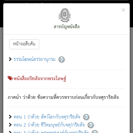
ตอน 1 ว่าด้วย สัตว์โลกกับจตุราริยสัจ
×
ถัดไป
ค้นหา
สารบัญ
สารบัญหนังสือ
[
Font :
15 ]
|
|
หน้าจอสืบค้น
ตรัสรู้แล้ว ทรงรำพึงถึงหมู่สัตว์
|
ธรรมโฆษณ์อรรถานุกรม
สัตว์โลกนี้ เกิดความเดือดร้อนแล้ว มีผัสสะบังหน้า
ย่อม
[1]
กล่าวซึ่งโรค (ความเสียดแทง) นั้นโดยความเป็นตัวเป็นตน
เขาสำคัญสิ่งใด โดยความเป็นประการใด แต่สิ่งนั้นย่อมเป็น
หนังสืออริยสัจจากพระโอษฐ์
(ตามที่เป็นจริง) โดยประการอื่นจากที่เขาสำคัญนั้น
สัตว์โลกติดข้องอยู่ในภพ ถูกภพบังหน้าแล้ว มีภพโดยความ
ภาคนำ ว่าด้วย ข้อความที่ควรทราบก่อนเกี่ยวกับจตุราริยสัจ
เป็นอย่างอื่น (จากที่มันเป็นอยู่จริง) จึงได้เพลิดเพลินยิ่งนักในภพ
นั้น
เขาเพลิดเพลินยิ่งนักในสิ่งใด สิ่งนั้นเป็นภัย (ที่เขาไม่รู้จัก)
:
ตอน 1 ว่าด้วย สัตว์โลกกับจตุราริยสัจ
เขากลัวต่อสิ่งใดสิ่งนั้นเป็นทุกข์
ตอน 2 ว่าด้วย ชีวิตมนุษย์กับจตุราริยสัจ
พรหมจรรย์นี้ อันบุคคลย่อมประพฤติ ก็เพื่อการละขาดซึ่ง