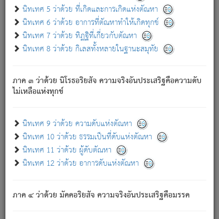
ด้วย.
นิทเทศ 5 ว่าด้วย ที่เกิดและการเกิดแห่งตัณหา
ความดับเพราะความสำรอกไม่เหลือ (แห่งภพทั้งหลาย)
นิทเทศ 6 ว่าด้วย อาการที่ตัณหาทำให้เกิดทุกข์
เพราะความสิ้นไปแห่งตัณหาโดยประการทั้งปวง นั้นคือ
นิทเทศ 7 ว่าด้วย ทิฏฐิที่เกี่ยวกับตัณหา
นิพพาน.
นิทเทศ 8 ว่าด้วย กิเลสทั้งหลายในฐานะสมุทัย
ภพใหม่ย่อมไม่มีแก่ภิกษุนั้น ผู้ดับเย็นสนิทแล้ว เพราะไม่มี
ความยึดมั่น
ภาค ๓ ว่าด้วย นิโรธอริยสัจ ความจริงอันประเสริฐคือความดับ
ภิกษุนั้น เป็นผู้ครอบงำมารได้แล้ว ชนะสงครามแล้ว ก้าวล่วง
ไม่เหลือแห่งทุกข์
ภพทั้งหลายทั้งปวงได้แล้ว เป็นผู้คงที่ (คือไม่เปลี่ยนแปลงอีกต่อ
ไป). ดังนี้แล
- อุ.ขุ.
๒๕/๑๒๑/๘๔
.
นิทเทศ 9 ว่าด้วย ความดับแห่งตัณหา
(ข้อความนี้ เป็นพระพุทธอุทานที่ทรงเปล่งออก ที่โคนต้นโพธิ์
นิทเทศ 10 ว่าด้วย ธรรมเป็นที่ดับแห่งตัณหา
เป็นที่ตรัสรู้ เมื่อตรัสรู้แล้วได้ 7 วัน)
นิทเทศ 11 ว่าด้วย ผู้ดับตัณหา
นิทเทศ 12 ว่าด้วย อาการดับแห่งตัณหา
เชื่อมโยงพระไตรปิฏก :
ภาค ๔ ว่าด้วย มัคคอริยสัจ ความจริงอันประเสริฐคือมรรค