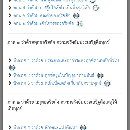
ตอน 3 ว่าด้วย พระพุทธองค์กับจตุราริยสัจ
ภพ.
ตอน 4 ว่าด้วย การรู้อริยสัจไม่เป็นสิ่งสุดวิสัย
สมณะหรือพราหมณ์เหล่าใด กล่าวความหลุดพ้นจากภพว่า
ตอน 5 ว่าด้วย คุณค่าของอริยสัจ
มีได้เพราะภพ เรากล่าวว่า สมณะหรือพราหมณ์ทั้งปวงนั้น
ตอน 6 ว่าด้วย เค้าโครงของอริยสัจ
มิใช่ผู้หลดพ้นจากภพ.
ถึงแม้สมณะหรือพราหมณ์เหล่าใด กล่าวความออกไปได้จาก
ภพ ว่ามีได้เพราะวิภพ
: เรากล่าวว่า สมณะหรือพราหมณ์ทั้ง
[2]
ภาค ๑ ว่าด้วยทุกขอริยสัจ ความจริงอันประเสริฐคือทุกข์
ปวงนั้น ก็ยังสลัดภพออกไปไม่ได้.
ก็ทุกข์นี้มีขึ้น เพราะอาศัยซึ่งอุปธิทั้งปวง.
นิทเทศ 1 ว่าด้วย ประเภทและอาการแห่งทุกข์ตามหลักทั่วไป
เพราะความสิ้นไปแห่งอุปาทานทั้งปวง ความเกิดขึ้นแห่ง
ทุกข์จึงไม่มี.
นิทเทศ 2 ว่าด้วย ทุกข์สรุปในปัญจุปาทานขันธ์
ท่านจงดูโลกนี้เถิด (จะเห็นว่า) สัตว์ทั้งหลายอันอวิชาหนา
นิทเทศ 3 ว่าด้วย หลักเบ็ดเตล็ดเกี่ยวกับความทุกข์
แน่นบังหนาแล้ว; และว่า สัตว์ผู้ยินดีในภพอันเป็นแล้วนั้น ย่อม
ไม่เป็นผู้หลุดพ้นไปจากภพได้. ก็ภพทั้งหลายเหล่าหนึ่งเหล่าใด
อันเป็นไปในที่หรือเวลาทั้งปวง
เพื่อความมีแห่งประโยชน์โดย
[3]
ภาค ๒ ว่าด้วย สมุทยอริยสัจ ความจริงอันประเสริฐคือเหตุให้
ประการทั้งปวง; ภพทั้งหลายทั้งหมดนั้น ไม่เที่ยง เป็นทุกข์ มี
เกิดทุกข์
ความแปรปรวนเป็นธรรมดา.
เมื่อบุคคลเห็นอยู่ซึ่งข้อนั้น ด้วยปัญญาอันชอบตามที่เป็นจริง
อย่างนี้อยู่; เขาย่อมละภวตัณหาได้ และไม่เพลิดเพลินวิภวตัณหา
นิทเทศ 4 ว่าด้วย ลักษณะแห่งตัณหา