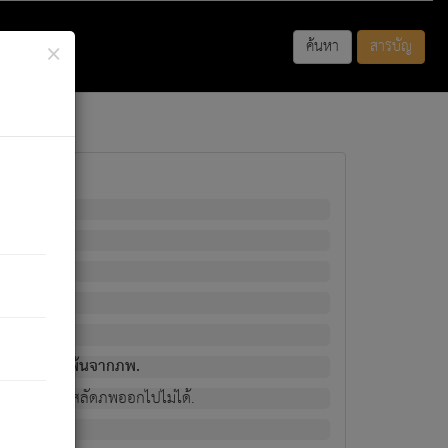
×
ค้นหา
สารบัญ
พนั้น
มิใช่ผู้หลดพ้นจากภพ.
วงนั้น ก็ยังสลัดภพออกไปไม่ได้.