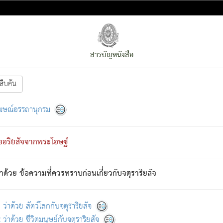
สารบัญหนังสือ
สืบค้น
งหน้า
ย่อมกล่าวซึ่งโรค (ความเสียดแทง) นั้นโดยความเป็นตัวเป็นตน
[1]
ฆษณ์อรรถานุกรม
ั้นย่อมเป็น (ตามที่เป็นจริง) โดยประการอื่นจากที่เขาสำคัญนั้น
พโดยความเป็นอย่างอื่น (จากที่มันเป็นอยู่จริง) จึงได้เพลิดเพลินยิ่งนักในภ
ืออริยสัจจากพระโอษฐ์
่เขาไม่รู้จัก)
: เขากลัวต่อสิ่งใดสิ่งนั้นเป็นทุกข์
การละขาดซึ่งภพ.
าด้วย ข้อความที่ควรทราบก่อนเกี่ยวกับจตุราริยสัจ
้นจากภพว่ามีได้เพราะภพ เรากล่าวว่า สมณะหรือพราหมณ์ทั้งปวงนั้น 
อกไปได้จากภพ ว่ามีได้เพราะวิภพ
: เรากล่าวว่า สมณะหรือพราหมณ์ทั้งป
[2]
ว่าด้วย สัตว์โลกกับจตุราริยสัจ
ว่าด้วย ชีวิตมนุษย์กับจตุราริยสัจ