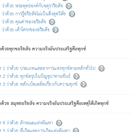
ดขึ้นแห่งทุกข์จึงไม่มี.
ว่าด้วย พระพุทธองค์กับจตุราริยสัจ
อันอวิชาหนาแน่นบังหนาแล้ว; และว่า สัตว์ผู้ยินดีในภพอันเป็นแล้วนั้น ย่อมไ
ว่าด้วย การรู้อริยสัจไม่เป็นสิ่งสุดวิสัย
ห่งประโยชน์โดยประการทั้งปวง; ภพทั้งหลายทั้งหมดนั้น ไม่เที่ยง เป็นทุ
ว่าด้วย คุณค่าของอริยสัจ
อบตามที่เป็นจริงอย่างนี้อยู่; เขาย่อมละภวตัณหาได้ และไม่เพลิดเพลินวิภวตั
ว่าด้วย เค้าโครงของอริยสัจ
ั้งหลาย) เพราะความสิ้นไปแห่งตัณหาโดยประการทั้งปวง นั้นคือนิพพา
ว เพราะไม่มีความยึดมั่น
าด้วยทุกขอริยสัจ ความจริงอันประเสริฐคือทุกข์
ล้ว ก้าวล่วงภพทั้งหลายทั้งปวงได้แล้ว เป็นผู้คงที่ (คือไม่เปลี่ยนแปลงอีกต่
ศ 1 ว่าด้วย ประเภทและอาการแห่งทุกข์ตามหลักทั่วไป
คนต้นโพธิ์เป็นที่ตรัสรู้ เมื่อตรัสรู้แล้วได้ 7 วัน)
 2 ว่าด้วย ทุกข์สรุปในปัญจุปาทานขันธ์
 3 ว่าด้วย หลักเบ็ดเตล็ดเกี่ยวกับความทุกข์
ด้วย สมุทยอริยสัจ ความจริงอันประเสริฐคือเหตุให้เกิดทุกข์
กที่สุด ผู้ศึกษาก็พึงตรวจสอบกับตัวเล่มหนังสือต้นฉบับ ที่มีการพิมพ์ครั้งล่าสุด ก่อ
ศ 4 ว่าด้วย ลักษณะแห่งตัณหา
 5 ว่าด้วย ที่เกิดและการเกิดแห่งตัณหา