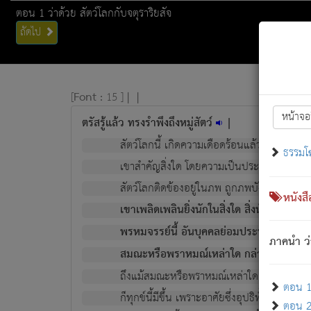
ตอน 1 ว่าด้วย สัตว์โลกกับจตุราริยสัจ
ถัดไป
[
Font :
15 ]
|
|
หน้าจอ
ตรัสรู้แล้ว ทรงรำพึงถึงหมู่สัตว์
|
สัตว์โลกนี้ เกิดความเดือดร้อนแล้ว มีผัสสะบั
ธรรมโ
เขาสำคัญสิ่งใด โดยความเป็นประการใด แต่สิ่งน
สัตว์โลกติดข้องอยู่ในภพ ถูกภพบังหน้าแล้ว มีภ
หนังส
เขาเพลิดเพลินยิ่งนักในสิ่งใด สิ่งนั้นเป็นภัย (ที
พรหมจรรย์นี้ อันบุคคลย่อมประพฤติ ก็เพื่อ
ภาคนำ ว่
สมณะหรือพราหมณ์เหล่าใด กล่าวความหลุดพ
ถึงแม้สมณะหรือพราหมณ์เหล่าใด กล่าวความอ
ตอน 1 
ก็ทุกข์นี้มีขึ้น เพราะอาศัยซึ่งอุปธิทั้งปวง.
ตอน 2 