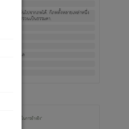
ม่เป็นผู้หลุดพ้นไปจากภพได้. ก็ภพทั้งหลายเหล่าหนึ่ง
กข์ มีความแปรปรวนเป็นธรรมดา.
ณหาด้วย.
น.
อไป). ดังนี้แล
นนำข้อมูลไปใช้ในการอ้างอิง"