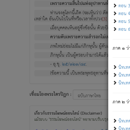
เพราะความสิ้นไปแห่งอุปาทานทั้งปวง ความเกิ
ตอน 3 
ท่านจงดูโลกนี้เถิด (จะเห็นว่า) สัตว์ทั้งหลาย
ตอน 4 
เหล่าใด อันเป็นไปในที่หรือเวลาทั้งปวง
เพื่อความมีแ
[3]
ตอน 5 
เมื่อบุคคลเห็นอยู่ซึ่งข้อนั้น ด้วยปัญญาอันช
ตอน 6 
ความดับเพราะความสำรอกไม่เหลือ (แห่งภพท
ภพใหม่ย่อมไม่มีแก่ภิกษุนั้น ผู้ดับเย็นสนิทแล้
ภาค ๑ ว่
ภิกษุนั้น เป็นผู้ครอบงำมารได้แล้ว ชนะสงครามแ
- อุ.ขุ.
๒๕/๑๒๑/๘๔
.
นิทเท
(ข้อความนี้ เป็นพระพุทธอุทานที่ทรงเปล่งออก ที่โ
นิทเทศ
นิทเทศ
เชื่อมโยงพระไตรปิฏก :
ภาค ๒ ว่า
เกี่ยวกับธรรมโฆษณ์ออนไลน์ (Disclaimer)
แม้ระบบ "ธรรมโฆษณ์ออนไลน์" พยายามปรับปรุงข้อมูลให้ถูกต้องมา
นิทเท
นิทเทศ