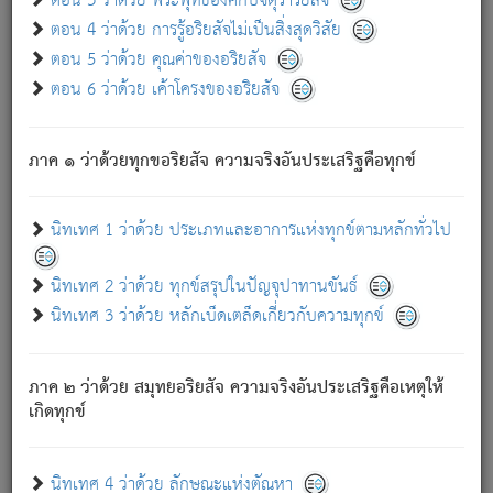
ตอน 3 ว่าด้วย พระพุทธองค์กับจตุราริยสัจ
ภพ.
ตอน 4 ว่าด้วย การรู้อริยสัจไม่เป็นสิ่งสุดวิสัย
สมณะหรือพราหมณ์เหล่าใด กล่าวความหลุดพ้นจากภพว่า
ตอน 5 ว่าด้วย คุณค่าของอริยสัจ
มีได้เพราะภพ เรากล่าวว่า สมณะหรือพราหมณ์ทั้งปวงนั้น
ตอน 6 ว่าด้วย เค้าโครงของอริยสัจ
มิใช่ผู้หลดพ้นจากภพ.
ถึงแม้สมณะหรือพราหมณ์เหล่าใด กล่าวความออกไปได้จาก
ภพ ว่ามีได้เพราะวิภพ
: เรากล่าวว่า สมณะหรือพราหมณ์ทั้ง
[2]
ภาค ๑ ว่าด้วยทุกขอริยสัจ ความจริงอันประเสริฐคือทุกข์
ปวงนั้น ก็ยังสลัดภพออกไปไม่ได้.
ก็ทุกข์นี้มีขึ้น เพราะอาศัยซึ่งอุปธิทั้งปวง.
นิทเทศ 1 ว่าด้วย ประเภทและอาการแห่งทุกข์ตามหลักทั่วไป
เพราะความสิ้นไปแห่งอุปาทานทั้งปวง ความเกิดขึ้นแห่ง
ทุกข์จึงไม่มี.
นิทเทศ 2 ว่าด้วย ทุกข์สรุปในปัญจุปาทานขันธ์
ท่านจงดูโลกนี้เถิด (จะเห็นว่า) สัตว์ทั้งหลายอันอวิชาหนา
นิทเทศ 3 ว่าด้วย หลักเบ็ดเตล็ดเกี่ยวกับความทุกข์
แน่นบังหนาแล้ว; และว่า สัตว์ผู้ยินดีในภพอันเป็นแล้วนั้น ย่อม
ไม่เป็นผู้หลุดพ้นไปจากภพได้. ก็ภพทั้งหลายเหล่าหนึ่งเหล่าใด
อันเป็นไปในที่หรือเวลาทั้งปวง
เพื่อความมีแห่งประโยชน์โดย
[3]
ภาค ๒ ว่าด้วย สมุทยอริยสัจ ความจริงอันประเสริฐคือเหตุให้
ประการทั้งปวง; ภพทั้งหลายทั้งหมดนั้น ไม่เที่ยง เป็นทุกข์ มี
เกิดทุกข์
ความแปรปรวนเป็นธรรมดา.
เมื่อบุคคลเห็นอยู่ซึ่งข้อนั้น ด้วยปัญญาอันชอบตามที่เป็นจริง
อย่างนี้อยู่; เขาย่อมละภวตัณหาได้ และไม่เพลิดเพลินวิภวตัณหา
นิทเทศ 4 ว่าด้วย ลักษณะแห่งตัณหา