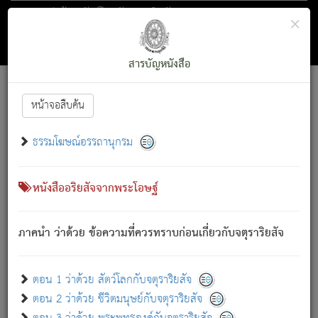
ตอน 1 ว่าด้วย สัตว์โลกกับจตุราริยสัจ
×
ถัดไป
ค้นหา
สารบัญ
สารบัญหนังสือ
[
Font :
15 ]
|
|
หน้าจอสืบค้น
ตรัสรู้แล้ว ทรงรำพึงถึงหมู่สัตว์
|
ธรรมโฆษณ์อรรถานุกรม
สัตว์โลกนี้ เกิดความเดือดร้อนแล้ว มีผัสสะบังหน้า
ย่อม
[1]
กล่าวซึ่งโรค (ความเสียดแทง) นั้นโดยความเป็นตัวเป็นตน
เขาสำคัญสิ่งใด โดยความเป็นประการใด แต่สิ่งนั้นย่อมเป็น
หนังสืออริยสัจจากพระโอษฐ์
(ตามที่เป็นจริง) โดยประการอื่นจากที่เขาสำคัญนั้น
สัตว์โลกติดข้องอยู่ในภพ ถูกภพบังหน้าแล้ว มีภพโดยความ
ภาคนำ ว่าด้วย ข้อความที่ควรทราบก่อนเกี่ยวกับจตุราริยสัจ
เป็นอย่างอื่น (จากที่มันเป็นอยู่จริง) จึงได้เพลิดเพลินยิ่งนักในภพ
นั้น
เขาเพลิดเพลินยิ่งนักในสิ่งใด สิ่งนั้นเป็นภัย (ที่เขาไม่รู้จัก)
:
ตอน 1 ว่าด้วย สัตว์โลกกับจตุราริยสัจ
เขากลัวต่อสิ่งใดสิ่งนั้นเป็นทุกข์
ตอน 2 ว่าด้วย ชีวิตมนุษย์กับจตุราริยสัจ
พรหมจรรย์นี้ อันบุคคลย่อมประพฤติ ก็เพื่อการละขาดซึ่ง