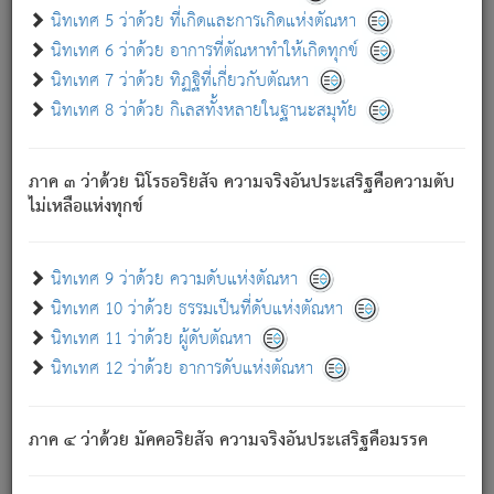
ด้วย.
นิทเทศ 5 ว่าด้วย ที่เกิดและการเกิดแห่งตัณหา
ความดับเพราะความสำรอกไม่เหลือ (แห่งภพทั้งหลาย)
นิทเทศ 6 ว่าด้วย อาการที่ตัณหาทำให้เกิดทุกข์
เพราะความสิ้นไปแห่งตัณหาโดยประการทั้งปวง นั้นคือ
นิทเทศ 7 ว่าด้วย ทิฏฐิที่เกี่ยวกับตัณหา
นิพพาน.
นิทเทศ 8 ว่าด้วย กิเลสทั้งหลายในฐานะสมุทัย
ภพใหม่ย่อมไม่มีแก่ภิกษุนั้น ผู้ดับเย็นสนิทแล้ว เพราะไม่มี
ความยึดมั่น
ภาค ๓ ว่าด้วย นิโรธอริยสัจ ความจริงอันประเสริฐคือความดับ
ภิกษุนั้น เป็นผู้ครอบงำมารได้แล้ว ชนะสงครามแล้ว ก้าวล่วง
ไม่เหลือแห่งทุกข์
ภพทั้งหลายทั้งปวงได้แล้ว เป็นผู้คงที่ (คือไม่เปลี่ยนแปลงอีกต่อ
ไป). ดังนี้แล
- อุ.ขุ.
๒๕/๑๒๑/๘๔
.
นิทเทศ 9 ว่าด้วย ความดับแห่งตัณหา
(ข้อความนี้ เป็นพระพุทธอุทานที่ทรงเปล่งออก ที่โคนต้นโพธิ์
นิทเทศ 10 ว่าด้วย ธรรมเป็นที่ดับแห่งตัณหา
เป็นที่ตรัสรู้ เมื่อตรัสรู้แล้วได้ 7 วัน)
นิทเทศ 11 ว่าด้วย ผู้ดับตัณหา
นิทเทศ 12 ว่าด้วย อาการดับแห่งตัณหา
เชื่อมโยงพระไตรปิฏก :
ภาค ๔ ว่าด้วย มัคคอริยสัจ ความจริงอันประเสริฐคือมรรค