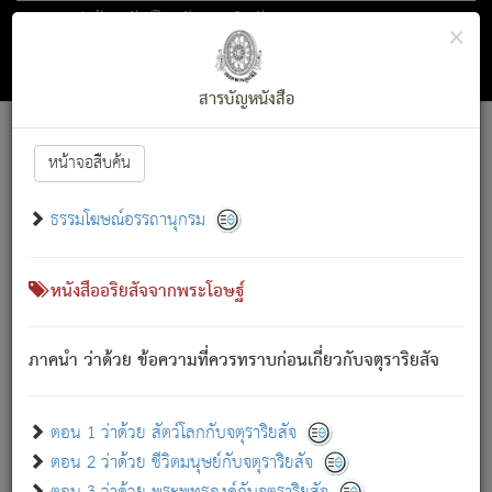
ตอน 1 ว่าด้วย สัตว์โลกกับจตุราริยสัจ
×
ถัดไป
ค้นหา
สารบัญ
สารบัญหนังสือ
[
Font :
15 ]
|
|
หน้าจอสืบค้น
ตรัสรู้แล้ว ทรงรำพึงถึงหมู่สัตว์
|
ธรรมโฆษณ์อรรถานุกรม
สัตว์โลกนี้ เกิดความเดือดร้อนแล้ว มีผัสสะบังหน้า
ย่อม
[1]
กล่าวซึ่งโรค (ความเสียดแทง) นั้นโดยความเป็นตัวเป็นตน
เขาสำคัญสิ่งใด โดยความเป็นประการใด แต่สิ่งนั้นย่อมเป็น
หนังสืออริยสัจจากพระโอษฐ์
(ตามที่เป็นจริง) โดยประการอื่นจากที่เขาสำคัญนั้น
สัตว์โลกติดข้องอยู่ในภพ ถูกภพบังหน้าแล้ว มีภพโดยความ
ภาคนำ ว่าด้วย ข้อความที่ควรทราบก่อนเกี่ยวกับจตุราริยสัจ
เป็นอย่างอื่น (จากที่มันเป็นอยู่จริง) จึงได้เพลิดเพลินยิ่งนักในภพ
นั้น
เขาเพลิดเพลินยิ่งนักในสิ่งใด สิ่งนั้นเป็นภัย (ที่เขาไม่รู้จัก)
:
ตอน 1 ว่าด้วย สัตว์โลกกับจตุราริยสัจ
เขากลัวต่อสิ่งใดสิ่งนั้นเป็นทุกข์
ตอน 2 ว่าด้วย ชีวิตมนุษย์กับจตุราริยสัจ
พรหมจรรย์นี้ อันบุคคลย่อมประพฤติ ก็เพื่อการละขาดซึ่ง