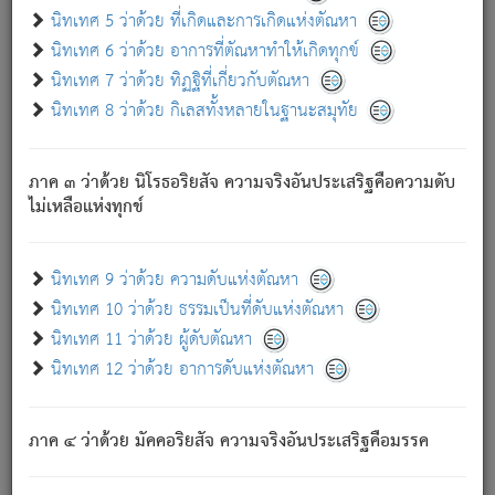
ด้วย.
นิทเทศ 5 ว่าด้วย ที่เกิดและการเกิดแห่งตัณหา
ความดับเพราะความสำรอกไม่เหลือ (แห่งภพทั้งหลาย)
นิทเทศ 6 ว่าด้วย อาการที่ตัณหาทำให้เกิดทุกข์
เพราะความสิ้นไปแห่งตัณหาโดยประการทั้งปวง นั้นคือ
นิทเทศ 7 ว่าด้วย ทิฏฐิที่เกี่ยวกับตัณหา
นิพพาน.
นิทเทศ 8 ว่าด้วย กิเลสทั้งหลายในฐานะสมุทัย
ภพใหม่ย่อมไม่มีแก่ภิกษุนั้น ผู้ดับเย็นสนิทแล้ว เพราะไม่มี
ความยึดมั่น
ภาค ๓ ว่าด้วย นิโรธอริยสัจ ความจริงอันประเสริฐคือความดับ
ภิกษุนั้น เป็นผู้ครอบงำมารได้แล้ว ชนะสงครามแล้ว ก้าวล่วง
ไม่เหลือแห่งทุกข์
ภพทั้งหลายทั้งปวงได้แล้ว เป็นผู้คงที่ (คือไม่เปลี่ยนแปลงอีกต่อ
ไป). ดังนี้แล
- อุ.ขุ.
๒๕/๑๒๑/๘๔
.
นิทเทศ 9 ว่าด้วย ความดับแห่งตัณหา
(ข้อความนี้ เป็นพระพุทธอุทานที่ทรงเปล่งออก ที่โคนต้นโพธิ์
นิทเทศ 10 ว่าด้วย ธรรมเป็นที่ดับแห่งตัณหา
เป็นที่ตรัสรู้ เมื่อตรัสรู้แล้วได้ 7 วัน)
นิทเทศ 11 ว่าด้วย ผู้ดับตัณหา
นิทเทศ 12 ว่าด้วย อาการดับแห่งตัณหา
เชื่อมโยงพระไตรปิฏก :
ภาค ๔ ว่าด้วย มัคคอริยสัจ ความจริงอันประเสริฐคือมรรค