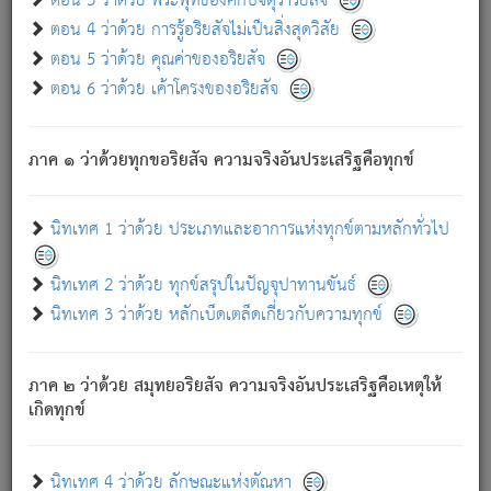
ตอน 3 ว่าด้วย พระพุทธองค์กับจตุราริยสัจ
ภพ.
ตอน 4 ว่าด้วย การรู้อริยสัจไม่เป็นสิ่งสุดวิสัย
สมณะหรือพราหมณ์เหล่าใด กล่าวความหลุดพ้นจากภพว่า
ตอน 5 ว่าด้วย คุณค่าของอริยสัจ
มีได้เพราะภพ เรากล่าวว่า สมณะหรือพราหมณ์ทั้งปวงนั้น
ตอน 6 ว่าด้วย เค้าโครงของอริยสัจ
มิใช่ผู้หลดพ้นจากภพ.
ถึงแม้สมณะหรือพราหมณ์เหล่าใด กล่าวความออกไปได้จาก
ภพ ว่ามีได้เพราะวิภพ
: เรากล่าวว่า สมณะหรือพราหมณ์ทั้ง
[2]
ภาค ๑ ว่าด้วยทุกขอริยสัจ ความจริงอันประเสริฐคือทุกข์
ปวงนั้น ก็ยังสลัดภพออกไปไม่ได้.
ก็ทุกข์นี้มีขึ้น เพราะอาศัยซึ่งอุปธิทั้งปวง.
นิทเทศ 1 ว่าด้วย ประเภทและอาการแห่งทุกข์ตามหลักทั่วไป
เพราะความสิ้นไปแห่งอุปาทานทั้งปวง ความเกิดขึ้นแห่ง
ทุกข์จึงไม่มี.
นิทเทศ 2 ว่าด้วย ทุกข์สรุปในปัญจุปาทานขันธ์
ท่านจงดูโลกนี้เถิด (จะเห็นว่า) สัตว์ทั้งหลายอันอวิชาหนา
นิทเทศ 3 ว่าด้วย หลักเบ็ดเตล็ดเกี่ยวกับความทุกข์
แน่นบังหนาแล้ว; และว่า สัตว์ผู้ยินดีในภพอันเป็นแล้วนั้น ย่อม
ไม่เป็นผู้หลุดพ้นไปจากภพได้. ก็ภพทั้งหลายเหล่าหนึ่งเหล่าใด
อันเป็นไปในที่หรือเวลาทั้งปวง
เพื่อความมีแห่งประโยชน์โดย
[3]
ภาค ๒ ว่าด้วย สมุทยอริยสัจ ความจริงอันประเสริฐคือเหตุให้
ประการทั้งปวง; ภพทั้งหลายทั้งหมดนั้น ไม่เที่ยง เป็นทุกข์ มี
เกิดทุกข์
ความแปรปรวนเป็นธรรมดา.
เมื่อบุคคลเห็นอยู่ซึ่งข้อนั้น ด้วยปัญญาอันชอบตามที่เป็นจริง
อย่างนี้อยู่; เขาย่อมละภวตัณหาได้ และไม่เพลิดเพลินวิภวตัณหา
นิทเทศ 4 ว่าด้วย ลักษณะแห่งตัณหา