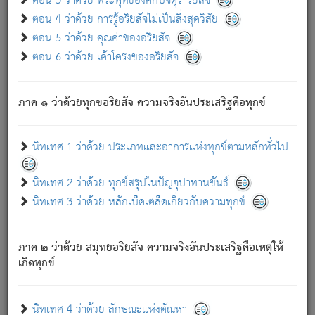
ตอน 3 ว่าด้วย พระพุทธองค์กับจตุราริยสัจ
ภพ.
ตอน 4 ว่าด้วย การรู้อริยสัจไม่เป็นสิ่งสุดวิสัย
สมณะหรือพราหมณ์เหล่าใด กล่าวความหลุดพ้นจากภพว่า
ตอน 5 ว่าด้วย คุณค่าของอริยสัจ
มีได้เพราะภพ เรากล่าวว่า สมณะหรือพราหมณ์ทั้งปวงนั้น
ตอน 6 ว่าด้วย เค้าโครงของอริยสัจ
มิใช่ผู้หลดพ้นจากภพ.
ถึงแม้สมณะหรือพราหมณ์เหล่าใด กล่าวความออกไปได้จาก
ภพ ว่ามีได้เพราะวิภพ
: เรากล่าวว่า สมณะหรือพราหมณ์ทั้ง
[2]
ภาค ๑ ว่าด้วยทุกขอริยสัจ ความจริงอันประเสริฐคือทุกข์
ปวงนั้น ก็ยังสลัดภพออกไปไม่ได้.
ก็ทุกข์นี้มีขึ้น เพราะอาศัยซึ่งอุปธิทั้งปวง.
นิทเทศ 1 ว่าด้วย ประเภทและอาการแห่งทุกข์ตามหลักทั่วไป
เพราะความสิ้นไปแห่งอุปาทานทั้งปวง ความเกิดขึ้นแห่ง
ทุกข์จึงไม่มี.
นิทเทศ 2 ว่าด้วย ทุกข์สรุปในปัญจุปาทานขันธ์
ท่านจงดูโลกนี้เถิด (จะเห็นว่า) สัตว์ทั้งหลายอันอวิชาหนา
นิทเทศ 3 ว่าด้วย หลักเบ็ดเตล็ดเกี่ยวกับความทุกข์
แน่นบังหนาแล้ว; และว่า สัตว์ผู้ยินดีในภพอันเป็นแล้วนั้น ย่อม
ไม่เป็นผู้หลุดพ้นไปจากภพได้. ก็ภพทั้งหลายเหล่าหนึ่งเหล่าใด
อันเป็นไปในที่หรือเวลาทั้งปวง
เพื่อความมีแห่งประโยชน์โดย
[3]
ภาค ๒ ว่าด้วย สมุทยอริยสัจ ความจริงอันประเสริฐคือเหตุให้
ประการทั้งปวง; ภพทั้งหลายทั้งหมดนั้น ไม่เที่ยง เป็นทุกข์ มี
เกิดทุกข์
ความแปรปรวนเป็นธรรมดา.
เมื่อบุคคลเห็นอยู่ซึ่งข้อนั้น ด้วยปัญญาอันชอบตามที่เป็นจริง
อย่างนี้อยู่; เขาย่อมละภวตัณหาได้ และไม่เพลิดเพลินวิภวตัณหา
นิทเทศ 4 ว่าด้วย ลักษณะแห่งตัณหา