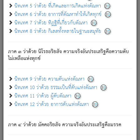
ด้วย.
นิทเทศ 5 ว่าด้วย ที่เกิดและการเกิดแห่งตัณหา
ความดับเพราะความสำรอกไม่เหลือ (แห่งภพทั้งหลาย)
นิทเทศ 6 ว่าด้วย อาการที่ตัณหาทำให้เกิดทุกข์
เพราะความสิ้นไปแห่งตัณหาโดยประการทั้งปวง นั้นคือ
นิทเทศ 7 ว่าด้วย ทิฏฐิที่เกี่ยวกับตัณหา
นิพพาน.
นิทเทศ 8 ว่าด้วย กิเลสทั้งหลายในฐานะสมุทัย
ภพใหม่ย่อมไม่มีแก่ภิกษุนั้น ผู้ดับเย็นสนิทแล้ว เพราะไม่มี
ความยึดมั่น
ภาค ๓ ว่าด้วย นิโรธอริยสัจ ความจริงอันประเสริฐคือความดับ
ภิกษุนั้น เป็นผู้ครอบงำมารได้แล้ว ชนะสงครามแล้ว ก้าวล่วง
ไม่เหลือแห่งทุกข์
ภพทั้งหลายทั้งปวงได้แล้ว เป็นผู้คงที่ (คือไม่เปลี่ยนแปลงอีกต่อ
ไป). ดังนี้แล
- อุ.ขุ.
๒๕/๑๒๑/๘๔
.
นิทเทศ 9 ว่าด้วย ความดับแห่งตัณหา
(ข้อความนี้ เป็นพระพุทธอุทานที่ทรงเปล่งออก ที่โคนต้นโพธิ์
นิทเทศ 10 ว่าด้วย ธรรมเป็นที่ดับแห่งตัณหา
เป็นที่ตรัสรู้ เมื่อตรัสรู้แล้วได้ 7 วัน)
นิทเทศ 11 ว่าด้วย ผู้ดับตัณหา
นิทเทศ 12 ว่าด้วย อาการดับแห่งตัณหา
เชื่อมโยงพระไตรปิฏก :
ภาค ๔ ว่าด้วย มัคคอริยสัจ ความจริงอันประเสริฐคือมรรค