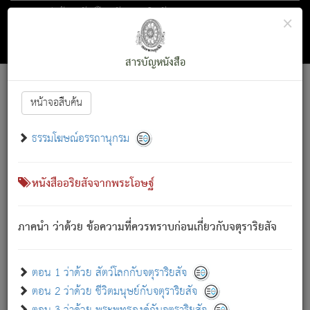
ตอน 1 ว่าด้วย สัตว์โลกกับจตุราริยสัจ
×
ถัดไป
ค้นหา
สารบัญ
สารบัญหนังสือ
[
Font :
15 ]
|
|
หน้าจอสืบค้น
ตรัสรู้แล้ว ทรงรำพึงถึงหมู่สัตว์
|
ธรรมโฆษณ์อรรถานุกรม
สัตว์โลกนี้ เกิดความเดือดร้อนแล้ว มีผัสสะบังหน้า
ย่อม
[1]
กล่าวซึ่งโรค (ความเสียดแทง) นั้นโดยความเป็นตัวเป็นตน
เขาสำคัญสิ่งใด โดยความเป็นประการใด แต่สิ่งนั้นย่อมเป็น
หนังสืออริยสัจจากพระโอษฐ์
(ตามที่เป็นจริง) โดยประการอื่นจากที่เขาสำคัญนั้น
สัตว์โลกติดข้องอยู่ในภพ ถูกภพบังหน้าแล้ว มีภพโดยความ
ภาคนำ ว่าด้วย ข้อความที่ควรทราบก่อนเกี่ยวกับจตุราริยสัจ
เป็นอย่างอื่น (จากที่มันเป็นอยู่จริง) จึงได้เพลิดเพลินยิ่งนักในภพ
นั้น
เขาเพลิดเพลินยิ่งนักในสิ่งใด สิ่งนั้นเป็นภัย (ที่เขาไม่รู้จัก)
:
ตอน 1 ว่าด้วย สัตว์โลกกับจตุราริยสัจ
เขากลัวต่อสิ่งใดสิ่งนั้นเป็นทุกข์
ตอน 2 ว่าด้วย ชีวิตมนุษย์กับจตุราริยสัจ
พรหมจรรย์นี้ อันบุคคลย่อมประพฤติ ก็เพื่อการละขาดซึ่ง