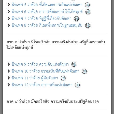
ด้วย.
นิทเทศ 5 ว่าด้วย ที่เกิดและการเกิดแห่งตัณหา
ความดับเพราะความสำรอกไม่เหลือ (แห่งภพทั้งหลาย)
นิทเทศ 6 ว่าด้วย อาการที่ตัณหาทำให้เกิดทุกข์
เพราะความสิ้นไปแห่งตัณหาโดยประการทั้งปวง นั้นคือ
นิทเทศ 7 ว่าด้วย ทิฏฐิที่เกี่ยวกับตัณหา
นิพพาน.
นิทเทศ 8 ว่าด้วย กิเลสทั้งหลายในฐานะสมุทัย
ภพใหม่ย่อมไม่มีแก่ภิกษุนั้น ผู้ดับเย็นสนิทแล้ว เพราะไม่มี
ความยึดมั่น
ภาค ๓ ว่าด้วย นิโรธอริยสัจ ความจริงอันประเสริฐคือความดับ
ภิกษุนั้น เป็นผู้ครอบงำมารได้แล้ว ชนะสงครามแล้ว ก้าวล่วง
ไม่เหลือแห่งทุกข์
ภพทั้งหลายทั้งปวงได้แล้ว เป็นผู้คงที่ (คือไม่เปลี่ยนแปลงอีกต่อ
ไป). ดังนี้แล
- อุ.ขุ.
๒๕/๑๒๑/๘๔
.
นิทเทศ 9 ว่าด้วย ความดับแห่งตัณหา
(ข้อความนี้ เป็นพระพุทธอุทานที่ทรงเปล่งออก ที่โคนต้นโพธิ์
นิทเทศ 10 ว่าด้วย ธรรมเป็นที่ดับแห่งตัณหา
เป็นที่ตรัสรู้ เมื่อตรัสรู้แล้วได้ 7 วัน)
นิทเทศ 11 ว่าด้วย ผู้ดับตัณหา
นิทเทศ 12 ว่าด้วย อาการดับแห่งตัณหา
เชื่อมโยงพระไตรปิฏก :
ภาค ๔ ว่าด้วย มัคคอริยสัจ ความจริงอันประเสริฐคือมรรค