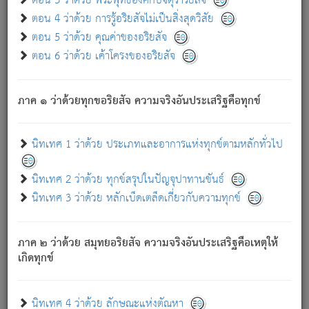
ตอน 3 ว่าด้วย พระพุทธองค์กับจตุราริยสัจ
ภพ.
ตอน 4 ว่าด้วย การรู้อริยสัจไม่เป็นสิ่งสุดวิสัย
สมณะหรือพราหมณ์เหล่าใด กล่าวความหลุดพ้นจากภพว่า
ตอน 5 ว่าด้วย คุณค่าของอริยสัจ
มีได้เพราะภพ เรากล่าวว่า สมณะหรือพราหมณ์ทั้งปวงนั้น
ตอน 6 ว่าด้วย เค้าโครงของอริยสัจ
มิใช่ผู้หลดพ้นจากภพ.
ถึงแม้สมณะหรือพราหมณ์เหล่าใด กล่าวความออกไปได้จาก
ภพ ว่ามีได้เพราะวิภพ
: เรากล่าวว่า สมณะหรือพราหมณ์ทั้ง
[2]
ภาค ๑ ว่าด้วยทุกขอริยสัจ ความจริงอันประเสริฐคือทุกข์
ปวงนั้น ก็ยังสลัดภพออกไปไม่ได้.
ก็ทุกข์นี้มีขึ้น เพราะอาศัยซึ่งอุปธิทั้งปวง.
นิทเทศ 1 ว่าด้วย ประเภทและอาการแห่งทุกข์ตามหลักทั่วไป
เพราะความสิ้นไปแห่งอุปาทานทั้งปวง ความเกิดขึ้นแห่ง
ทุกข์จึงไม่มี.
นิทเทศ 2 ว่าด้วย ทุกข์สรุปในปัญจุปาทานขันธ์
ท่านจงดูโลกนี้เถิด (จะเห็นว่า) สัตว์ทั้งหลายอันอวิชาหนา
นิทเทศ 3 ว่าด้วย หลักเบ็ดเตล็ดเกี่ยวกับความทุกข์
แน่นบังหนาแล้ว; และว่า สัตว์ผู้ยินดีในภพอันเป็นแล้วนั้น ย่อม
ไม่เป็นผู้หลุดพ้นไปจากภพได้. ก็ภพทั้งหลายเหล่าหนึ่งเหล่าใด
อันเป็นไปในที่หรือเวลาทั้งปวง
เพื่อความมีแห่งประโยชน์โดย
[3]
ภาค ๒ ว่าด้วย สมุทยอริยสัจ ความจริงอันประเสริฐคือเหตุให้
ประการทั้งปวง; ภพทั้งหลายทั้งหมดนั้น ไม่เที่ยง เป็นทุกข์ มี
เกิดทุกข์
ความแปรปรวนเป็นธรรมดา.
เมื่อบุคคลเห็นอยู่ซึ่งข้อนั้น ด้วยปัญญาอันชอบตามที่เป็นจริง
อย่างนี้อยู่; เขาย่อมละภวตัณหาได้ และไม่เพลิดเพลินวิภวตัณหา
นิทเทศ 4 ว่าด้วย ลักษณะแห่งตัณหา