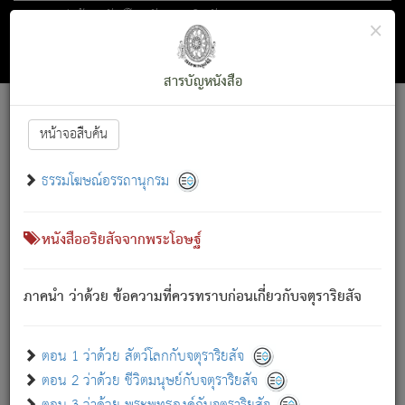
ตอน 1 ว่าด้วย สัตว์โลกกับจตุราริยสัจ
×
ถัดไป
ค้นหา
สารบัญ
สารบัญหนังสือ
[
Font :
15 ]
|
|
หน้าจอสืบค้น
ตรัสรู้แล้ว ทรงรำพึงถึงหมู่สัตว์
|
ธรรมโฆษณ์อรรถานุกรม
สัตว์โลกนี้ เกิดความเดือดร้อนแล้ว มีผัสสะบังหน้า
ย่อม
[1]
กล่าวซึ่งโรค (ความเสียดแทง) นั้นโดยความเป็นตัวเป็นตน
เขาสำคัญสิ่งใด โดยความเป็นประการใด แต่สิ่งนั้นย่อมเป็น
หนังสืออริยสัจจากพระโอษฐ์
(ตามที่เป็นจริง) โดยประการอื่นจากที่เขาสำคัญนั้น
สัตว์โลกติดข้องอยู่ในภพ ถูกภพบังหน้าแล้ว มีภพโดยความ
ภาคนำ ว่าด้วย ข้อความที่ควรทราบก่อนเกี่ยวกับจตุราริยสัจ
เป็นอย่างอื่น (จากที่มันเป็นอยู่จริง) จึงได้เพลิดเพลินยิ่งนักในภพ
นั้น
เขาเพลิดเพลินยิ่งนักในสิ่งใด สิ่งนั้นเป็นภัย (ที่เขาไม่รู้จัก)
:
ตอน 1 ว่าด้วย สัตว์โลกกับจตุราริยสัจ
เขากลัวต่อสิ่งใดสิ่งนั้นเป็นทุกข์
ตอน 2 ว่าด้วย ชีวิตมนุษย์กับจตุราริยสัจ
พรหมจรรย์นี้ อันบุคคลย่อมประพฤติ ก็เพื่อการละขาดซึ่ง