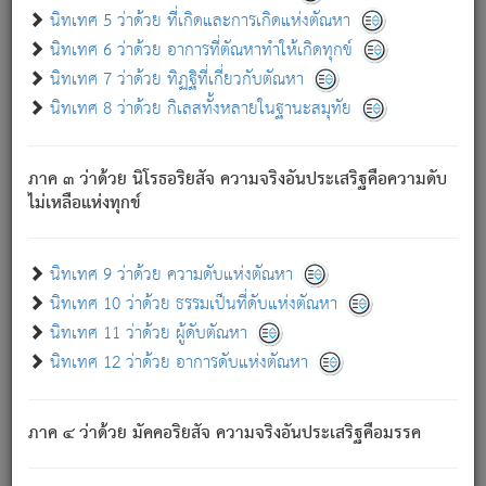
ด้วย.
นิทเทศ 5 ว่าด้วย ที่เกิดและการเกิดแห่งตัณหา
ความดับเพราะความสำรอกไม่เหลือ (แห่งภพทั้งหลาย)
นิทเทศ 6 ว่าด้วย อาการที่ตัณหาทำให้เกิดทุกข์
เพราะความสิ้นไปแห่งตัณหาโดยประการทั้งปวง นั้นคือ
นิทเทศ 7 ว่าด้วย ทิฏฐิที่เกี่ยวกับตัณหา
นิพพาน.
นิทเทศ 8 ว่าด้วย กิเลสทั้งหลายในฐานะสมุทัย
ภพใหม่ย่อมไม่มีแก่ภิกษุนั้น ผู้ดับเย็นสนิทแล้ว เพราะไม่มี
ความยึดมั่น
ภาค ๓ ว่าด้วย นิโรธอริยสัจ ความจริงอันประเสริฐคือความดับ
ภิกษุนั้น เป็นผู้ครอบงำมารได้แล้ว ชนะสงครามแล้ว ก้าวล่วง
ไม่เหลือแห่งทุกข์
ภพทั้งหลายทั้งปวงได้แล้ว เป็นผู้คงที่ (คือไม่เปลี่ยนแปลงอีกต่อ
ไป). ดังนี้แล
- อุ.ขุ.
๒๕/๑๒๑/๘๔
.
นิทเทศ 9 ว่าด้วย ความดับแห่งตัณหา
(ข้อความนี้ เป็นพระพุทธอุทานที่ทรงเปล่งออก ที่โคนต้นโพธิ์
นิทเทศ 10 ว่าด้วย ธรรมเป็นที่ดับแห่งตัณหา
เป็นที่ตรัสรู้ เมื่อตรัสรู้แล้วได้ 7 วัน)
นิทเทศ 11 ว่าด้วย ผู้ดับตัณหา
นิทเทศ 12 ว่าด้วย อาการดับแห่งตัณหา
เชื่อมโยงพระไตรปิฏก :
ภาค ๔ ว่าด้วย มัคคอริยสัจ ความจริงอันประเสริฐคือมรรค