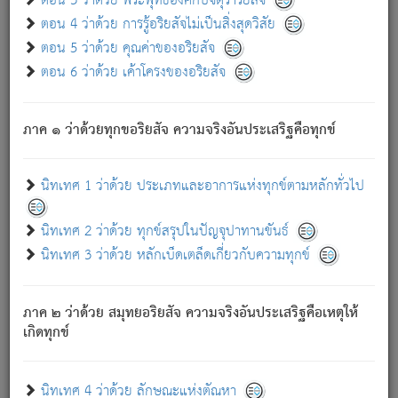
ตอน 3 ว่าด้วย พระพุทธองค์กับจตุราริยสัจ
ภพ.
ตอน 4 ว่าด้วย การรู้อริยสัจไม่เป็นสิ่งสุดวิสัย
สมณะหรือพราหมณ์เหล่าใด กล่าวความหลุดพ้นจากภพว่า
ตอน 5 ว่าด้วย คุณค่าของอริยสัจ
มีได้เพราะภพ เรากล่าวว่า สมณะหรือพราหมณ์ทั้งปวงนั้น
ตอน 6 ว่าด้วย เค้าโครงของอริยสัจ
มิใช่ผู้หลดพ้นจากภพ.
ถึงแม้สมณะหรือพราหมณ์เหล่าใด กล่าวความออกไปได้จาก
ภพ ว่ามีได้เพราะวิภพ
: เรากล่าวว่า สมณะหรือพราหมณ์ทั้ง
[2]
ภาค ๑ ว่าด้วยทุกขอริยสัจ ความจริงอันประเสริฐคือทุกข์
ปวงนั้น ก็ยังสลัดภพออกไปไม่ได้.
ก็ทุกข์นี้มีขึ้น เพราะอาศัยซึ่งอุปธิทั้งปวง.
นิทเทศ 1 ว่าด้วย ประเภทและอาการแห่งทุกข์ตามหลักทั่วไป
เพราะความสิ้นไปแห่งอุปาทานทั้งปวง ความเกิดขึ้นแห่ง
ทุกข์จึงไม่มี.
นิทเทศ 2 ว่าด้วย ทุกข์สรุปในปัญจุปาทานขันธ์
ท่านจงดูโลกนี้เถิด (จะเห็นว่า) สัตว์ทั้งหลายอันอวิชาหนา
นิทเทศ 3 ว่าด้วย หลักเบ็ดเตล็ดเกี่ยวกับความทุกข์
แน่นบังหนาแล้ว; และว่า สัตว์ผู้ยินดีในภพอันเป็นแล้วนั้น ย่อม
ไม่เป็นผู้หลุดพ้นไปจากภพได้. ก็ภพทั้งหลายเหล่าหนึ่งเหล่าใด
อันเป็นไปในที่หรือเวลาทั้งปวง
เพื่อความมีแห่งประโยชน์โดย
[3]
ภาค ๒ ว่าด้วย สมุทยอริยสัจ ความจริงอันประเสริฐคือเหตุให้
ประการทั้งปวง; ภพทั้งหลายทั้งหมดนั้น ไม่เที่ยง เป็นทุกข์ มี
เกิดทุกข์
ความแปรปรวนเป็นธรรมดา.
เมื่อบุคคลเห็นอยู่ซึ่งข้อนั้น ด้วยปัญญาอันชอบตามที่เป็นจริง
อย่างนี้อยู่; เขาย่อมละภวตัณหาได้ และไม่เพลิดเพลินวิภวตัณหา
นิทเทศ 4 ว่าด้วย ลักษณะแห่งตัณหา