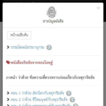
ตอน 1 ว่าด้วย สัตว์โลกกับจตุราริยสัจ
×
ถัดไป
ค้นหา
สารบัญ
สารบัญหนังสือ
[
Font :
15 ]
|
|
หน้าจอสืบค้น
ตรัสรู้แล้ว ทรงรำพึงถึงหมู่สัตว์
|
ธรรมโฆษณ์อรรถานุกรม
สัตว์โลกนี้ เกิดความเดือดร้อนแล้ว มีผัสสะบังหน้า
ย่อม
[1]
กล่าวซึ่งโรค (ความเสียดแทง) นั้นโดยความเป็นตัวเป็นตน
เขาสำคัญสิ่งใด โดยความเป็นประการใด แต่สิ่งนั้นย่อมเป็น
หนังสืออริยสัจจากพระโอษฐ์
(ตามที่เป็นจริง) โดยประการอื่นจากที่เขาสำคัญนั้น
สัตว์โลกติดข้องอยู่ในภพ ถูกภพบังหน้าแล้ว มีภพโดยความ
ภาคนำ ว่าด้วย ข้อความที่ควรทราบก่อนเกี่ยวกับจตุราริยสัจ
เป็นอย่างอื่น (จากที่มันเป็นอยู่จริง) จึงได้เพลิดเพลินยิ่งนักในภพ
นั้น
เขาเพลิดเพลินยิ่งนักในสิ่งใด สิ่งนั้นเป็นภัย (ที่เขาไม่รู้จัก)
:
ตอน 1 ว่าด้วย สัตว์โลกกับจตุราริยสัจ
เขากลัวต่อสิ่งใดสิ่งนั้นเป็นทุกข์
ตอน 2 ว่าด้วย ชีวิตมนุษย์กับจตุราริยสัจ
พรหมจรรย์นี้ อันบุคคลย่อมประพฤติ ก็เพื่อการละขาดซึ่ง