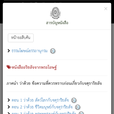
ตอน 1 ว่าด้วย สัตว์โลกกับจตุราริยสัจ
×
ถัดไป
ค้นหา
สารบัญ
สารบัญหนังสือ
[
Font :
15 ]
|
|
หน้าจอสืบค้น
ตรัสรู้แล้ว ทรงรำพึงถึงหมู่สัตว์
|
ธรรมโฆษณ์อรรถานุกรม
สัตว์โลกนี้ เกิดความเดือดร้อนแล้ว มีผัสสะบังหน้า
ย่อม
[1]
กล่าวซึ่งโรค (ความเสียดแทง) นั้นโดยความเป็นตัวเป็นตน
เขาสำคัญสิ่งใด โดยความเป็นประการใด แต่สิ่งนั้นย่อมเป็น
หนังสืออริยสัจจากพระโอษฐ์
(ตามที่เป็นจริง) โดยประการอื่นจากที่เขาสำคัญนั้น
สัตว์โลกติดข้องอยู่ในภพ ถูกภพบังหน้าแล้ว มีภพโดยความ
ภาคนำ ว่าด้วย ข้อความที่ควรทราบก่อนเกี่ยวกับจตุราริยสัจ
เป็นอย่างอื่น (จากที่มันเป็นอยู่จริง) จึงได้เพลิดเพลินยิ่งนักในภพ
นั้น
เขาเพลิดเพลินยิ่งนักในสิ่งใด สิ่งนั้นเป็นภัย (ที่เขาไม่รู้จัก)
:
ตอน 1 ว่าด้วย สัตว์โลกกับจตุราริยสัจ
เขากลัวต่อสิ่งใดสิ่งนั้นเป็นทุกข์
ตอน 2 ว่าด้วย ชีวิตมนุษย์กับจตุราริยสัจ
พรหมจรรย์นี้ อันบุคคลย่อมประพฤติ ก็เพื่อการละขาดซึ่ง