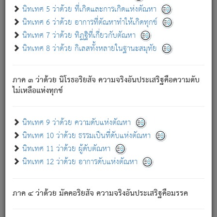
ด้วย.
นิทเทศ 5 ว่าด้วย ที่เกิดและการเกิดแห่งตัณหา
ความดับเพราะความสำรอกไม่เหลือ (แห่งภพทั้งหลาย)
นิทเทศ 6 ว่าด้วย อาการที่ตัณหาทำให้เกิดทุกข์
เพราะความสิ้นไปแห่งตัณหาโดยประการทั้งปวง นั้นคือ
นิทเทศ 7 ว่าด้วย ทิฏฐิที่เกี่ยวกับตัณหา
นิพพาน.
นิทเทศ 8 ว่าด้วย กิเลสทั้งหลายในฐานะสมุทัย
ภพใหม่ย่อมไม่มีแก่ภิกษุนั้น ผู้ดับเย็นสนิทแล้ว เพราะไม่มี
ความยึดมั่น
ภาค ๓ ว่าด้วย นิโรธอริยสัจ ความจริงอันประเสริฐคือความดับ
ภิกษุนั้น เป็นผู้ครอบงำมารได้แล้ว ชนะสงครามแล้ว ก้าวล่วง
ไม่เหลือแห่งทุกข์
ภพทั้งหลายทั้งปวงได้แล้ว เป็นผู้คงที่ (คือไม่เปลี่ยนแปลงอีกต่อ
ไป). ดังนี้แล
- อุ.ขุ.
๒๕/๑๒๑/๘๔
.
นิทเทศ 9 ว่าด้วย ความดับแห่งตัณหา
(ข้อความนี้ เป็นพระพุทธอุทานที่ทรงเปล่งออก ที่โคนต้นโพธิ์
นิทเทศ 10 ว่าด้วย ธรรมเป็นที่ดับแห่งตัณหา
เป็นที่ตรัสรู้ เมื่อตรัสรู้แล้วได้ 7 วัน)
นิทเทศ 11 ว่าด้วย ผู้ดับตัณหา
นิทเทศ 12 ว่าด้วย อาการดับแห่งตัณหา
เชื่อมโยงพระไตรปิฏก :
ภาค ๔ ว่าด้วย มัคคอริยสัจ ความจริงอันประเสริฐคือมรรค