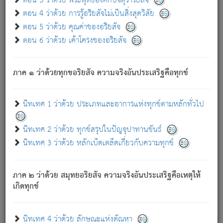
ตอน 3 ว่าด้วย พระพุทธองค์กับจตุราริยสัจ
ภพ.
ตอน 4 ว่าด้วย การรู้อริยสัจไม่เป็นสิ่งสุดวิสัย
สมณะหรือพราหมณ์เหล่าใด กล่าวความหลุดพ้นจากภพว่า
ตอน 5 ว่าด้วย คุณค่าของอริยสัจ
มีได้เพราะภพ เรากล่าวว่า สมณะหรือพราหมณ์ทั้งปวงนั้น
ตอน 6 ว่าด้วย เค้าโครงของอริยสัจ
มิใช่ผู้หลดพ้นจากภพ.
ถึงแม้สมณะหรือพราหมณ์เหล่าใด กล่าวความออกไปได้จาก
ภพ ว่ามีได้เพราะวิภพ
: เรากล่าวว่า สมณะหรือพราหมณ์ทั้ง
[2]
ภาค ๑ ว่าด้วยทุกขอริยสัจ ความจริงอันประเสริฐคือทุกข์
ปวงนั้น ก็ยังสลัดภพออกไปไม่ได้.
ก็ทุกข์นี้มีขึ้น เพราะอาศัยซึ่งอุปธิทั้งปวง.
นิทเทศ 1 ว่าด้วย ประเภทและอาการแห่งทุกข์ตามหลักทั่วไป
เพราะความสิ้นไปแห่งอุปาทานทั้งปวง ความเกิดขึ้นแห่ง
ทุกข์จึงไม่มี.
นิทเทศ 2 ว่าด้วย ทุกข์สรุปในปัญจุปาทานขันธ์
ท่านจงดูโลกนี้เถิด (จะเห็นว่า) สัตว์ทั้งหลายอันอวิชาหนา
นิทเทศ 3 ว่าด้วย หลักเบ็ดเตล็ดเกี่ยวกับความทุกข์
แน่นบังหนาแล้ว; และว่า สัตว์ผู้ยินดีในภพอันเป็นแล้วนั้น ย่อม
ไม่เป็นผู้หลุดพ้นไปจากภพได้. ก็ภพทั้งหลายเหล่าหนึ่งเหล่าใด
อันเป็นไปในที่หรือเวลาทั้งปวง
เพื่อความมีแห่งประโยชน์โดย
[3]
ภาค ๒ ว่าด้วย สมุทยอริยสัจ ความจริงอันประเสริฐคือเหตุให้
ประการทั้งปวง; ภพทั้งหลายทั้งหมดนั้น ไม่เที่ยง เป็นทุกข์ มี
เกิดทุกข์
ความแปรปรวนเป็นธรรมดา.
เมื่อบุคคลเห็นอยู่ซึ่งข้อนั้น ด้วยปัญญาอันชอบตามที่เป็นจริง
อย่างนี้อยู่; เขาย่อมละภวตัณหาได้ และไม่เพลิดเพลินวิภวตัณหา
นิทเทศ 4 ว่าด้วย ลักษณะแห่งตัณหา