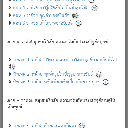
ตอน 3 ว่าด้วย พระพุทธองค์กับจตุราริยสัจ
ภพ.
ตอน 4 ว่าด้วย การรู้อริยสัจไม่เป็นสิ่งสุดวิสัย
สมณะหรือพราหมณ์เหล่าใด กล่าวความหลุดพ้นจากภพว่า
ตอน 5 ว่าด้วย คุณค่าของอริยสัจ
มีได้เพราะภพ เรากล่าวว่า สมณะหรือพราหมณ์ทั้งปวงนั้น
ตอน 6 ว่าด้วย เค้าโครงของอริยสัจ
มิใช่ผู้หลดพ้นจากภพ.
ถึงแม้สมณะหรือพราหมณ์เหล่าใด กล่าวความออกไปได้จาก
ภพ ว่ามีได้เพราะวิภพ
: เรากล่าวว่า สมณะหรือพราหมณ์ทั้ง
[2]
ภาค ๑ ว่าด้วยทุกขอริยสัจ ความจริงอันประเสริฐคือทุกข์
ปวงนั้น ก็ยังสลัดภพออกไปไม่ได้.
ก็ทุกข์นี้มีขึ้น เพราะอาศัยซึ่งอุปธิทั้งปวง.
นิทเทศ 1 ว่าด้วย ประเภทและอาการแห่งทุกข์ตามหลักทั่วไป
เพราะความสิ้นไปแห่งอุปาทานทั้งปวง ความเกิดขึ้นแห่ง
ทุกข์จึงไม่มี.
นิทเทศ 2 ว่าด้วย ทุกข์สรุปในปัญจุปาทานขันธ์
ท่านจงดูโลกนี้เถิด (จะเห็นว่า) สัตว์ทั้งหลายอันอวิชาหนา
นิทเทศ 3 ว่าด้วย หลักเบ็ดเตล็ดเกี่ยวกับความทุกข์
แน่นบังหนาแล้ว; และว่า สัตว์ผู้ยินดีในภพอันเป็นแล้วนั้น ย่อม
ไม่เป็นผู้หลุดพ้นไปจากภพได้. ก็ภพทั้งหลายเหล่าหนึ่งเหล่าใด
อันเป็นไปในที่หรือเวลาทั้งปวง
เพื่อความมีแห่งประโยชน์โดย
[3]
ภาค ๒ ว่าด้วย สมุทยอริยสัจ ความจริงอันประเสริฐคือเหตุให้
ประการทั้งปวง; ภพทั้งหลายทั้งหมดนั้น ไม่เที่ยง เป็นทุกข์ มี
เกิดทุกข์
ความแปรปรวนเป็นธรรมดา.
เมื่อบุคคลเห็นอยู่ซึ่งข้อนั้น ด้วยปัญญาอันชอบตามที่เป็นจริง
อย่างนี้อยู่; เขาย่อมละภวตัณหาได้ และไม่เพลิดเพลินวิภวตัณหา
นิทเทศ 4 ว่าด้วย ลักษณะแห่งตัณหา