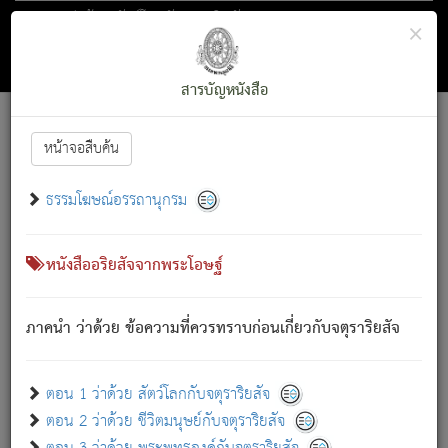
ตอน 1 ว่าด้วย สัตว์โลกกับจตุราริยสัจ
×
ถัดไป
ค้นหา
สารบัญ
สารบัญหนังสือ
[
Font :
15 ]
|
|
หน้าจอสืบค้น
ตรัสรู้แล้ว ทรงรำพึงถึงหมู่สัตว์
|
ธรรมโฆษณ์อรรถานุกรม
สัตว์โลกนี้ เกิดความเดือดร้อนแล้ว มีผัสสะบังหน้า
ย่อม
[1]
กล่าวซึ่งโรค (ความเสียดแทง) นั้นโดยความเป็นตัวเป็นตน
เขาสำคัญสิ่งใด โดยความเป็นประการใด แต่สิ่งนั้นย่อมเป็น
หนังสืออริยสัจจากพระโอษฐ์
(ตามที่เป็นจริง) โดยประการอื่นจากที่เขาสำคัญนั้น
สัตว์โลกติดข้องอยู่ในภพ ถูกภพบังหน้าแล้ว มีภพโดยความ
ภาคนำ ว่าด้วย ข้อความที่ควรทราบก่อนเกี่ยวกับจตุราริยสัจ
เป็นอย่างอื่น (จากที่มันเป็นอยู่จริง) จึงได้เพลิดเพลินยิ่งนักในภพ
นั้น
เขาเพลิดเพลินยิ่งนักในสิ่งใด สิ่งนั้นเป็นภัย (ที่เขาไม่รู้จัก)
:
ตอน 1 ว่าด้วย สัตว์โลกกับจตุราริยสัจ
เขากลัวต่อสิ่งใดสิ่งนั้นเป็นทุกข์
ตอน 2 ว่าด้วย ชีวิตมนุษย์กับจตุราริยสัจ
พรหมจรรย์นี้ อันบุคคลย่อมประพฤติ ก็เพื่อการละขาดซึ่ง