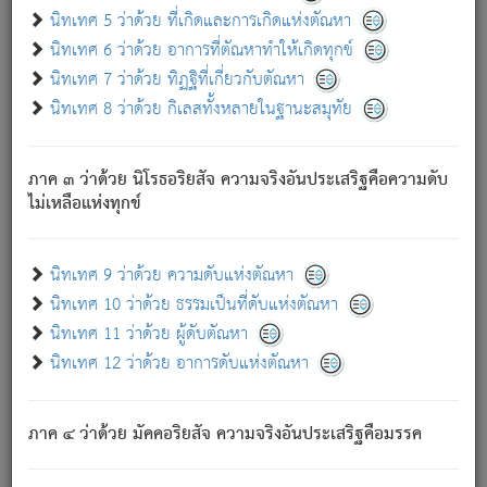
ด้วย.
นิทเทศ 5 ว่าด้วย ที่เกิดและการเกิดแห่งตัณหา
ความดับเพราะความสำรอกไม่เหลือ (แห่งภพทั้งหลาย)
นิทเทศ 6 ว่าด้วย อาการที่ตัณหาทำให้เกิดทุกข์
เพราะความสิ้นไปแห่งตัณหาโดยประการทั้งปวง นั้นคือ
นิทเทศ 7 ว่าด้วย ทิฏฐิที่เกี่ยวกับตัณหา
นิพพาน.
นิทเทศ 8 ว่าด้วย กิเลสทั้งหลายในฐานะสมุทัย
ภพใหม่ย่อมไม่มีแก่ภิกษุนั้น ผู้ดับเย็นสนิทแล้ว เพราะไม่มี
ความยึดมั่น
ภาค ๓ ว่าด้วย นิโรธอริยสัจ ความจริงอันประเสริฐคือความดับ
ภิกษุนั้น เป็นผู้ครอบงำมารได้แล้ว ชนะสงครามแล้ว ก้าวล่วง
ไม่เหลือแห่งทุกข์
ภพทั้งหลายทั้งปวงได้แล้ว เป็นผู้คงที่ (คือไม่เปลี่ยนแปลงอีกต่อ
ไป). ดังนี้แล
- อุ.ขุ.
๒๕/๑๒๑/๘๔
.
นิทเทศ 9 ว่าด้วย ความดับแห่งตัณหา
(ข้อความนี้ เป็นพระพุทธอุทานที่ทรงเปล่งออก ที่โคนต้นโพธิ์
นิทเทศ 10 ว่าด้วย ธรรมเป็นที่ดับแห่งตัณหา
เป็นที่ตรัสรู้ เมื่อตรัสรู้แล้วได้ 7 วัน)
นิทเทศ 11 ว่าด้วย ผู้ดับตัณหา
นิทเทศ 12 ว่าด้วย อาการดับแห่งตัณหา
เชื่อมโยงพระไตรปิฏก :
ภาค ๔ ว่าด้วย มัคคอริยสัจ ความจริงอันประเสริฐคือมรรค