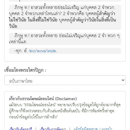
ภิกษุ ท.! อาสวะทั้งหลายย่อมไม่เจริญ แก่บุคคล 2 จำพวก.
บุคคล 2 จำพวกเหล่าไหนเล่า? 2 จำพวกคือ บุคคลผู้
สำคัญว่า
ไม่ใช่วินัย ในสิ่งที่ไม่ใช่วินัย
บุคคลผู้
สำคัญว่าวินัยในสิ่งที่เป็น
วินัย
.
ภิกษุ ท.! อาสวะทั้งหลาย ย่อมไม่เจริญแก่บุคคล 2 จำ พวก ๆ
เหล่านี้แล.
-ทุก. อํ.
๒๐/๑๐๘/๓๖๒
.
เชื่อมโยงพระไตรปิฏก :
เกี่ยวกับธรรมโฆษณ์ออนไลน์ (Disclaimer)
แม้ระบบ "ธรรมโฆษณ์ออนไลน์" พยายามปรับปรุงข้อมูลให้ถูกต้องมากที่สุด
ผู้ศึกษาก็พึงตรวจสอบกับตัวเล่มหนังสือต้นฉบับ ที่มีการพิมพ์ครั้งล่าสุด
ก่อนนำข้อมูลไปใช้ในการอ้างอิง"
|
|
แจ้งข้อผิดพลาด / แนะนำ
เกี่ยวกับอัตถจารี
เกี่ยวกับการพัฒนา