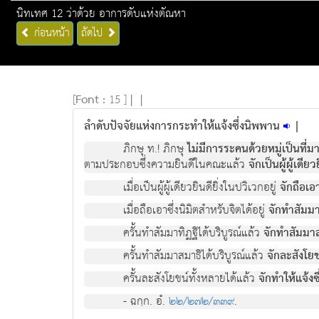
นิทเทศ 12 ว่าด้วย อาการดับแห่งตัณหา
ก่อนหน้า
ถัดไป
[
Font :
15 ]
|
|
ลำดับปัจจัยแห่งการกระทำให้แจ้งซึ่งนิพพาน
|
ภิกษุ ท.! ภิกษุ
ไม่มีการระคนด้วยหมู่เป็นที่
ตามประกอบซึ่งความยินดีในคณะแล้ว
จักเป็นผู้ผู้เดีย
เมื่อเป็นผู้ผู้เดียวยินดียิ่งในปวิเวกอยู่
จักถือเอา
เมื่อถือเอาซึ่งนิมิตสำหรับจิตได้อยู่
จักทำสัมมาท
ครั้นทำสัมมาทิฏฐิได้บริบูรณ์แล้ว
จักทำสัมมาส
ครั้นทำสัมมาสมาธิได้บริบูรณ์แล้ว
จักละสังโยช
ครั้นละสังโยชน์ทั้งหลายได้แล้ว
จักทำให้แจ้งซ
- ฉกฺก. อํ.
๒๒/๒๗๒/๓๓๙
.