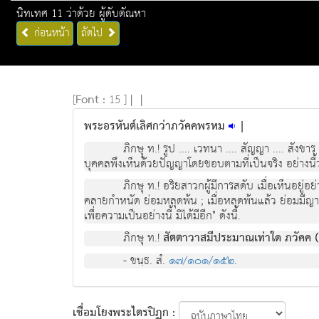
นิทเทศ 11 ว่าด้วย ผู้ดับตัณหา
ก่อนหน้า
ถัดไป
[
Font :
15 ]
|
|
พระอรหันต์เลิศกว่าภวัคคพรหม
|
ภิกษุุ ท.! รูป .... เวทนา .... สัญญา .... สังขาร 
บุคคลพึงเห็นด้วยปัญญาโดยชอบตามที่เป็นจริง อย่างนี้ว่า "
ภิกษุ ท.! อริยสาวกผู้มีการสดับ เมื่อเห็นอยู
คลายกำหนัด ย่อมหลุดพ้น ; เมื่อหลุดพ้นแล้ว ย่อมมีญาณหย
เพื่อความเป็นอย่างนี้ มิได้มีอีก" ดังนี้.
ภิกษุ ท.!
สัตตาวาสมีประมาณเท่าใด ภวัคค (
- ขนฺธ. สํ.
๑๗/๑๐๑/๑๕๒
.
เชื่อมโยงพระไตรปิฏก :