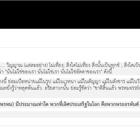
.... วิญญาณ (แต่ละอย่าง) ไม่เที่ยง; สิ่งใดไม่เที่ยง สิ่งนั้นเป็นทุกข์ ; สิ่งใดเป
นั่นไม่ใช่ของเรา นั่นไม่ใช่เรา นั่นไม่ใช่อัตตาของเรา" ดังนี้.
่อย่างนี้ ย่อมเบื่อหน่ายแม้ในรูป แม้ในเวทนา แม้ในสัญญา แม้ในสังขาร แม้ใ
ั่งรู้ว่าหลุดพ้นแล้ว. อริยสาวกนั้น ย่อมรู้ชัดว่า "ชาติสิ้นแล้ว พรหมจรรย์อ
พรหม) มีประมาณเท่าใด พวกที่เลิศประเสริฐในโลก คือพวกพระอรหันต์