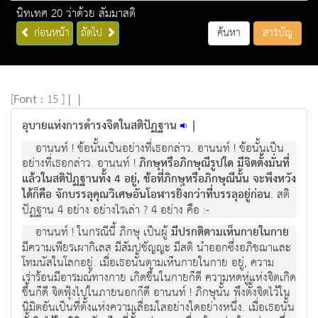
นิทเทศ 20 ว่าด้วย สัมมาสติ
ก่อนหน้า
ถัดไป
ค้นหา
สารบัญ
[
Font :
15 ]
|
|
อุบายแห่งการดำรงจิตในสติปัฏฐาน
|
อานนท์ ! ข้อนั้นเป็นอย่างที่เธอกล่าว. อานนท์ ! ข้อนั้นเป็น
อย่างที่เธอกล่าว. อานนท์ !
ภิกษุหรือภิกษุณีรูปใด มีจิตตั้งมั่นที่
แล้วในสติปัฏฐานทั้ง 4 อยู่, ข้อที่ภิกษุหรือภิกษุณีนั้น จะพึงหวัง
ได้ก็คือ จักบรรลุคุณวิเศษอันโอฬารยิ่งกว่าที่บรรลุอยู่ก่อน
. สติ
ปัฏฐาน 4 อย่าง อย่างไรเล่า ? 4 อย่าง คือ :-
อานนท์ ! ในกรณีนี้ ภิกษุ เป็นผู้
มีปรกติตามเห็นกายในกาย
มีความเพียรเผากิเลส มีสัมปชัญญะ มีสติ นำออกซึ่งอภิชฌาและ
โทมนัสในโลกอยู่. เมื่อเธอนั้นตามเห็นกายในกาย อยู่, ความ
เร่าร้อนมีอารมณ์ทางกาย เกิดขึ้นในกายก็ดี ความหดหู่แห่งจิตเกิด
ขึ้นก็ดี จิตฟุ้งไปในภายนอกก็ดี อานนท์ ! ภิกษุนั้น พึงตั้งจิตไว้ใน
นิมิตอันเป็นที่ตั้งแห่งความเลื่อมใสอย่างใดอย่างหนึ่ง. เมื่อเธอนั้น