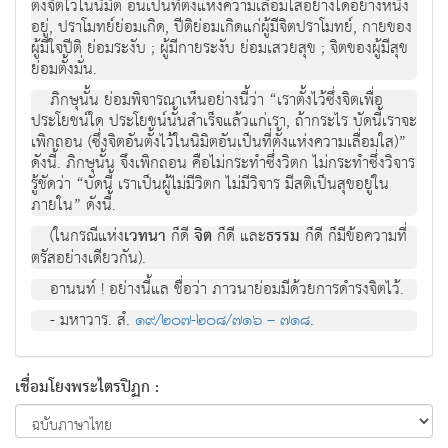
ตั้งจิตไว้ในนิมิต อันเป็นที่ตั้งแห่งความเลื่อมใสอย่างใดอย่างหนึ่ง
อยู่, ปราโมทย์ย่อมเกิด, ปีติย่อมเกิดแก่ผู้มีจิตปราโมทย์, กายของ
ผู้มีใจปีติ ย่อมระงับ ; ผู้มีกายระงับ ย่อมเสวยสุข ; จิตของผู้มีสุข
ย่อมตั้งมั่น.
ภิกษุนั้น ย่อมพิจารณาเห็นอย่างนี้ว่า “เราตั้งไว้ซึ่งจิตเพื่อ
ประโยชน์ใด ประโยชน์นั้นสำเร็จแล้วแก่เรา, ถ้ากระไร บัดนี้เราจะ
เพิกถอน (ซึ่งจิตอันตั้งไว้ในนิมิตอันเป็นที่ตั้งแห่งความเลื่อมใส)”
ดังนี้. ภิกษุนั้น จึงเพิกถอน คือไม่กระทำซึ่งวิตก ไม่กระทำซึ่งวิจาร
รู้ชัดว่า “บัดนี้ เราเป็นผู้ไม่มีวิตก ไม่มีวิจาร มีสติเป็นสุขอยู่ใน
ภายใน” ดังนี้.
(ในกรณีแห่ง
เวทนา
ก็ดี
จิต
ก็ดี และ
ธรรม
ก็ดี ก็มีข้อความที่
ตรัสอย่างเดียวกัน).
อานนท์ ! อย่างนี้แล ชื่อว่า ภาวนาย่อมมีด้วยการดำรงจิตไว้.
- มหาวาร. สํ.
๑๙/๒๐๗-๒๐๘/๗๑๖ – ๗๑๘
.
เชื่อมโยงพระไตรปิฏก :