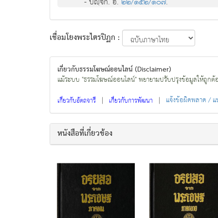
- ปญฺจก. อํ.
๒๒/๑๕๒/๑๐๗
.
เชื่อมโยงพระไตรปิฏก :
เกี่ยวกับธรรมโฆษณ์ออนไลน์ (Disclaimer)
แม้ระบบ "ธรรมโฆษณ์ออนไลน์" พยายามปรับปรุงข้อมูลให้ถูกต้องมา
|
|
แจ้งข้อผิดพลาด / 
เกี่ยวกับอัตถจารี
เกี่ยวกับการพัฒนา
หนังสือที่เกี่ยวข้อง