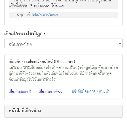
ภิกษุ ท. ! ธรรม 3 อย่าง เหล่านี้ อันบุคคลควรเจริญเพื่อละ
เสียซึ่งธรรม 3 อย่างเหล่าโน้นแล.
- ฉกฺก. อํ.
๒๒/๔๙๖/๓๘๑
.
เชื่อมโยงพระไตรปิฏก :
เกี่ยวกับธรรมโฆษณ์ออนไลน์ (Disclaimer)
แม้ระบบ "ธรรมโฆษณ์ออนไลน์" พยายามปรับปรุงข้อมูลให้ถูกต้องมากที่สุด
ผู้ศึกษาก็พึงตรวจสอบกับตัวเล่มหนังสือต้นฉบับ ที่มีการพิมพ์ครั้งล่าสุด
ก่อนนำข้อมูลไปใช้ในการอ้างอิง"
|
|
แจ้งข้อผิดพลาด / แนะนำ
เกี่ยวกับอัตถจารี
เกี่ยวกับการพัฒนา
หนังสือที่เกี่ยวข้อง