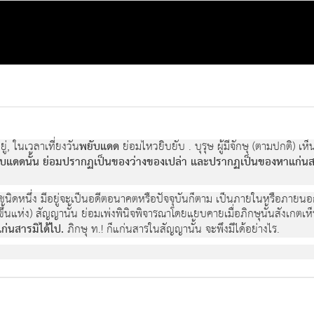
ยู, ในเวลาเที่ยงวัน
พยับแดด
ย่อมไหวยิบยับ . บุรุษ ผูมีจักษุ (ตามปกติ) เ
ับแดดนั้น ย่อมปรากฏเปนของวางของเปลา และปรากฏเปนของหาแกนสา
ดใดชนิดหนึ่ง มีอยูจะเปนอดีตอนาคตหรือปจจุบันก็ตาม เปนภายในหรือภา
ิดขึ้นแหง) สัญญานั้น ยอมเพงพินิจพิจารณาโดยแยบคายเมื่อภิกษุนั้นสังเกตเ
นสารมิไดไป.
ภิกษุ ท.! ก็แกนสารในสัญญานั้น จะพึงมีไดอยางไร.