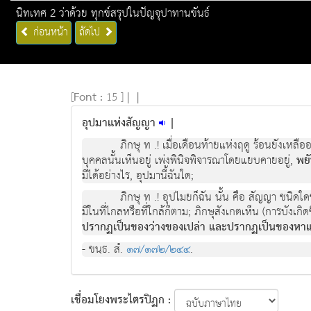
นิทเทศ 2 ว่าด้วย ทุกข์สรุปในปัญจุปาทานขันธ์
ก่อนหน้า
ถัดไป
[
Font :
15 ]
|
|
อุปมาแห่งสัญญา
|
ภิกษุ ท .! เมื่อเดือนทายแหงฤดู รอนยังเหลืออ
บุคคลนั้นเห็นอยู เพงพินิจพิจารณาโดยแยบคายอยู,
พย
มีไดอยางไร, อุปมานี้ฉันใด;
ภิกษุ ท .! อุปไมยก็ฉัน นั้น คือ สัญญา ชนิ
มีในที่ไกลหรือที่ใกลก็ตาม; ภิกษุสังเกตเห็น (การบังเก
ปรากฏเปนของวางของเปลา และปรากฏเปนของหาแก
- ขนฺธ. สํ.
๑๗/๑๗๒/๒๔๔
.
เชื่อมโยงพระไตรปิฏก :