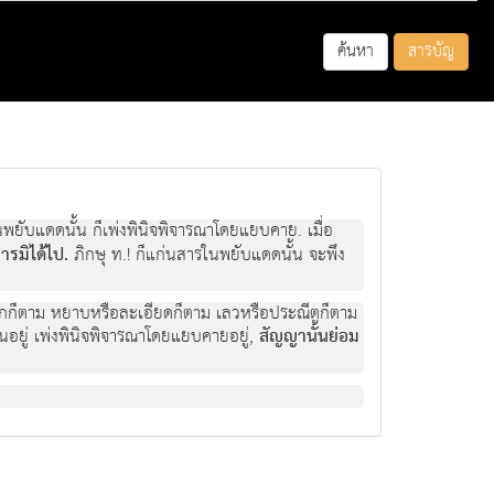
ค้นหา
สารบัญ
ห็นพยับแดดนั้น ก็เพงพินิจพิจารณาโดยแยบคาย. เมื่อ
รมิไดไป.
ภิกษุ ท.! ก็แกนสารในพยับแดดนั้น จะพึง
ยนอกก็ตาม หยาบหรือละเอียดก็ตาม เลวหรือประณีตก็ตาม
ห็นอยู เพงพินิจพิจารณาโดยแยบคายอยู,
สัญญานั้นยอม