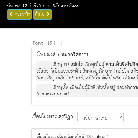
นิทเทศ 12 ว่าด้วย อาการดับแห่งตัณหา
ก่อนหน้า
ถัดไป
[
Font :
15 ]
|
|
(โพชฌงค์ 7 หมวดจิตตาฯ)
ภิกษุ ท.! สมัยใด ภิกษุเป็นผู้
ตามเห็นจิตในจิ
ไว้แล้ว ก็เป็นธรรมชาติไม่ลืมหลง. ภิกษุ ท.! สมัยใด สติข
ย่อมเจริญสติสัม-โพชฌงค์, สมัยนั้นสติสัมโพชฌงค์ของภิ
ภิกษุนั้น เมื่อเป็นผู้มีสติเช่นนั้นอยู่ ย่อ
ยาฯ จนจบหมวด).
เชื่อมโยงพระไตรปิฏก :
เกี่ยวกับธรรมโฆษณ์ออนไลน์ (Disclaimer)