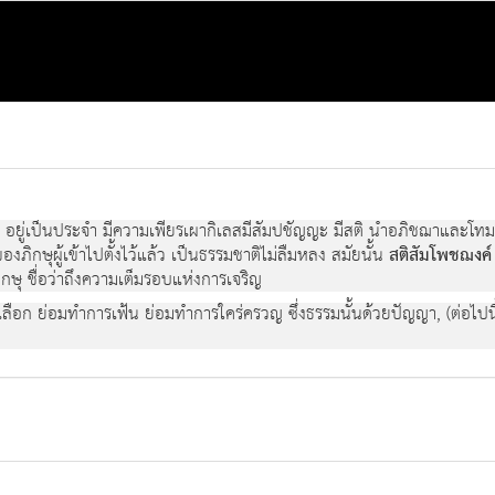
ต
อยู่เป็นประจำ มีความเพียรเผากิเลสมีสัมปชัญญะ มีสติ นำอภิชฌาและโทมนัส
องภิกษุผู้เข้าไปตั้งไว้แล้ว เป็นธรรมชาติไม่ลืมหลง สมัยนั้น
สติสัมโพชฌงค์
กษุ ชื่อว่าถึงความเต็มรอบแห่งการเจริญ
มทำการเลือก ย่อมทำการเฟ้น ย่อมทำการใคร่ครวญ ซึ่งธรรมนั้นด้วยปัญญา, (ต่อ