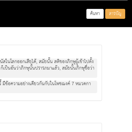
ค้นหา
สารบัญ
ในโลกออกเสียได้, สมัยนั้น สติของภิกษุผู้เข้าไปตั้ง
ก็เป็นอันว่าภิกษุนั้นปรารภมาแล้ว, สมัยนั้นภิกษุชื่อว่า
ไปนี้ มีข้อความอย่างเดียวกันกับในโพชฌงค์ 7 หมวดกา