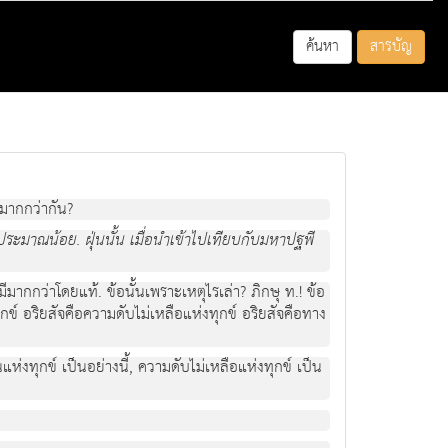
ค้นหา
สารบัญ
ะมากกว่ากัน?
มีประมาณน้อย. ฝุ่นนั้น เมื่อนำเข้าไปเทียบกับมหาปฐพี
 มีมากกว่าโดยแท้. ข้อนั้นเพราะเหตุไรเล่า? ภิกษุ ท.! ข้อ
่งทุกข์ อริยสัจคือความดับไม่เหลือแห่งทุกข์ อริยสัจคือทาง
ึ้นแห่งทุกข์ เป็นอย่างนี้, ความดับไม่เหลือแห่งทุกข์ เป็น