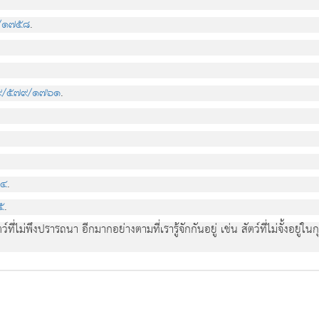
/๑๗๕๘
.
๙/๕๗๙/๑๗๖๑
.
๖๔
.
๕
.
่ไม่พึงปรารถนา อีกมากอย่างตามที่เรารู้จักกันอยู่ เช่น สัตว์ที่ไม่จั้งอยู