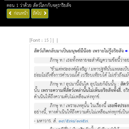
ตอน 1 ว่าด้วย สัตว์โลกกับจตุราริยสัจ
ก่อนหน้า
ถัดไป
[
Font :
15 ]
|
|
สัตว์เกิดกลับมาเป็นมนุษย์มีน้อย เพราะไม่รู้อริยสัจ
ภิกษุ ท.! เธอทั้งหลายจะสำคัญความข้อนี้ว่าอย่
"ข้าแต่พระองค์ผู้เจริญ ! มหาปฐพีนั่นแหละเป็
ย่อมไม่ถึงซึ่งการคำนวณได้ เปรียบเทียบได้ ไม่เข้าถึงแม้
ภิกษุ ท.! อุปมานี้ฉันใด อุปไมยก็ฉันนั้น :
สัตว์
นั้น
เพราะความที่สัตว์เหล่านั้นไม่เห็นอริยสัจทั้งสี่.
อริย
ดำเนินให้ถึงความดับไม่เหลือแห่งทุกข์.
ภิกษุ ท.! เพราะเหตุนั้น ในเรื่องนี้
เธอพึงประ
อย่างนี้, ทางดำเนินให้ถึงความดับไม่เหลือแห่งทุกข์เป็นอย่
- มหาวาร. สํ.
๑๙/๕๗๘/๑๗๕๗
.