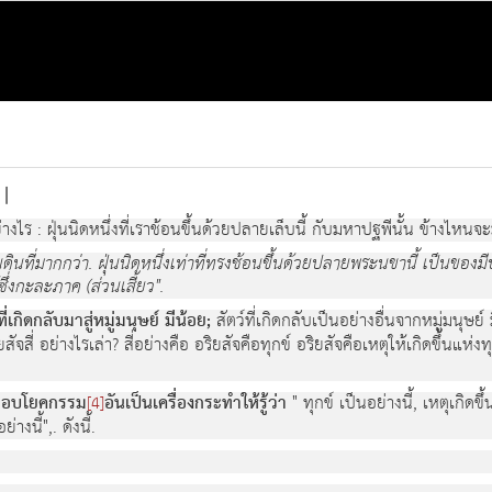
|
างไร : ฝุ่นนิดหนึ่งที่เราช้อนขึ้นด้วยปลายเล็บนี้ กับมหาปฐพีนั้น ข้างไหนจ
นดินที่มากกว่า. ฝุ่นนิดหนึ่งเท่าที่ทรงช้อนขึ้นด้วยปลายพระนขานี้ เป็นของ
ซึ่งกะละภาค (ส่วนเสี้ยว".
ที่เกิดกลับมาสู่หมู่มนุษย์ มีน้อย;
สัตว์ที่เกิดกลับเป็นอย่างอื่นจากหมู่มนุษย์
สัจสี่ อย่างไรเล่า? สี่อย่างคือ อริยสัจคือทุกข์ อริยสัจคือเหตุให้เกิดขึ้นแห
กอบโยคกรรม
อันเป็นเครื่องกระทำให้รู้ว่า
" ทุกข์ เป็นอย่างนี้, เหตุเกิดข
[4]
างนี้",. ดังนี้.