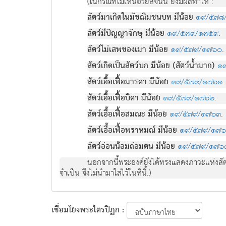
(ในกรณีที่ไม่เห็นอริยสัจนั้น ยังมีผลทําให้ :
สัตว์มาเกิดในมัชฌิมชนบท มีน้อย
๑๙/๕๗๘
สัตว์มีปัญญาจักษุ มีน้อย
๑๙/๕๗๙/๑๗๕๙
.
สัตว์ไม่เสพของเมา มีน้อย
๑๙/๕๗๙/๑๗๖๐
.
สัตว์เกิดเป็นสัตว์บก มีน้อย (สัตว์น้ำมาก)
๑
สัตว์เอื้อเฟื้อมารดา มีน้อย
๑๙/๕๗๙/๑๗๖๑
.
สัตว์เอื้อเฟื้อบิดา มีน้อย
๑๙/๕๗๙/๑๗๖๒
.
สัตว์เอื้อเฟื้อสมณะ มีน้อย
๑๙/๕๗๙/๑๗๖๓
.
สัตว์เอื้อเฟื้อพราหมณ์ มีน้อย
๑๙/๕๗๙/๑๗
สัตว์อ่อนน้อมถ่อมตน มีน้อย
๑๙/๕๗๙/๑๗๖
นอกจากนี้พระองค์ยังได้ทรงแสดงภาวะแห่งสัตว์ที
จำเป็น จึงไม่นำมาใส่ไว้ในที่นี้.)
เชื่อมโยงพระไตรปิฏก :