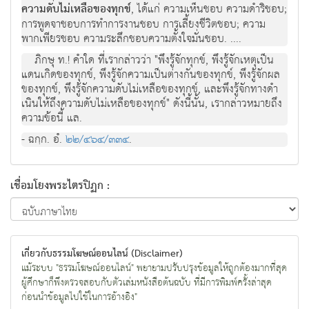
ความดับไมเหลือของทุกข
, ไดแก ความเห็นชอบ ความดําริชอบ;
การพูดจาชอบการทําการงานชอบ การเลี้ยงชีวิตชอบ; ความ
พากเพียรชอบ ความระลึกชอบความตั้งใจมั่นชอบ. ....
ภิกษุ ท.! คําใด ที่เรากลาววา "พึงรูจักทุกข, พึงรูจักเหตุเปน
แดนเกิดของทุกข, พึงรูจักความเปนตางกันของทุกข, พึงรูจักผล
ของทุกข, พึงรูจักความดับไมเหลือของทุกข, และพึงรูจักทางดํา
เนินให้ถึงความดับไมเหลือของทุกข" ดังนี้นั้น, เรากลาวหมายถึง
ความขอนี้ แล.
- ฉกฺก. อํ.
๒๒/๔๖๔/๓๓๔
.
เชื่อมโยงพระไตรปิฏก :
เกี่ยวกับธรรมโฆษณ์ออนไลน์ (Disclaimer)
แม้ระบบ "ธรรมโฆษณ์ออนไลน์" พยายามปรับปรุงข้อมูลให้ถูกต้องมากที่สุด
ผู้ศึกษาก็พึงตรวจสอบกับตัวเล่มหนังสือต้นฉบับ ที่มีการพิมพ์ครั้งล่าสุด
ก่อนนำข้อมูลไปใช้ในการอ้างอิง"