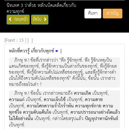
นิทเทศ 3 ว่าด้วย หลักเบ็ดเตล็ดเกี่ยวกับ
ความทุกข์
ค้นหา
สารบัญ
ก่อนหน้า
ถัดไป
[
Font :
15 ]
|
|
หลักที่ควรรู้ เกี่ยวกับทุกข์
|
ภิกษุ ท.! ขอที่เรากลาววา "พึง รูจักทุกข. พึง รูจักเหตุเปน
แดนเกิดของทุกข, พึงรูจักความเปนตางกันของทุกข, พึงรูจักผล
ของทุกข, พึงรูจักความดับไมเหลือของทุกข, และพึงรูจักทางดํา
เนินใหถึงความดับไมเหลือของทุกข" ดังนี้นั้น, ขอนั้น เรากลาว
หมายถึงอะไรเลา ?
ภิกษุ ท.! ขอนั้น เรากลาวหมายถึง
ความเกิด
เปนทุกข,
ความแก
เปนทุกข,
ความเจ็บไข
เปนทุกข,
ความตาย
เปนทุกข,
ความโศกความร่่ำไรร่ำพัน ความทุกขกาย ความ
ทุกขใจ ความคับแคนใจ
เปนทุกข,
ความปรารถนาอยางใดแลว
ไมไดอยางนั้น
เปนทุกข; กลาวโดยสรุปแลว
ปญจุปาทานักขันธ
เปนทุกข.