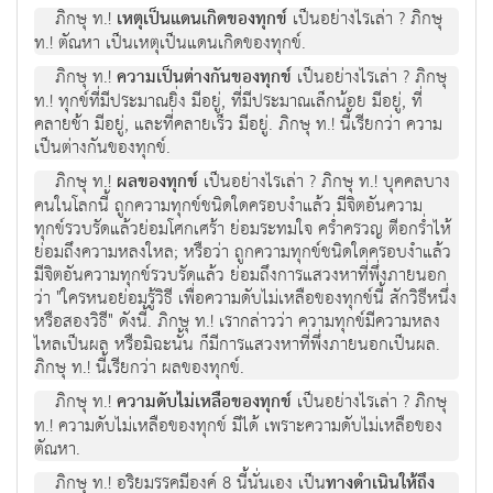
ภิกษุ ท.!
เหตุเปนแดนเกิดของทุกข
เปนอยางไรเลา ? ภิกษุ
ท.! ตัณหา เปนเหตุเปนแดนเกิดของทุกข.
ภิกษุ ท.!
ความเปนตางกันของทุกข
เปนอยางไรเลา ? ภิกษุ
ท.! ทุกขที่มีประมาณยิ่ง มีอยู, ที่มีประมาณเล็กนอย มีอยู, ที่
คลายชา มีอยู, และที่คลายเร็ว มีอยู. ภิกษุ ท.! นี้เรียกวา ความ
เปนตางกันของทุกข.
ภิกษุ ท.!
ผลของทุกข
เปนอยางไรเลา ? ภิกษุ ท.! บุคคลบาง
คนในโลกนี้ ถูกความทุกขชนิดใดครอบงําแลว มีจิตอันความ
ทุกขรวบรัดแลวยอมโศกเศรา ยอมระทมใจ คร่ำครวญ ตีอกร่ำไห
ยอมถึงความหลงใหล; หรือวา ถูกความทุกขชนิดใดครอบงําแลว
มีจิตอันความทุกขรวบรัดแลว ยอมถึงการแสวงหาที่พึ่งภายนอก
วา "ใครหนอยอมรูวิธี เพื่อความดับไมเหลือของทุกขนี้ สักวิธีหนึ่ง
หรือสองวิธี" ดังนี้. ภิกษุ ท.! เรากลาววา ความทุกขมีความหลง
ไหลเปนผล หรือมิฉะนั้น ก็มีการแสวงหาที่พึ่งภายนอกเปนผล.
ภิกษุ ท.! นี้เรียกวา ผลของทุกข.
ภิกษุ ท.!
ความดับไมเหลือของทุกข
เปนอยางไรเลา ? ภิกษุ
ท.! ความดับไมเหลือของทุกข มีได เพราะความดับไมเหลือของ
ตัณหา.
ภิกษุ ท.! อริยมรรคมีองค 8 นี้นั่นเอง เปน
ทางดําเนินใหถึง