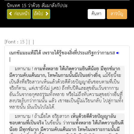
นิทเทศ 15 ว่าด้วย สัมมาสังกัปปะ
ก่อนหน้า
ถัดไป
ค้นหา
สารบัญ
[
Font :
15 ]
|
|
เนกขัมมะแท้มีได้ เพราะได้รู้ของสิ่งที่ประเสริฐกว่ากามรส
|
มหานาม !
กามทั้งหลาย ให้เกิดความยินดีน้อย มีทุกข์มาก
มีความคับแค้นมาก, โทษในกามนั้นมีเป็นอย่างยิ่ง;
แม้ข้อนี้จะ
เป็นสิ่งที่อริยสาวกเห็นแล้วด้วยดีด้วยปัญญาอันชอบตามที่เป็น
จริงก็ตาม, แต่เขายังไม่ (เคย) ถึงทับปีติและสุขอันเว้นจากกาม
อันเว้นจากอกุศลธรรมทั้งหลาย หรือไม่ถึงทับความสุขอย่างอื่นที่
สงบระงับกว่ากามนั้น แล้ว เขาจะเป็นผู้ไม่เวียนกลับ ไปสู่กามทั้ง
หลายนั้น มันเป็นไปไม่ได้.
มหานาม ! ถ้าเมื่อใด อริยสาวก
เห็นด้วยดีด้วยปัญญาอัน
ชอบตามที่เป็นจริง
ในข้อนั้น ว่า
กามทั้งหลาย ให้เกิดความยินดี
น้อย มีทุกข์มาก มีความคับแค้นมาก โทษในเพราะกามนั้นมี