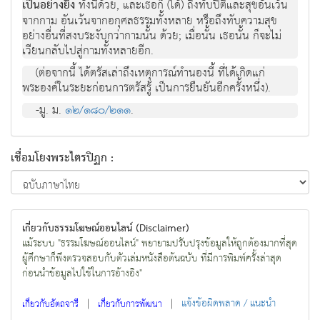
เป็นอย่างยิ่ง
ทั้งนี้ด้วย, และเธอก็ (ได้) ถึงทับปิติและสุขอันเว้น
จากกาม อันเว้นจากอกุศลธรรมทั้งหลาย หรือถึงทับความสุข
อย่างอื่นที่สงบระงับกว่ากามนั้น ด้วย; เมื่อนั้น เธอนั้น ก็จะไม่
เวียนกลับไปสู่กามทั้งหลายอีก.
(ต่อจากนี้ ได้ตรัสเล่าถึงเหตุการณ์ทำนองนี้ ที่ได้เกิดแก่
พระองค์ในระยะก่อนการตรัสรู้ เป็นการยืนยันอีกครั้งหนึ่ง).
-มู. ม.
๑๒/๑๘๐/๒๑๑
.
เชื่อมโยงพระไตรปิฏก :
เกี่ยวกับธรรมโฆษณ์ออนไลน์ (Disclaimer)
แม้ระบบ "ธรรมโฆษณ์ออนไลน์" พยายามปรับปรุงข้อมูลให้ถูกต้องมากที่สุด
ผู้ศึกษาก็พึงตรวจสอบกับตัวเล่มหนังสือต้นฉบับ ที่มีการพิมพ์ครั้งล่าสุด
ก่อนนำข้อมูลไปใช้ในการอ้างอิง"
|
|
แจ้งข้อผิดพลาด / แนะนำ
เกี่ยวกับอัตถจารี
เกี่ยวกับการพัฒนา