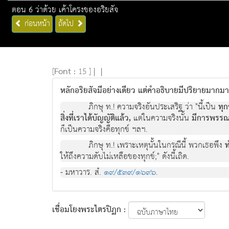
ตอน 6 ว่าด้วย เค้าโครงของอริยสัจ
ก่อนหน้า
ถัดไป
[
Font :
15 ]
|
|
หลักอริยสัจมีอย่างเดียว แต่คำอธิบายมีปริยายมากม
ภิกษุ ท.! ความจริงอันประเสริฐ วา "นี้เปน
ทุก
สิ่งที่เราได้บัญญัติแลว,
แตในความจริงนั้น
มีการพรรณ
ก็เปนความจริงคือทุกข ฯลฯ.
ภิกษุ ท.! เพราะเหตุนั้นในกรณีนี้ พวกเธอพึง
ท
ใหถึงความดับไมเหลือของทุกข;" ดังนี้เถิด.
- มหาวาร. สํ.
๑๙/๕๓๙/๑๖๙๖
.
เชื่อมโยงพระไตรปิฏก :