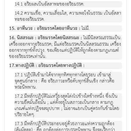
14.1 อริยผลเป็นอัสสาทะของอริยมรรค.
14.2 ความเชื่อ, ความเลื่อมใส, ความพอใจในธรรม เป็นอัสสา
ทะของอริยมรรค.
15. อาทีนวะ : อริยมรรคโดยอาทีนวะ :
ไม่มี.
16. นิสสรณะ : อริยมรรคโดยนิสสรณะ :
ไม่มีนิสสรณธรรมเป็น
เครื่องออกจากอริยมรรค; มีแต่อริยมรรคเป็นนิสสรณธรรม เครื่อง
ออกจากทุกข์ทั้งปวง. ขอเพียงแต่ปฏิบัติให้ถูกต้องตามกฎเกณฑ์
ของอริยมรรคเท่านั้น.
17.ทางปฏิบัติ : อริยมรรคโดยทางปฏิบัติ :
17.1 ปฏิบัติเข้ามาได้จากทุกทิศทุกทางโดยรอบ เข้ามาสู่
จุดศูนย์กลาง : คือ อริยภาวะหรือดับทุกข์สิ้นเชิง กล่าวคือ
พระนิพพาน.
17.2 มีหลักปฏิบัติไม่เหวี่ยงสุดโต่งไปข้างใดข้างหนึ่ง ซึ่งเป็น
ความยึดมั่นถือมั่น ; แต่ตั้งอยู่ในสภาวะเป็นกลาง ตามกฎ
เกณฑ์แห่งปฏิจจสมุปบาท ; ไม่อาจแยกเป็นคู่ตรงกันข้ามโดย
ปริยายใดๆ.
17.3 มีหลักปฏิบัติประกอบอยู่ด้วยภาวะแห่งความถูกต้อง
(สัมมัตตะ) : คือ ถูกต้องต่อการบรรลุนิพพาน จึงจะเรียกว่า