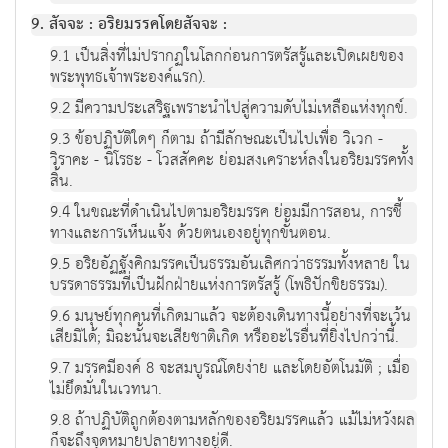
9. สัจจะ : อริยมรรคโดยสัจจะ :
9.1 เป็นสิ่งที่ไม่ปรากฏในโลกก่อนการตรัสรู้และเปิดเผยของ
พระพุทธเจ้าพระองค์แรก).
9.2 มีความประเสริฐเพราะนำไปสู่ความดับไม่เหลือแห่งทุกข์.
9.3 ข้อปฏิบัติใดๆ ก็ตาม ถ้ามีลักษณะเป็นไปเพื่อ วิเวก -
วิราคะ - นิโรธะ - โวสสัคคะ ย่อมสงเคราะห์ลงในอริยมรรคทั้ง
สิ้น.
9.4 ในขณะที่ดำเนินไปตามอริยมรรค ย่อมมีการสอน, การชี้
ทางและการเห็นแจ้ง ด้วยตนเองอยู่ทุกขั้นตอน.
9.5 อริยอัฏฐังคิกมรรคเป็นธรรมอันเลิศกว่าธรรมทั้งหลาย ใน
บรรดาธรรมที่เป็นฝักฝ่ายแห่งการตรัสรู้ (โพธิปักขิยธรรม).
9.6 มนุษย์ทุกคนที่เกิดมาแล้ว จะต้องเดินทางนี้อย่างที่จะเว้น
เสียมิได้; มิฉะนั้นจะเสียชาติเกิด หรืออะไรอื่นที่ยิ่งไปกว่านี้.
9.7 มรรคมีองค์ 8 จะสมบูรณ์โดยง่าย และโดยอัตโนมัติ ; เมื่อ
ไม่ยึดมั่นในเวทนา.
9.8 ถ้าปฏิบัติถูกต้องตามหลักของอริยมรรคแล้ว แม้ไม่หวังผล
ก็จะถึงจุดหมายปลายทางอยู่ดี.