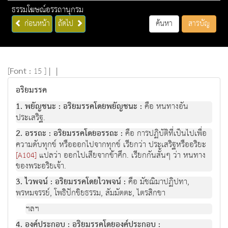
ธรรมโฆษณ์อรรถานุกรม
ก่อนหน้า
ถัดไป
ค้นหา
สารบัญ
[
Font :
15 ]
|
|
อริยมรรค
1. พยัญชนะ : อริยมรรคโดยพยัญชนะ :
คือ หนทางอัน
ประเสริฐ.
2. อรรถะ : อริยมรรคโดยอรรถะ :
คือ การปฏิบัติที่เป็นไปเพื่อ
ความดับทุกข์ หรือออกไปจากทุกข์ เรียกว่า ประเสริฐหรืออริยะ
แปลว่า ออกไปเสียจากข้าศึก. เรียกกันสั้นๆ ว่า หนทาง
[A104]
ของพระอริยเจ้า.
3. ไวพจน์ : อริยมรรคโดยไวพจน์ :
คือ มัชฌิมาปฏิปทา,
พรหมจรรย์, โพธิปักขิยธรรม, สัมมัตตะ, ไตรสิกขา
ฯลฯ
4. องค์ประกอบ : อริยมรรคโดยองค์ประกอบ :