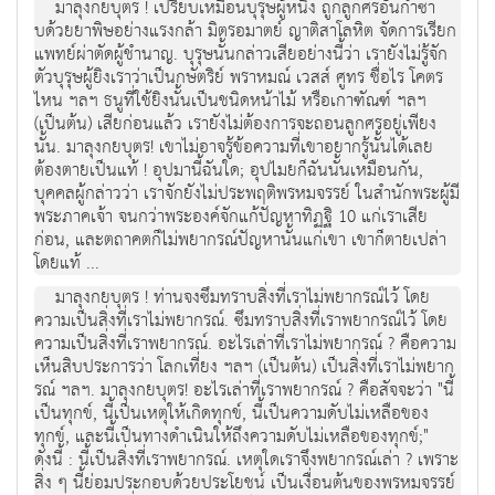
มาลุงกยบุตร ! เปรียบเหมือนบุรุษผูหนึ่ง ถูกลูกศรอันกําซา
บดวยยาพิษอยางแรงกลา มิตรอมาตย ญาติสาโลหิต จัดการเรียก
แพทยผาตัดผูชํานาญ. บุรุษนั้นกลาวเสียอยางนี้วา เรายังไมรูจัก
ตัวบุรุษผูยิงเราวาเปนกษัตริย พราหมณ เวสส ศูทร ชื่อไร โคตร
ไหน ฯลฯ ธนูที่ใชยิงนั้นเปนชนิดหนาไม หรือเกาฑัณฑ ฯลฯ
(เปนตน) เสียกอนแลว เรายังไมตองการจะถอนลูกศรอยูเพียง
นั้น. มาลุงกยบุตร! เขาไมอาจรูขอความที่เขาอยากรูนั้นไดเลย
ตองตายเปนแท ! อุปมานี้ฉันใด; อุปไมยก็ฉันนั้นเหมือนกัน,
บุคคลผูกลาววา เราจักยังไมประพฤติพรหมจรรย ในสํานักพระผูมี
พระภาคเจา จนกวาพระองคจักแกปญหาทิฏฐิ 10 แกเราเสีย
กอน, และตถาคตก็ไมพยากรณปญหานั้นแกเขา เขาก็ตายเปลา
โดยแท ...
มาลุงกยบุตร ! ทานจงซึมทราบสิ่งที่เราไมพยากรณไว โดย
ความเปนสิ่งที่เราไมพยากรณ. ซึมทราบสิ่งที่เราพยากรณไว โดย
ความเปนสิ่งที่เราพยากรณ. อะไรเลาที่เราไมพยากรณ ? คือความ
เห็นสิบประการวา โลกเที่ยง ฯลฯ (เปนตน) เปนสิ่งที่เราไมพยาก
รณ ฯลฯ. มาลุงกยบุตร! อะไรเลาที่เราพยากรณ ? คือสัจจะวา "นี้
เปนทุกข, นี้เปนเหตุใหเกิดทุกข, นี้เปนความดับไมเหลือของ
ทุกข, และนี้เปนทางดําเนินใหถึงความดับไมเหลือของทุกข;"
ดังนี้ : นี้เปนสิ่งที่เราพยากรณ. เหตุใดเราจึงพยากรณเลา ? เพราะ
สิ่ง ๆ นี้ยอมประกอบดวยประโยชน เปนเงื่อนตนของพรหมจรรย