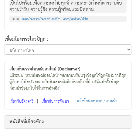
เปนไปพรอมเพื่อความหนายทุกข ความคลายกําหนัด ความดับ
ความรํางับ ความรูยิ่ง ความรูพรอมและนิพพาน.
- ม.ม.
๑๓/๑๔๗/๑๔๙-๑๕๐
,
๑๓/๑๕๑/๕๒
.
เชื่อมโยงพระไตรปิฏก :
เกี่ยวกับธรรมโฆษณ์ออนไลน์ (Disclaimer)
แม้ระบบ "ธรรมโฆษณ์ออนไลน์" พยายามปรับปรุงข้อมูลให้ถูกต้องมากที่สุด
ผู้ศึกษาก็พึงตรวจสอบกับตัวเล่มหนังสือต้นฉบับ ที่มีการพิมพ์ครั้งล่าสุด
ก่อนนำข้อมูลไปใช้ในการอ้างอิง"
|
|
แจ้งข้อผิดพลาด / แนะนำ
เกี่ยวกับอัตถจารี
เกี่ยวกับการพัฒนา
หนังสือที่เกี่ยวข้อง