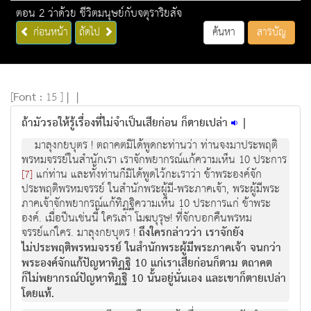
ตอน 2 ว่าด้วย ชีวิตมนุษย์กับจตุราริยสัจ
ก่อนหน้า
ถัดไป
ค้นหา
สารบัญ
[
Font :
15 ]
|
|
ถ้ามัวรอให้รู้เรื่องที่ไม่จำเป็นเสียก่อน ก็ตายเปล่า
|
มาลุงกยบุตร ! ตถาคตมิไดพูดกะทานวา ทานจงมาประพฤติ
พรหมจรรยในสํานักเรา เราจักพยากรณแกความเห็น 10 ประการ
แกทาน และทั้งทานก็มิไดพูดไวกะเราวา ขาพระองคจัก
[7]
ประพฤติพรหมจรรย ในสํานักพระผูมี-พระภาคเจา, พระผูมีพระ
ภาคเจาจักพยากรณแกทิฏฐิความเห็น 10 ประการแก ขาพระ
องค. เมื่อปนเชนนี้ ใครเลา โมฆบุรุษ! ที่จักบอกคืนพรหม
จรรยแกใคร. มาลุงกยบุตร !
ถึงใครกลาววา เราจักยัง
ไมประพฤติพรหมจรรย ในสํานักพระผูมีพระภาคเจา จนกวา
พระองคจักแกปญหาทิฏฐิ 10 แกเราเสียกอนก็ตาม ตถาคต
ก็ไมพยากรณปญหาทิฏฐิ 10 นั้นอยูนั่นเอง และเขาก็ตายเปลา
โดยแท.