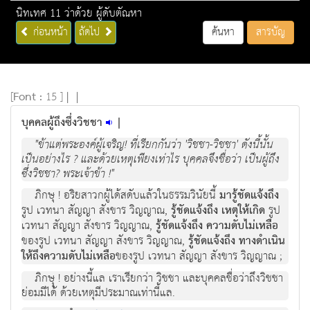
นิทเทศ 11 ว่าด้วย ผู้ดับตัณหา
ก่อนหน้า
ถัดไป
ค้นหา
สารบัญ
[
Font :
15 ]
|
|
บุคคลผู้ถึงซึ่งวิชชา
|
"ข้าแต่พระองค์ผู้เจริญ! ที่เรียกกันว่า 'วิชชา-วิชชา' ดังนี้นั้น
เป็นอย่างไร ? และด้วยเหตุเพียงเท่าไร บุคคลจึงชื่อว่า เป็นผู้ถึง
ซึ่งวิชชา? พระเจ้าข้า !"
ภิกษุ ! อริยสาวกผู้ได้สดับแล้วในธรรมวินัยนี้
มารู้ชัดแจ้งถึง
รูป เวทนา สัญญา สังขาร วิญญาณ,
รู้ชัดแจ้งถึง เหตุให้เกิด
รูป
เวทนา สัญญา สังขาร วิญญาณ,
รู้ชัดแจ้งถึง ความดับไม่เหลือ
ของรูป เวทนา สัญญา สังขาร วิญญาณ,
รู้ชัดแจ้งถึง ทางดำเนิน
ให้ถึงความดับไม่เหลือ
ของรูป เวทนา สัญญา สังขาร วิญญาณ ;
ภิกษุุ ! อย่างนี้แล เราเรียกว่า วิชชา และบุคคลชื่อว่าถึงวิชชา
ย่อมมีได้ ด้วยเหตุมีประมาณเท่านี้แล.