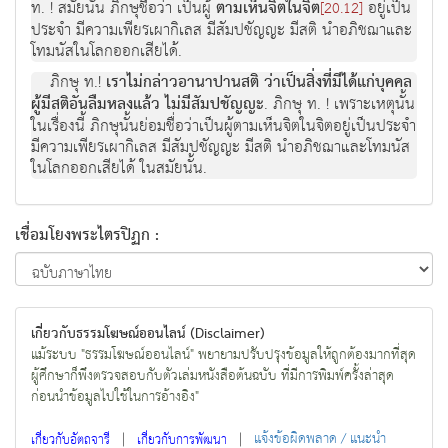
ท. ! สมัยนั้น ภิกษุชื่อว่า เป็นผู้
ตามเห็นจิตในจิต
อยู่เป็น
[20.12]
ประจำ มีความเพียรเผากิเลส มีสัมปชัญญะ มีสติ นำอภิชฌาและ
โทมนัสในโลกออกเสียได้.
ภิกษุ ท.!
เราไม่กล่าวอานาปานสติ ว่าเป็นสิ่งที่มีได้แก่บุคคล
ผู้มีสติอันลืมหลงแล้ว ไม่มีสัมปชัญญะ
. ภิกษุ ท. ! เพราะเหตุนั้น
ในเรื่องนี้ ภิกษุนั้นย่อมชื่อว่าเป็นผู้ตามเห็นจิตในจิตอยู่เป็นประจำ
มีความเพียรเผากิเลส มีสัมปชัญญะ มีสติ นำอภิชฌาและโทมนัส
ในโลกออกเสียได้ ในสมัยนั้น.
เชื่อมโยงพระไตรปิฏก :
เกี่ยวกับธรรมโฆษณ์ออนไลน์ (Disclaimer)
แม้ระบบ "ธรรมโฆษณ์ออนไลน์" พยายามปรับปรุงข้อมูลให้ถูกต้องมากที่สุด
ผู้ศึกษาก็พึงตรวจสอบกับตัวเล่มหนังสือต้นฉบับ ที่มีการพิมพ์ครั้งล่าสุด
ก่อนนำข้อมูลไปใช้ในการอ้างอิง"
|
|
แจ้งข้อผิดพลาด / แนะนำ
เกี่ยวกับอัตถจารี
เกี่ยวกับการพัฒนา