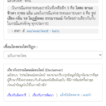
แล้วด้วยดี” ดังนี้.
(ในกรณีแห่งอายตนะภายในที่เหลืออีก 5 คือ
โสตะ ฆานะ
ชิวหา กายะ มโน
และในกรณีแห่งอายตนะภายนอก 6 คือ
รูป
เสียง กลิ่น รส โผฏฐัพพะ ธรรมารมณ์
ก็ตรัสอย่างเดียวกันกับ
ในกรณีแห่งจักษุ ทุกประการ).
- สฬา. สํ.
๑๘/๑๗๙/๒๔๕ - ๒๔๖
.
เชื่อมโยงพระไตรปิฏก :
เกี่ยวกับธรรมโฆษณ์ออนไลน์ (Disclaimer)
แม้ระบบ "ธรรมโฆษณ์ออนไลน์" พยายามปรับปรุงข้อมูลให้ถูกต้องมากที่สุด
ผู้ศึกษาก็พึงตรวจสอบกับตัวเล่มหนังสือต้นฉบับ ที่มีการพิมพ์ครั้งล่าสุด
ก่อนนำข้อมูลไปใช้ในการอ้างอิง"
|
|
แจ้งข้อผิดพลาด / แนะนำ
เกี่ยวกับอัตถจารี
เกี่ยวกับการพัฒนา