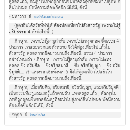
ตลอดแล้ว; ตัณหาในภพก็ถูกถอนขึ้นขาดตัณหาที่จะนำไปสู่ภพ ก็
สิ้นไปหมด บัดนี้ความต้องเกิดอีก มิได้มี; ดังนี้.
- มหาวาร. สํ.
๑๙/๕๔๑/๑๖๙๘
.
(สูตรอื่นได้ตรัสที่ทำให้
ต้องท่องเที่ยวไปสังสารวัฎ เพราะไม่รู้
อริยธรรม 4
ดังต่อไปนี้:-)
ภิกษุ ท.! เพราะไม่รู้ตามลำดับ เพราะไม่แทงตลอด ซึ่งธรรม 4
ประการ เราและพวกเธอทั้งหลาย จึงได้ท่องเที่ยวไปแล้วใน
สังสารวัฏ ตลอดกาลยืดยาวนานถึงเพียงนี้. ธรรม 4 ประการ
อย่างไหนเล่า ? ภิกษุ ท.! เพราะไม่รู้ตามลำดับ เพราะไม่แทง
ตลอด ซึ่ง
อริยศีล
.... ซึ่ง
อริยสมาธิ
.... ซึ่ง
อริยปัญญา
.... ซึ่ง
อริย
วิมุตติ
.... เราและพวกเธอทั้งหลาย จึงได้ท่องเที่ยวไปแล้วใน
สังสารวัฏ ตลอดกาลยืดยาวนานถึงเพียงนี้.
ภิกษุ ท.! เมื่ออริยศีล, อริยสมาธิ, อริยปัญญา, และอริยวิมุตติ
เป็นธรรมที่เราและเธอรู้แล้วตามลับ แทงตลอดแล้ว ; ตัณหาใน
ภพก็ถูกถอนขึ้นขาดตัณหาที่จะนำไปสู่ภพก็สิ้นไปหมด บัดนี้ความ
ต้องเกิดขึ้นอีกมิได้มี, ดังนี้.
- จตุกฺก. อํ.
๒๑/๑/๑
.