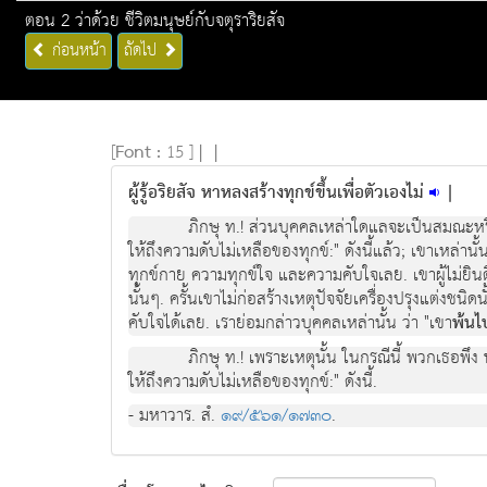
ตอน 2 ว่าด้วย ชีวิตมนุษย์กับจตุราริยสัจ
ก่อนหน้า
ถัดไป
[
Font :
15 ]
|
|
ผู้รู้อริยสัจ หาหลงสร้างทุกข์ขึ้นเพื่อตัวเองไม่
|
ภิกษุ ท.! ส่วนบุคคลเหล่าใดแลจะเปนสมณะห
ใหถึงความดับไมเหลือของทุกข:" ดังนี้แลว; เขาเหลานั้
ทุกขกาย ความทุกขใจ และความคับใจเลย. เขาผูไมยินดีแ
นั้นๆ. ครั้นเขาไมกอสรางเหตุปจจัยเครื่องปรุงแตงชนิดนั
คับใจไดเลย. เรายอมกลาวบุคคลเหลานั้น วา "เขา
พนไ
ภิกษุ ท.! เพราะเหตุนั้น ในกรณีนี้ พวกเธอพึง
ใหถึงความดับไมเหลือของทุกข:" ดังนี้.
- มหาวาร. สํ.
๑๙/๕๖๑/๑๗๓๐
.