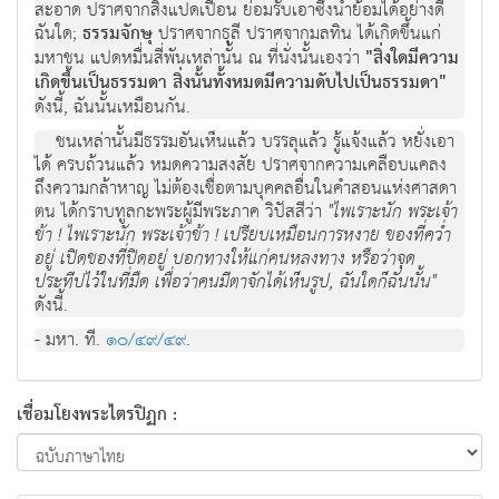
สะอาด ปราศจากสิ่งแปดเปื้อน ย่อมรับเอาซึ่งน้ำย้อมได้อย่างดี
ฉันใด;
ธรรมจักษุ
ปราศจากธุลี ปราศจากมลทิน ได้เกิดขึ้นแก่
มหาชน แปดหมื่นสี่พันเหล่านั้น ณ ที่นั่งนั้นเองว่า
"สิ่งใดมีความ
เกิดขึ้นเป็นธรรมดา สิ่งนั้นทั้งหมดมีความดับไปเป็นธรรมดา"
ดังนี้, ฉันนั้นเหมือนกัน.
ชนเหล่านั้นมีธรรมอันเห็นแล้ว บรรลุแล้ว รู้แจ้งแล้ว หยั่งเอา
ได้ ครบถ้วนแล้ว หมดความสงสัย ปราศจากความเคลือบแคลง
ถึงความกล้าหาญ ไม่ต้องเชื่อตามบุคคลอื่นในคําสอนแห่งศาสดา
ตน ได้กราบทูลกะพระผู้มีพระภาค วิปัสสีว่า
"ไพเราะนัก พระเจ้า
ข้า ! ไพเราะนัก พระเจ้าข้า ! เปรียบเหมือนการหงาย ของที่คว่ำ
อยู่ เปิดของที่ปิดอยู่ บอกทางให้แก่คนหลงทาง หรือว่าจุด
ประทีปไว้ในที่มืด เพื่อว่าคนมีตาจักได้เห็นรูป, ฉันใดก็ฉันนั้น"
ดังนี้.
- มหา. ที.
๑๐/๔๙/๔๙
.
เชื่อมโยงพระไตรปิฏก :