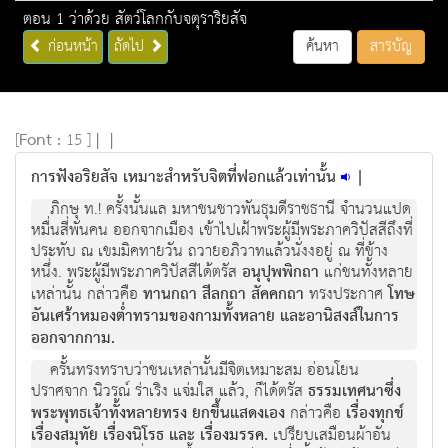
ตอน 1 ว่าด้วย สัตว์โลกกับจตุราริยสัจ
ก่อนหน้า
ถัดไป
ค้นหา
สารบัญ
[
Font :
15 ]
|
|
การฟังอริยสัจ เหมาะสำหรับจิตที่ฟอกแล้วเท่านั้น
|
ภิกษุ ท.! ครั้งนั้นแล มหาชนชาวพันธุมดีราชธานี จํานวนแปด
หมื่นสี่พันคน ออกจากเมือง เข้าไปเฝ้าพระผู้มีพระภาควิปัสสีถึงที่
ประทับ ณ เขมมิคทายวัน ถวายอภิวาทแล้วนั่งงอยู่ ณ ที่ข้าง
หนึ่ง. พระผู้มีพระภาควิปัสสีได้ตรัส
อนุปุพพิกถา
แก่ชนทั้งหลาย
เหล่านั้น กล่าวคือ
ทานกถา สีลกถา สัคคกถา
ทรงประกาศ
โทษ
อันเศร้าหมองต่ำทรามของกามทั้งหลาย และอานิสงส์ในการ
ออกจากกาม.
ครั้นทรงทราบว่าชนเหล่านั้นมีจิตเหมาะสม อ่อนโยน
ปราศจาก นิวรณ์ ร่าเริง แจ่มใส แล้ว, ก็ได้ตรัส
ธรรมเทศนาซึ่ง
พระพุทธเจ้าทั้งหลายทรง ยกขึ้นแสดงเอง
กล่าวคือ
เรื่องทุกข์
เรื่องสมุทัย เรื่องนิโรธ และ เรื่องมรรค.
เปรียบเสมือนผ้าอัน