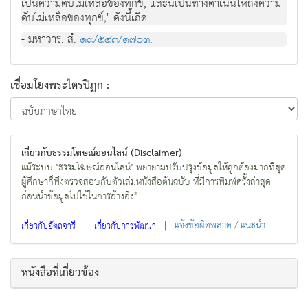
เปนความดับไมเหลือของทุกข, และนี้เปนทางดําเนินใหถึงความ
ดับไมเหลือของทุกข;" ดังนี้เถิด
- มหาวาร. สํ.
๑๙/๕๔๓/๑๗๐๓
.
เชื่อมโยงพระไตรปิฏก :
เกี่ยวกับธรรมโฆษณ์ออนไลน์ (Disclaimer)
แม้ระบบ "ธรรมโฆษณ์ออนไลน์" พยายามปรับปรุงข้อมูลให้ถูกต้องมากที่สุด
ผู้ศึกษาก็พึงตรวจสอบกับตัวเล่มหนังสือต้นฉบับ ที่มีการพิมพ์ครั้งล่าสุด
ก่อนนำข้อมูลไปใช้ในการอ้างอิง"
|
|
แจ้งข้อผิดพลาด / แนะนำ
เกี่ยวกับอัตถจารี
เกี่ยวกับการพัฒนา
หนังสือที่เกี่ยวข้อง