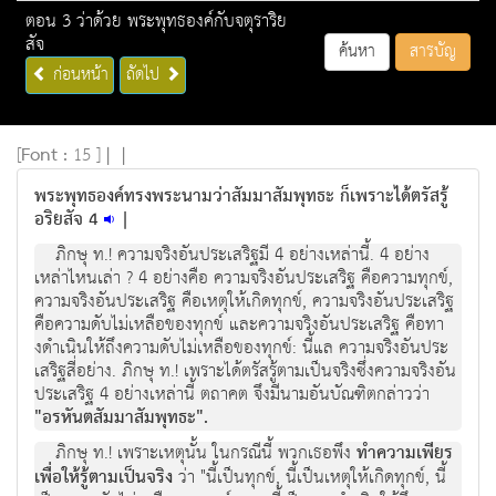
ตอน 3 ว่าด้วย พระพุทธองค์กับจตุราริย
สัจ
ค้นหา
สารบัญ
ก่อนหน้า
ถัดไป
[
Font :
15 ]
|
|
พระพุทธองค์ทรงพระนามว่าสัมมาสัมพุทธะ ก็เพราะได้ตรัสรู้
อริยสัจ 4
|
ภิกษุ ท.! ความจริงอันประเสริฐมี 4 อยางเหลานี้. 4 อยาง
เหลาไหนเลา ? 4 อยางคือ ความจริงอันประเสริฐ คือความทุกข,
ความจริงอันประเสริฐ คือเหตุใหเกิดทุกข, ความจริงอันประเสริฐ
คือความดับไมเหลือของทุกข และความจริงอันประเสริฐ คือทา
งดําเนินใหถึงความดับไมเหลือของทุกข: นี้แล ความจริงอันประ
เสริฐสี่อยาง. ภิกษุ ท.! เพราะไดตรัสรูตามเปนจริงซึ่งความจริงอัน
ประเสริฐ 4 อยางเหลานี้ ตถาคต จึงมีนามอันบัณฑิตกลาววา
"อรหันตสัมมาสัมพุทธะ".
ภิกษุ ท.! เพราะเหตุนั้น ในกรณีนี้ พวกเธอพึง
ทําความเพียร
เพื่อใหรูตามเปนจริง
วา "นี้เปนทุกข, นี้เปนเหตุใหเกิดทุกข, นี้