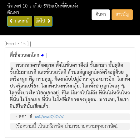
นิทเทศ 10 ว่าด้วย ธรรมเป็นที่ดับแห่ง
ตัณหา
ค้นหา
สารบัญ
ก่อนหน้า
ถัดไป
[
Font :
15 ]
|
|
ที่เที่ยวนอกโลก
|
พวกเทวดาทั้งหลาย ทั้งในชั้นดาวดึงส์ ชั้นยามา ชั้นดุสิต
ชั้นนิมมานรดี และชั้นวสวัตตี ล้วนแต่ถูกผูกมัดรัดรึงอยู่ด้วย
เครื่องผูก คือ กามคุณ, ต้องกลับไปสู่อำนาจของมารอีก. โลกทั้ง
ปวงร้อนเปรี้ยง. โลกทั้งปวงควันกลุ้ม. โลกทั้งปวงลุกโพลง ๆ,
โลกทั้งปวงไหวโยกเยกอยู่. ที่ใด มีมารไปไม่ถึง ที่นั่นไม่หวั่นไหว
ที่นั่น ไม่โยกเยก ที่นั่น ไม่ใช่ที่เที่ยวของบุถุชน. มารเอย, ใจเรา
ยินดีในที่นั้นเสียแล้ว.
- สคา. สํ.
๑๕/๑๙๕/๕๔๔
.
(ข้อความนี้ เป็นเถรีภาษิต นำมาขยายความพุทธภาษิต).