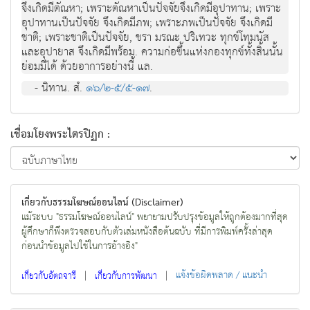
จึงเกิดมีตัณหา; เพราะตัณหาเป็นปัจจัยจึงเกิดมีอุปาทาน; เพราะ
อุปาทานเป็นปัจจัย จึงเกิดมีภพ; เพราะภพเป็นปัจจัย จึงเกิดมี
ชาติ; เพราะชาติเป็นปัจจัย, ชรา มรณะ ปริเทวะ ทุกข์โทมนัส
และอุปายาส จึงเกิดมีพร้อม. ความก่อขึ้นแห่งกองทุกข์ทั้งสิ้นนั้น
ย่อมมีได้ ด้วยอาการอย่างนี้ แล.
- นิทาน. สํ.
๑๖/๒-๕/๕-๑๗
.
เชื่อมโยงพระไตรปิฏก :
เกี่ยวกับธรรมโฆษณ์ออนไลน์ (Disclaimer)
แม้ระบบ "ธรรมโฆษณ์ออนไลน์" พยายามปรับปรุงข้อมูลให้ถูกต้องมากที่สุด
ผู้ศึกษาก็พึงตรวจสอบกับตัวเล่มหนังสือต้นฉบับ ที่มีการพิมพ์ครั้งล่าสุด
ก่อนนำข้อมูลไปใช้ในการอ้างอิง"
|
|
แจ้งข้อผิดพลาด / แนะนำ
เกี่ยวกับอัตถจารี
เกี่ยวกับการพัฒนา