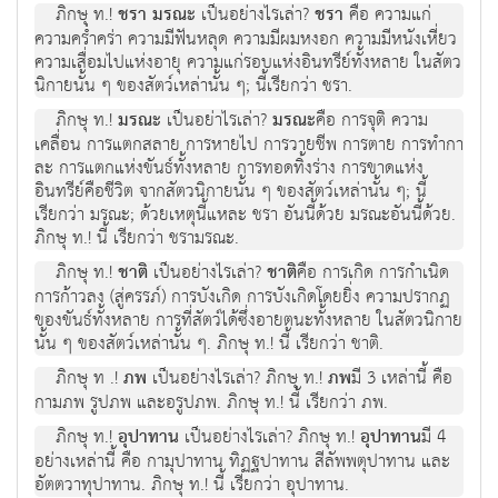
ภิกษุ ท.!
ชรา มรณะ
เป็นอย่างไรเล่า?
ชรา
คือ ความแก่
ความคร่ำคร่า ความมีฟันหลุด ความมีผมหงอก ความมีหนังเหี่ยว
ความเสื่อมไปแห่งอายุ ความแก่รอบแห่งอินทรีย์ทั้งหลาย ในสัตว
นิกายนั้น ๆ ของสัตว์เหล่านั้น ๆ; นี้เรียกว่า ชรา.
ภิกษุ ท.!
มรณะ
เป็นอย่าไรเล่า?
มรณะ
คือ การจุติ ความ
เคลื่อน การแตกสลาย การหายไป การวายชีพ การตาย การทำกา
ละ การแตกแห่งขันธ์ทั้งหลาย การทอดทิ้งร่าง การขาดแห่ง
อินทรีย์คือชีวิต จากสัตวนิกายนั้น ๆ ของสัตว์เหล่านั้น ๆ; นี้
เรียกว่า มรณะ; ด้วยเหตุนี้แหละ ชรา อันนี้ด้วย มรณะอันนี้ด้วย.
ภิกษุ ท.! นี้ เรียกว่า ชรามรณะ.
ภิกษุ ท.!
ชาติ
เป็นอย่างไรเล่า?
ชาติ
คือ การเกิด การกำเนิด
การก้าวลง (สู่ครรภ์) การบังเกิด การบังเกิดโดยยิ่ง ความปรากฏ
ของขันธ์ทั้งหลาย การที่สัตว์ได้ซึ่งอายตนะทั้งหลาย ในสัตวนิกาย
นั้น ๆ ของสัตว์เหล่านั้น ๆ. ภิกษุ ท.! นี้ เรียกว่า ชาติ.
ภิกษุ ท .!
ภพ
เป็นอย่างไรเล่า? ภิกษุ ท.!
ภพ
มี 3 เหล่านี้ คือ
กามภพ รูปภพ และอรูปภพ. ภิกษุ ท.! นี้ เรียกว่า ภพ.
ภิกษุ ท.!
อุปาทาน
เป็นอย่างไรเล่า? ภิกษุ ท.!
อุปาทาน
มี 4
อย่างเหล่านี้ คือ กามุปาทาน ทิฏฐปาทาน สีลัพพตุปาทาน และ
อัตตวาทุปาทาน. ภิกษุ ท.! นี้ เรียกว่า อุปาทาน.