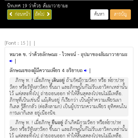
นิทเทศ 19 ว่าด้วย สัมมาวายามะ
ก่อนหน้า
ถัดไป
ค้นหา
สารบัญ
[
Font :
15 ]
|
|
หมวด ข. ว่าด้วยลักษณะ - ไวพจน์ - อุปมาของสัมมาวายามะ
|
ลักษณะของผู้มีความเพียร 4 อริยาบถ
|
ภิกษุ ท. ! เมื่อภิกษุ
เดินอยู่
ถ้า
เกิดมีกามวิตก
หรือ
พ๎ยาปาท
วิตก
หรือ
วิหิงสาวิตก
ขึ้นมา และภิกษุนั้นก็ไม่รับเอาวิตกเหล่านั้น
ไว้ แต่สละทิ้งไป ถ่ายถอนออก ทำให้สิ้นสุดลงไปจนไม่มีเหลือ.
ภิกษุที่เป็นเช่นนี้ แม้เดินอยู่ ก็เรียกว่า เป็นผู้ทำความเพียรเผา
กิเลส รู้สึกกลัว (ต่อสิ่งลามก) เป็นผู้ปรารภความเพียร อุทิศตนใน
การเผากิเลส อยู่เนืองนิจ.
ภิกษุ ท. ! เมื่อภิกษุ
ยืนอยู่
ถ้าเกิดมี
กามวิตก
หรือ
พ๎ยาปาท
วิตก
หรือ
วิหิงสาวิตก
ขึ้นมา และภิกษุนั้นก็ไม่รับเอาวิตกเหล่านั้น
ไว้ แต่สละทิ้งไป ถ่ายถอนออก ทำให้สิ้นสุดลงไปจนไม่มีเหลือ.