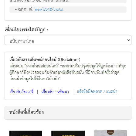
เสียซึ่งธรรม 3 อย่างเหล่าโน้นแล.
- ฉกฺก. อํ.
๒๒/๔๙๕/๓๗๘
.
เชื่อมโยงพระไตรปิฏก :
เกี่ยวกับธรรมโฆษณ์ออนไลน์ (Disclaimer)
แม้ระบบ "ธรรมโฆษณ์ออนไลน์" พยายามปรับปรุงข้อมูลให้ถูกต้องมากที่สุด
ผู้ศึกษาก็พึงตรวจสอบกับตัวเล่มหนังสือต้นฉบับ ที่มีการพิมพ์ครั้งล่าสุด
ก่อนนำข้อมูลไปใช้ในการอ้างอิง"
|
|
แจ้งข้อผิดพลาด / แนะนำ
เกี่ยวกับอัตถจารี
เกี่ยวกับการพัฒนา
หนังสือที่เกี่ยวข้อง