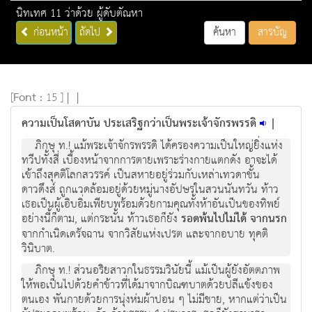
นิทเทศ 11 ว่าด้วย ผู้ดับตัณหา
ก่อนหน้า
ถัดไป
ค้นหา
สารบัญ
[
Font :
15 ]
|
|
ความเป็นโสดาบัน ประเสริฐกว่าเป็นพระเจ้าจักรพรรดิ
|
ภิกษุ ท.! แม้พระเจ้าจักรพรรดิ ได้ครองความเป็นใหญ่ยิ่งแห่ง
ทวีปทั้งสี่ เบื้องหน้าจากการตายเพราะร่างกายแตกดัง อาจะได้
เข้าถึงสุคติโลกสวรรค์ เป็นสหายอยู่ร่วมกับเหล่าเทวดาชั้น
ดาวดึงส์ ถูกแวดล้อมอยู่ด้วยหมู่นางอัปษรในสวนนันทวัน ท้าว
เธอเป็นผู้เอิบอิ่มเพียบพร้อมด้วยกามคุณทั้งห้าอันเป็นของทิพย์
อย่างนี้ก็ตาม, แต่กระนั้น ท้าวเธอก็ยัง
รอดพ้นไปไม่ได้ จากนรก
จากกำเนิดเดรัจฉาน จากวิสัยแห่งเปรต และจากอบาย ทุคติ
วินิบาต.
ภิกษุ ท.! ส่วนอริยสาวกในธรรมวินัยนี้ แม้เป็นผู้ยังอัตตภาพ
ให้พอเป็นไปด้วยคำข้าวที่ได้มาจากบิณฑบาตด้วยปลีแข้งของ
ตนเอง พันกายด้วยการนุ่งห่มผ้าปอน ๆ ไม่มีชาย, หากแต่ว่าเป็น