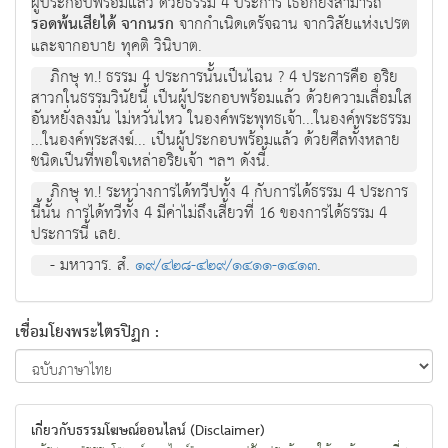
ผู้ประกอบพร้อมแล้ว ด้วยธรรม 4 ประการ เธอก็ยังสามารถ
รอดพ้นเสียได้ จากนรก
จากกำเนิดเดรัจฉาน จากวิสัยแห่งเปรต
และจากอบาย ทุคติ วินิบาต.
ภิกษุ ท.! ธรรม 4 ประการนั้นเป็นไฉน ? 4 ประการคือ อริย
สาวกในธรรมวินัยนี้ เป็นผู้ประกอบพร้อมแล้ว ด้วยความเลื่อมใส
อันหยั่งลงมั่น ไม่หวั่นไหว ในองค์พระพุทธเจ้า...ในองค์พระธรรม
...ในองค์พระสงฆ์... เป็นผู้ประกอบพร้อมแล้ว ด้วยศีลทั้งหลาย
ชนิดเป็นที่พอใจเหล่าอริยเจ้า ฯลฯ ดังนี้.
ภิกษุ ท.! ระหว่างการได้ทวีปทั้ง 4 กับการได้ธรรม 4 ประการ
นี้นั้น การได้ทวีทั้ง 4 มีค่าไม่ถึงเสี้ยวที่ 16 ของการได้ธรรม 4
ประการนี้ เลย.
- มหาวาร. สํ.
๑๙/๔๒๘-๔๒๙/๑๔๑๑-๑๔๑๓
.
เชื่อมโยงพระไตรปิฏก :
เกี่ยวกับธรรมโฆษณ์ออนไลน์ (Disclaimer)