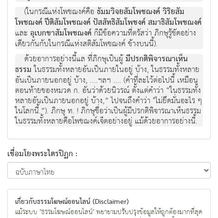
(ในกรณีแห่งโพชฌงค์คือ
ธัมมวิจยสัมโพชฌงค์ วิริยสัม
โพชฌงค์ ปีติสัมโพชฌงค์ ปัสสัทธิสัมโพชงค์ สมาธิสัมโพชฌงค์
และ
อุเบกขาสัมโพชฌงค์
ก็มีข้อความที่ตรัสว่า ภิกษุรู้ชัดอย่าง
เดียวกันกับในกรณีแห่งสติสัมโพชฌงค์ ข้างบนนี้).
ด้วยอาการอย่างนี้แล ที่ภิกษุเป็นผู้
มีปรกติพิจารณาเห็น
ธรรม
ในธรรมทั้งหลายอันเป็นภายในอยู่ บ้าง, ในธรรมทั้งหลาย
อันเป็นภายนอกอยู่ บ้าง, ....ฯลฯ .... (คำที่ละไว้ต่อไปนี้ เหมือน
ตอนท้ายของหมวด ก. อันว่าด้วยนิวรณ์ ตั้งแต่คำว่า “ในธรรมทั้ง
หลายอันเป็นภายนอกอยู่ บ้าง,” ไปจนถึงคำว่า "ไม่ยึดมั่นอะไร ๆ
ในโลกนี้.”). ภิกษุ ท. ! ภิกษุชื่อว่าเป็นผู้มีปรกติพิจารณาเห็นธรรม
ในธรรมทั้งหลายคือโพชฌงค์เจ็ตอย่างอยู่ แม้ด้วยอาการอย่างนี้.
เชื่อมโยงพระไตรปิฏก :
เกี่ยวกับธรรมโฆษณ์ออนไลน์ (Disclaimer)
แม้ระบบ "ธรรมโฆษณ์ออนไลน์" พยายามปรับปรุงข้อมูลให้ถูกต้องมากที่สุด