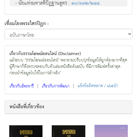
- นัยแห่งมหาสติปัฏฐานสูตร :
๑๐/๓๓๒/๒๘๘
.
เชื่อมโยงพระไตรปิฏก :
เกี่ยวกับธรรมโฆษณ์ออนไลน์ (Disclaimer)
แม้ระบบ "ธรรมโฆษณ์ออนไลน์" พยายามปรับปรุงข้อมูลให้ถูกต้องมากที่สุด
ผู้ศึกษาก็พึงตรวจสอบกับตัวเล่มหนังสือต้นฉบับ ที่มีการพิมพ์ครั้งล่าสุด
ก่อนนำข้อมูลไปใช้ในการอ้างอิง"
|
|
แจ้งข้อผิดพลาด / แนะนำ
เกี่ยวกับอัตถจารี
เกี่ยวกับการพัฒนา
หนังสือที่เกี่ยวข้อง