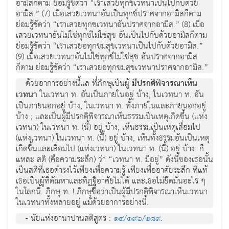
อามิสก็ตาม ย่อมรู้ชัดว่า “เราเสวยทุกขเวทนาเป็นไปกับด้วย
อามิส.” (7) เมื่อเสวยเวทนาอันเป็นทุกข์ปราศจากอามิสก็ตาม
ย่อมรู้ชัดว่า “เราเสวยทุกขเวทนาอันปราศจากอามิส.” (8) เมื่อ
เสวยเวทนาอันไม่ใช่ทุกข์ไม่ใช่สุข อันเป็นไปกับด้วยอามิสก็ตาม
ย่อมรู้ชัดว่า “เราเสวยอทุกขมสุขเวทนาเป็นไปกับด้วยอามิส.”
(9) เมื่อเสวยเวทนาอันไม่ใช่ทุกข์ไม่ใช่สุข อันปราศจากอามิส
ก็ตาม ย่อมรู้ชัดว่า “เราเสวยอทุกขมสุขเวทนาปราศจากอามิส.”
ด้วยอาการอย่างนี้แล ที่ภิกษุเป็นผู้
มีปรกติพิจารณาเห็น
เวทนา
ในเวทนา ท. อันเป็นภายในอยู่ บ้าง, ในเวทนา ท. อัน
เป็นภายนอกอยู่ บ้าง, ในเวทนา ท. ทั้งภายในและภายนอกอยู่
บ้าง ; และเป็นผู้มีปรกติพิจารณาเห็นธรรมเป็นเหตุเกิดขึ้น (แห่ง
เวทนา) ในเวทนา ท. (นี้) อยู่ บ้าง, เห็นธรรมเป็นเหตุเสื่อมไป
(แห่งเวทนา) ในเวทนา ท. (นี้) อยู่ บ้าง, เห็นทั้งธรรมอันเป็นเหตุ
เกิดขึ้นและเสื่อมไป (แห่งเวทนา) ในเวทนา ท. (นี้) อยู่ บ้าง. ก็
แหละ สติ (คือความระลึก) ว่า “เวทนา ท. มีอยู่” ดังนี้ของเธอนั้น
เป็นสติที่เธอดำรงไว้เพียงเพื่อความรู้ เพียงเพื่ออาศัยระลึก ที่แท้
เธอเป็นผู้ที่ตัณหาและทิฏฐิอาศัยไม่ได้ และเธอไม่ยึดมั่นอะไร ๆ
ในโลกนี้. ภิกษุ ท. ! ภิกษุชื่อว่าเป็นผู้มีปรกติพิจารณาเห็นเวทนา
ในเวทนาทั้งหลายอยู่ แม้ด้วยอาการอย่างนี้.
- นัยแห่งอานาปานสติสูตร :
๑๔/๑๙๖/๒๘๙
.